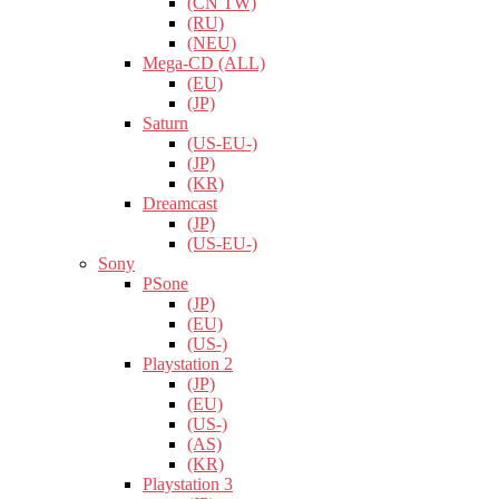
(CN TW)
(RU)
(NEU)
Mega-CD (ALL)
(EU)
(JP)
Saturn
(US-EU-)
(JP)
(KR)
Dreamcast
(JP)
(US-EU-)
Sony
PSone
(JP)
(EU)
(US-)
Playstation 2
(JP)
(EU)
(US-)
(AS)
(KR)
Playstation 3