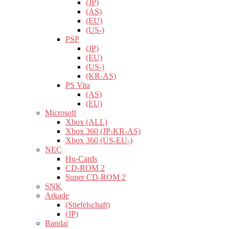
(JP)
(AS)
(EU)
(US-)
PSP
(JP)
(EU)
(US-)
(KR-AS)
PS Vita
(AS)
(EU)
Microsoft
Xbox (ALL)
Xbox 360 (JP-KR-AS)
Xbox 360 (US-EU-)
NEC
Hu-Cards
CD-ROM 2
Super CD-ROM 2
SNK
Arkade
(Stiefelschaft)
(JP)
Bandai