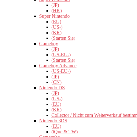
(JP)
(HK)
Super Nintendo
(EU)
(US-)
(KR)
(Starten Sie)
Gameboy
(JP)
(US-EU-)
(Starten Sie)
Gameboy Advance
(US-EU-)
(JP)
(CN)
Nintendo DS
(JP)
(US-)
(EU)
(KR)
Collector / Nicht zum Weiterverkauf bestim
Nintendo 3DS
(EU)
(iQue & TW)