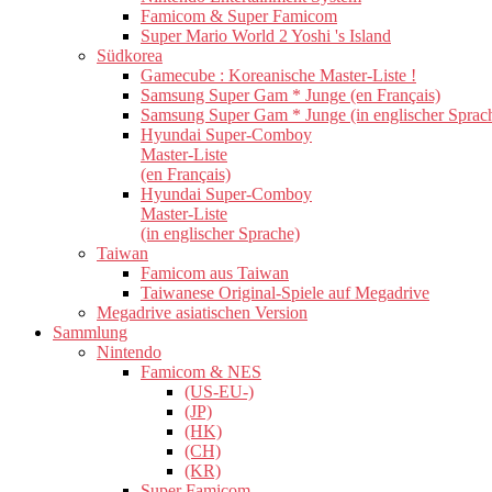
Famicom & Super Famicom
Super Mario World 2 Yoshi 's Island
Südkorea
Gamecube : Koreanische Master-Liste !
Samsung Super Gam * Junge (en Français)
Samsung Super Gam * Junge (in englischer Sprac
Hyundai Super-Comboy
Master-Liste
(en Français)
Hyundai Super-Comboy
Master-Liste
(in englischer Sprache)
Taiwan
Famicom aus Taiwan
Taiwanese Original-Spiele auf Megadrive
Megadrive asiatischen Version
Sammlung
Nintendo
Famicom & NES
(US-EU-)
(JP)
(HK)
(CH)
(KR)
Super Famicom