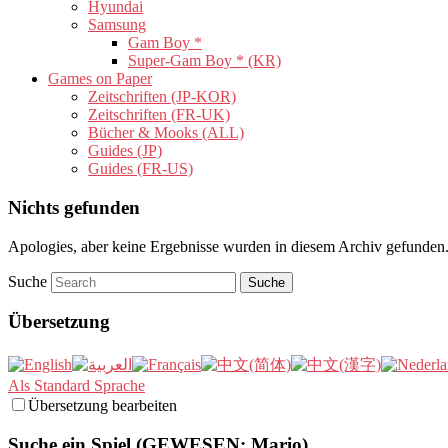
Hyundai
Samsung
Gam Boy *
Super-Gam Boy * (KR)
Games on Paper
Zeitschriften (JP-KOR)
Zeitschriften (FR-UK)
Bücher & Mooks (ALL)
Guides (JP)
Guides (FR-US)
Nichts gefunden
Apologies, aber keine Ergebnisse wurden in diesem Archiv gefunden. 
Suche
Übersetzung
Als Standard Sprache
Übersetzung bearbeiten
Suche ein Spiel (GEWESEN: Mario)