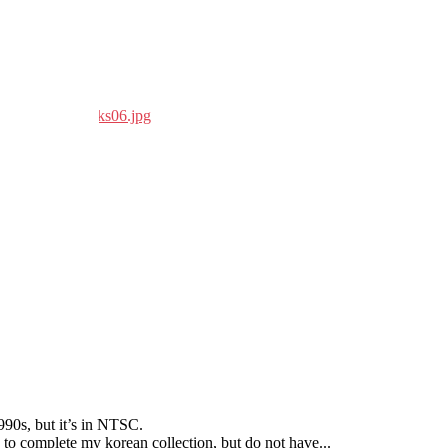
990s
,
but it’s in NTSC
.
 to complete my korean collection
,
but do not have..
.