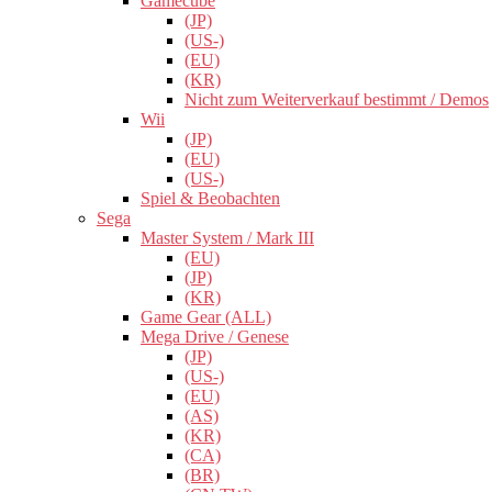
Gamecube
(JP)
(US-)
(EU)
(KR)
Nicht zum Weiterverkauf bestimmt / Demos
Wii
(JP)
(EU)
(US-)
Spiel & Beobachten
Sega
Master System / Mark III
(EU)
(JP)
(KR)
Game Gear (ALL)
Mega Drive / Genese
(JP)
(US-)
(EU)
(AS)
(KR)
(CA)
(BR)