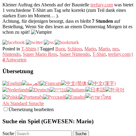
Kleiner Auftrag des Abends auf der Baustelle
teefury.com
was bietet
1 verschiedene T-Shirt am Tag sehr korrekt (zum Teil dank eines
starken Euro im Moment… ).
Achtung, für diejenigen besorgt, dass es bleibt
7 Stunden
auf
Bestellung, Wenn Sie dies lesen an einem Donnerstag Morgen ist es
schon zu spät!
Posted in
T-Shirts
|
Tagged
Burg
,
Schloss
,
Mario
,
Mario
,
nes
,
Nintendo
,
Super Mario Bros
,
Super Nintendo
,
T-Shirt
,
teefury.com
|
4
Antworten
Übersetzung
Als Standard Sprache
Übersetzung bearbeiten
Suche ein Spiel (GEWESEN: Mario)
Suche