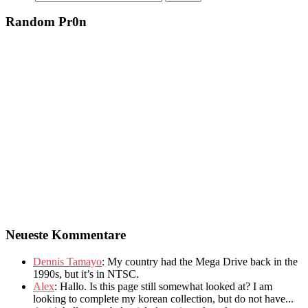
Random Pr0n
Neueste Kommentare
Dennis Tamayo
:
My country had the Mega Drive back in the
1990s
,
but it’s in NTSC
.
Alex
: Hallo.
Is this page still somewhat looked at
?
I am
looking to complete my korean collection
,
but do not have..
.