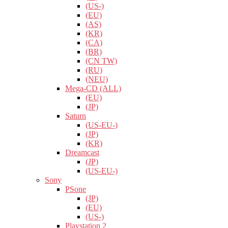
(US-)
(EU)
(AS)
(KR)
(CA)
(BR)
(CN TW)
(RU)
(NEU)
Mega-CD (ALL)
(EU)
(JP)
Saturn
(US-EU-)
(JP)
(KR)
Dreamcast
(JP)
(US-EU-)
Sony
PSone
(JP)
(EU)
(US-)
Playstation 2