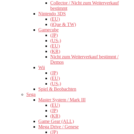
Collector / Nicht zum Weiterverkauf
bestimmt
Nintendo 3DS
(EU)
(iQue & TW)
Gamecube
(JP)
(US-)
(EU)
(KR)
Nicht zum Weiterverkauf bestimmt /
Demos
Wii
(JP)
(EU)
(US-)
Spiel & Beobachten
Sega
Master System / Mark III
(EU)
(JP)
(KR)
Game Gear (ALL)
Mega Drive / Genese
(JP)