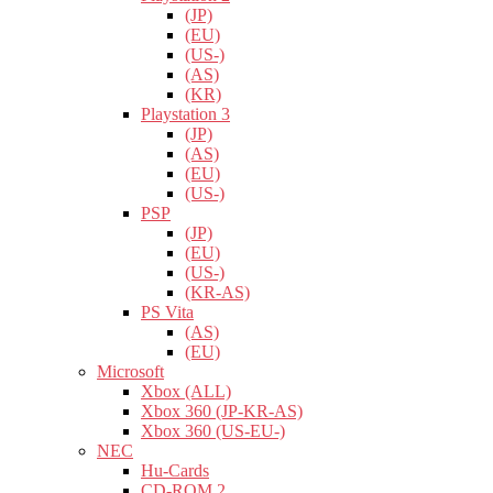
(JP)
(EU)
(US-)
(AS)
(KR)
Playstation 3
(JP)
(AS)
(EU)
(US-)
PSP
(JP)
(EU)
(US-)
(KR-AS)
PS Vita
(AS)
(EU)
Microsoft
Xbox (ALL)
Xbox 360 (JP-KR-AS)
Xbox 360 (US-EU-)
NEC
Hu-Cards
CD-ROM 2