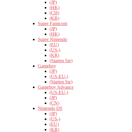
(JP)
(HK)
(CH)
(KR)
Super Famicom
(JP)
(HK)
Super Nintendo
(EU)
(US-)
(KR)
(Starten Sie)
Gameboy
(JP)
(US-EU-)
(Starten Sie)
Gameboy Advance
(US-EU-)
(JP)
(CN)
Nintendo DS
(JP)
(US-)
(EU)
(KR)