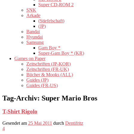
Super CD-ROM 2
SNK
Arkade
(Stiefelschaft)
(JP)
Bandai
Hyundai
Samsung
Gam Boy *
Super-Gam Boy * (KR)
Games on Paper
Zeitschriften (JP-KOR)
Zeitschriften (FR-UK)
Bücher & Mooks (ALL)
Guides (JP)
Guides (FR-US)
Tag-Archiv:
Super Mario Bros
T-Shirt Rigolo
Gesendet am
25 Mai 2011
durch
Dentifritz
4