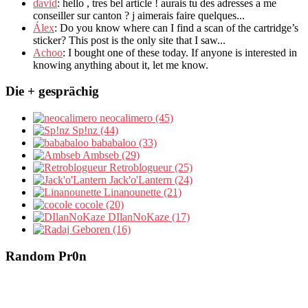
david
:
hello
,
tres bel article
!
aurais tu des adresses a me
conseiller sur canton
?
j aimerais faire quelques..
.
Álex
: Do you know where can I find a scan of the cartridge’s
sticker? This post is the only site that I saw...
Achoo
: I bought one of these today. If anyone is interested in
knowing anything about it, let me know.
Die + gesprächig
neocalimero (45)
Sp!nz (44)
bababaloo (33)
Ambseb (29)
Retroblogueur (25)
Jack'o'Lantern (24)
Linanounette (21)
cocole (20)
DIlanNoKaze (17)
Geboren (16)
Random Pr0n