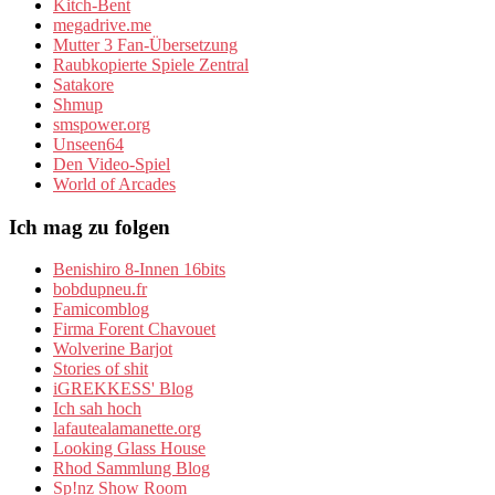
Kitch-Bent
megadrive.me
Mutter 3 Fan-Übersetzung
Raubkopierte Spiele Zentral
Satakore
Shmup
smspower.org
Unseen64
Den Video-Spiel
World of Arcades
Ich mag zu folgen
Benishiro 8-Innen 16bits
bobdupneu.fr
Famicomblog
Firma Forent Chavouet
Wolverine Barjot
Stories of shit
iGREKKESS' Blog
Ich sah hoch
lafautealamanette.org
Looking Glass House
Rhod Sammlung Blog
Sp!nz Show Room