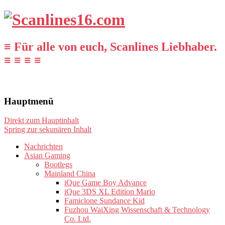
≡ Für alle von euch, Scanlines Liebhaber.
≡ ≡ ≡ ≡
Hauptmenü
Direkt zum Hauptinhalt
Spring zur sekunären Inhalt
Nachrichten
Asian Gaming
Bootlegs
Mainland China
iQue Game Boy Advance
iQue 3DS XL Edition Mario
Famiclone Sundance Kid
Fuzhou WaiXing Wissenschaft & Technology
Co. Ltd.