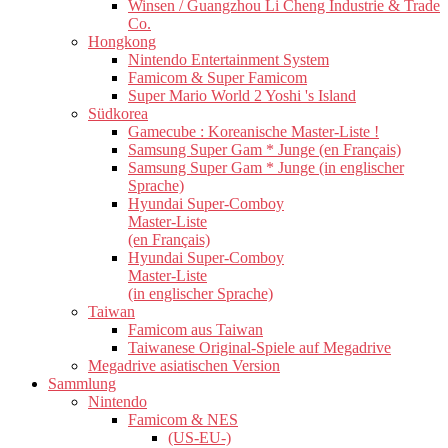
Winsen / Guangzhou Li Cheng Industrie & Trade
Co.
Hongkong
Nintendo Entertainment System
Famicom & Super Famicom
Super Mario World 2 Yoshi 's Island
Südkorea
Gamecube : Koreanische Master-Liste !
Samsung Super Gam * Junge (en Français)
Samsung Super Gam * Junge (in englischer
Sprache)
Hyundai Super-Comboy
Master-Liste
(en Français)
Hyundai Super-Comboy
Master-Liste
(in englischer Sprache)
Taiwan
Famicom aus Taiwan
Taiwanese Original-Spiele auf Megadrive
Megadrive asiatischen Version
Sammlung
Nintendo
Famicom & NES
(US-EU-)