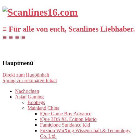
≡ Für alle von euch, Scanlines Liebhaber.
≡ ≡ ≡ ≡
Hauptmenü
Direkt zum Hauptinhalt
Spring zur sekunären Inhalt
Nachrichten
Asian Gaming
Bootlegs
Mainland China
iQue Game Boy Advance
iQue 3DS XL Edition Mario
Famiclone Sundance Kid
Fuzhou WaiXing Wissenschaft & Technology
Co. Ltd.