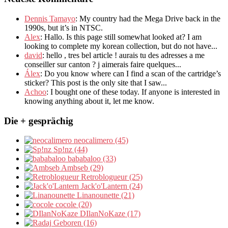
Dennis Tamayo
:
My country had the Mega Drive back in the
1990s
,
but it’s in NTSC
.
Alex
: Hallo.
Is this page still somewhat looked at
?
I am
looking to complete my korean collection
,
but do not have..
.
david
:
hello
,
tres bel article
!
aurais tu des adresses a me
conseiller sur canton
?
j aimerais faire quelques..
.
Álex
: Do you know where can I find a scan of the cartridge’s
sticker? This post is the only site that I saw...
Achoo
: I bought one of these today. If anyone is interested in
knowing anything about it, let me know.
Die + gesprächig
neocalimero (45)
Sp!nz (44)
bababaloo (33)
Ambseb (29)
Retroblogueur (25)
Jack'o'Lantern (24)
Linanounette (21)
cocole (20)
DIlanNoKaze (17)
Geboren (16)