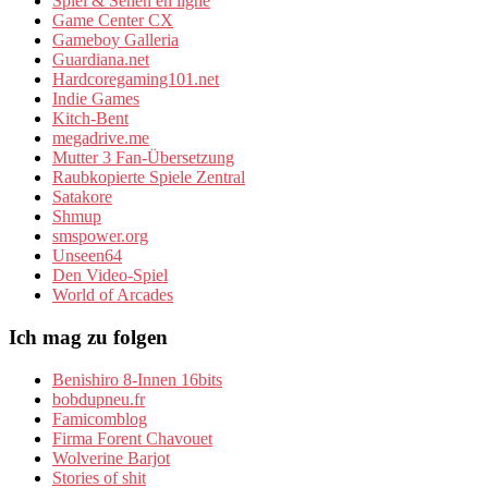
Spiel & Sehen en ligne
Game Center CX
Gameboy Galleria
Guardiana.net
Hardcoregaming101.net
Indie Games
Kitch-Bent
megadrive.me
Mutter 3 Fan-Übersetzung
Raubkopierte Spiele Zentral
Satakore
Shmup
smspower.org
Unseen64
Den Video-Spiel
World of Arcades
Ich mag zu folgen
Benishiro 8-Innen 16bits
bobdupneu.fr
Famicomblog
Firma Forent Chavouet
Wolverine Barjot
Stories of shit