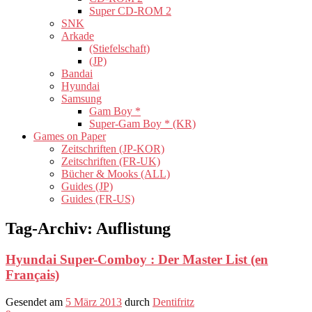
Super CD-ROM 2
SNK
Arkade
(Stiefelschaft)
(JP)
Bandai
Hyundai
Samsung
Gam Boy *
Super-Gam Boy * (KR)
Games on Paper
Zeitschriften (JP-KOR)
Zeitschriften (FR-UK)
Bücher & Mooks (ALL)
Guides (JP)
Guides (FR-US)
Tag-Archiv:
Auflistung
Hyundai Super-Comboy : Der Master List (en
Français)
Gesendet am
5 März 2013
durch
Dentifritz