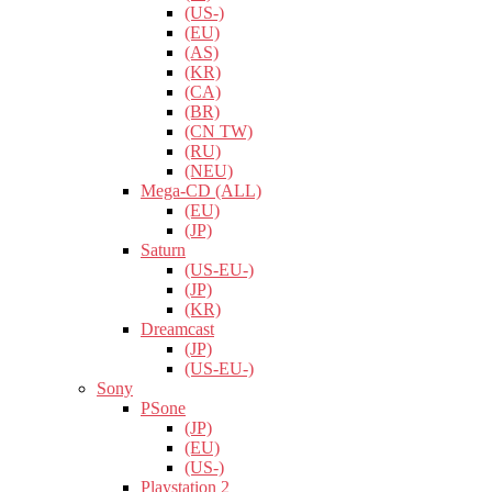
(US-)
(EU)
(AS)
(KR)
(CA)
(BR)
(CN TW)
(RU)
(NEU)
Mega-CD (ALL)
(EU)
(JP)
Saturn
(US-EU-)
(JP)
(KR)
Dreamcast
(JP)
(US-EU-)
Sony
PSone
(JP)
(EU)
(US-)
Playstation 2