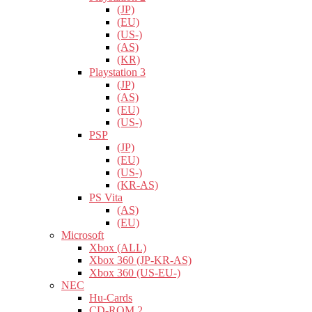
(JP)
(EU)
(US-)
(AS)
(KR)
Playstation 3
(JP)
(AS)
(EU)
(US-)
PSP
(JP)
(EU)
(US-)
(KR-AS)
PS Vita
(AS)
(EU)
Microsoft
Xbox (ALL)
Xbox 360 (JP-KR-AS)
Xbox 360 (US-EU-)
NEC
Hu-Cards
CD-ROM 2