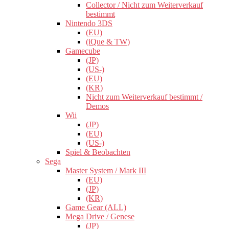
Collector / Nicht zum Weiterverkauf
bestimmt
Nintendo 3DS
(EU)
(iQue & TW)
Gamecube
(JP)
(US-)
(EU)
(KR)
Nicht zum Weiterverkauf bestimmt /
Demos
Wii
(JP)
(EU)
(US-)
Spiel & Beobachten
Sega
Master System / Mark III
(EU)
(JP)
(KR)
Game Gear (ALL)
Mega Drive / Genese
(JP)