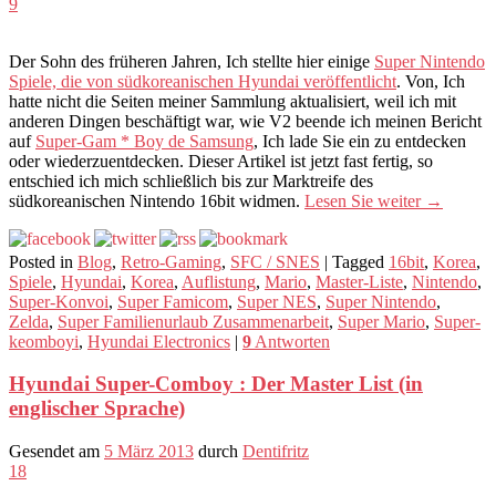
9
Der Sohn des früheren Jahren, Ich stellte hier einige
Super Nintendo
Spiele, die von südkoreanischen Hyundai veröffentlicht
. Von, Ich
hatte nicht die Seiten meiner Sammlung aktualisiert, weil ich mit
anderen Dingen beschäftigt war, wie V2 beende ich meinen Bericht
auf
Super-Gam * Boy de Samsung
, Ich lade Sie ein zu entdecken
oder wiederzuentdecken. Dieser Artikel ist jetzt fast fertig, so
entschied ich mich schließlich bis zur Marktreife des
südkoreanischen Nintendo 16bit widmen.
Lesen Sie weiter
→
Posted in
Blog
,
Retro-Gaming
,
SFC / SNES
|
Tagged
16bit
,
Korea
,
Spiele
,
Hyundai
,
Korea
,
Auflistung
,
Mario
,
Master-Liste
,
Nintendo
,
Super-Konvoi
,
Super Famicom
,
Super NES
,
Super Nintendo
,
Zelda
,
Super Familienurlaub Zusammenarbeit
,
Super Mario
,
Super-
keomboyi
,
Hyundai Electronics
|
9
Antworten
Hyundai Super-Comboy : Der Master List (in
englischer Sprache)
Gesendet am
5 März 2013
durch
Dentifritz
18