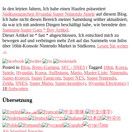
In den letzten Jahren, Ich habe einen Haufen präsentiert
Südkoreanischen Hyundai Super Nintendo Spiele
auf diesem Blog.
Ich habe nicht diesen Bereich meiner Sammlung seither aktualisiert,
da war ich mit anderen Dingen beschäftigt habe, wie beendete den
Samsung Super Gam * Boy Artikel
.
Dieser Artikel ist * fast * abgeschlossen, Ich entschied mich zu
bewegen auf und verbringen mehr Zeit auf das Sammeln von Infos
über 16bit-Konsole Nintendo Market in Südkorea.
Lesen Sie weiter
→
Posted in
Blog
,
Retro-Gaming
,
SFC / SNES
|
Tagged
16bit
,
Korea
,
Spiele
,
Hyundai
,
Korea
,
Auflistung
,
Mario
,
Master-Liste
,
Nintendo
,
Super-Konvoi
,
Super Famicom
,
Super NES
,
Super Nintendo
,
Zelda
,
SNES
,
Super Mario
,
Super-keomboyi
,
Hyundai Electronics
|
18
Antworten
Übersetzung
Als Standard Sprache