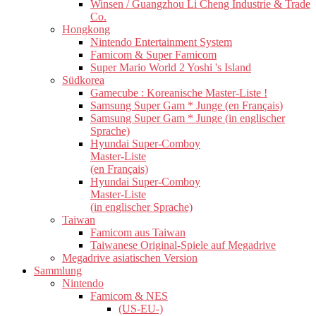
Winsen / Guangzhou Li Cheng Industrie & Trade
Co.
Hongkong
Nintendo Entertainment System
Famicom & Super Famicom
Super Mario World 2 Yoshi 's Island
Südkorea
Gamecube : Koreanische Master-Liste !
Samsung Super Gam * Junge (en Français)
Samsung Super Gam * Junge (in englischer
Sprache)
Hyundai Super-Comboy
Master-Liste
(en Français)
Hyundai Super-Comboy
Master-Liste
(in englischer Sprache)
Taiwan
Famicom aus Taiwan
Taiwanese Original-Spiele auf Megadrive
Megadrive asiatischen Version
Sammlung
Nintendo
Famicom & NES
(US-EU-)