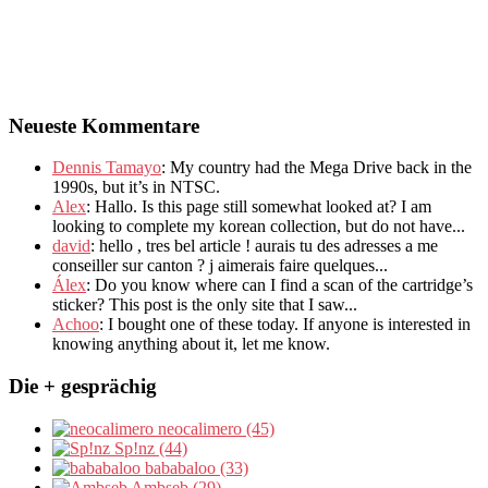
Neueste Kommentare
Dennis Tamayo
:
My country had the Mega Drive back in the
1990s
,
but it’s in NTSC
.
Alex
: Hallo.
Is this page still somewhat looked at
?
I am
looking to complete my korean collection
,
but do not have..
.
david
:
hello
,
tres bel article
!
aurais tu des adresses a me
conseiller sur canton
?
j aimerais faire quelques..
.
Álex
: Do you know where can I find a scan of the cartridge’s
sticker? This post is the only site that I saw...
Achoo
: I bought one of these today. If anyone is interested in
knowing anything about it, let me know.
Die + gesprächig
neocalimero (45)
Sp!nz (44)
bababaloo (33)
Ambseb (29)