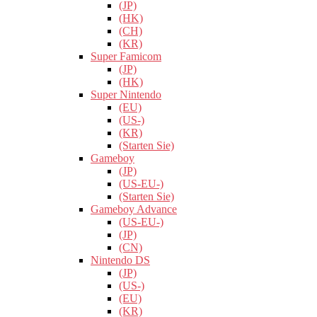
(JP)
(HK)
(CH)
(KR)
Super Famicom
(JP)
(HK)
Super Nintendo
(EU)
(US-)
(KR)
(Starten Sie)
Gameboy
(JP)
(US-EU-)
(Starten Sie)
Gameboy Advance
(US-EU-)
(JP)
(CN)
Nintendo DS
(JP)
(US-)
(EU)
(KR)