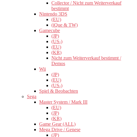
Collector / Nicht zum Weiterverkauf
bestimmt
Nintendo 3DS
(EU)
(iQue & TW)
Gamecube
(JP)
(US-)
(EU)
(KR)
Nicht zum Weiterverkauf bestimmt /
Demos
Wii
(JP)
(EU)
(US-)
Spiel & Beobachten
Sega
Master System / Mark III
(EU)
(JP)
(KR)
Game Gear (ALL)
Mega Drive / Genese
(JP)