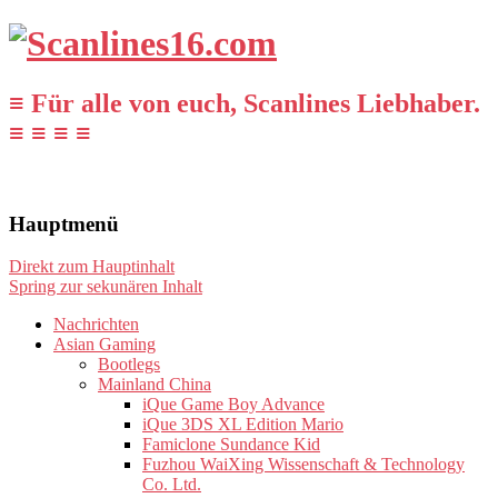
≡ Für alle von euch, Scanlines Liebhaber.
≡ ≡ ≡ ≡
Hauptmenü
Direkt zum Hauptinhalt
Spring zur sekunären Inhalt
Nachrichten
Asian Gaming
Bootlegs
Mainland China
iQue Game Boy Advance
iQue 3DS XL Edition Mario
Famiclone Sundance Kid
Fuzhou WaiXing Wissenschaft & Technology
Co. Ltd.