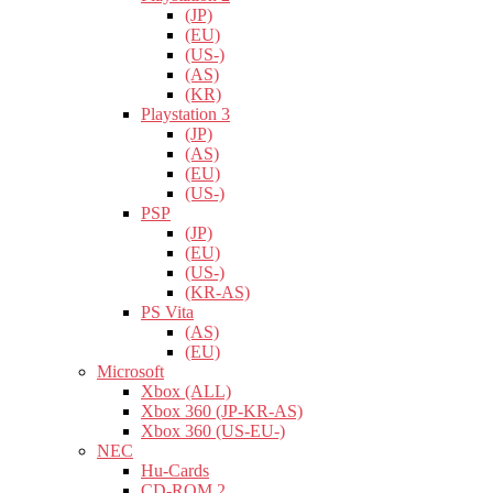
(JP)
(EU)
(US-)
(AS)
(KR)
Playstation 3
(JP)
(AS)
(EU)
(US-)
PSP
(JP)
(EU)
(US-)
(KR-AS)
PS Vita
(AS)
(EU)
Microsoft
Xbox (ALL)
Xbox 360 (JP-KR-AS)
Xbox 360 (US-EU-)
NEC
Hu-Cards
CD-ROM 2