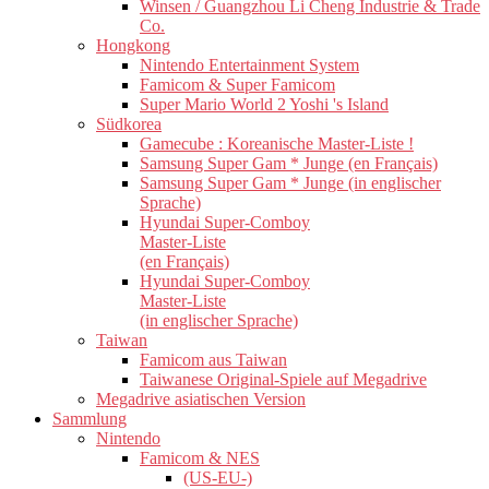
Winsen / Guangzhou Li Cheng Industrie & Trade
Co.
Hongkong
Nintendo Entertainment System
Famicom & Super Famicom
Super Mario World 2 Yoshi 's Island
Südkorea
Gamecube : Koreanische Master-Liste !
Samsung Super Gam * Junge (en Français)
Samsung Super Gam * Junge (in englischer
Sprache)
Hyundai Super-Comboy
Master-Liste
(en Français)
Hyundai Super-Comboy
Master-Liste
(in englischer Sprache)
Taiwan
Famicom aus Taiwan
Taiwanese Original-Spiele auf Megadrive
Megadrive asiatischen Version
Sammlung
Nintendo
Famicom & NES
(US-EU-)