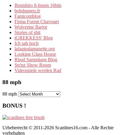
Benishiro 8-Innen 16bits
bobdupneu.fr
Famicomblog
Firma Forent Chavouet
Wolverine Barjot
Stories of shit
iGREKKESS' Blog
Ich sah hoch
lafautealamanette.org
Looking Glass House
Rhod Sammlung Blog
Sp!nz Show Room
Videospiele werden Rad
88 mph
88 mph
BONUS !
Urheberrecht © 2011-2026 Scanlines16.com - Alle Rechte
vorbehalten