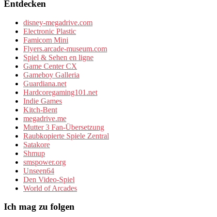
Entdecken
disney-megadrive.com
Electronic Plastic
Famicom Mini
Flyers.arcade-museum.com
Spiel & Sehen en ligne
Game Center CX
Gameboy Galleria
Guardiana.net
Hardcoregaming101.net
Indie Games
Kitch-Bent
megadrive.me
Mutter 3 Fan-Übersetzung
Raubkopierte Spiele Zentral
Satakore
Shmup
smspower.org
Unseen64
Den Video-Spiel
World of Arcades
Ich mag zu folgen