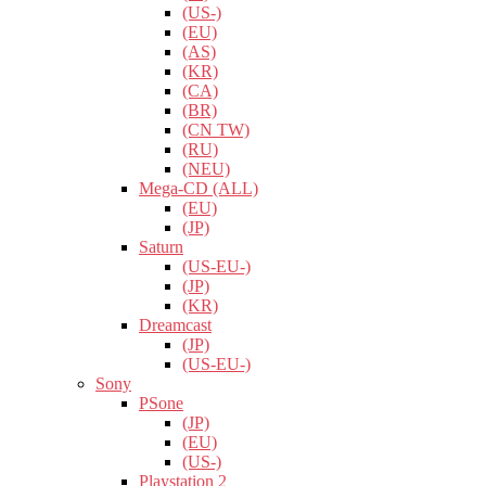
(US-)
(EU)
(AS)
(KR)
(CA)
(BR)
(CN TW)
(RU)
(NEU)
Mega-CD (ALL)
(EU)
(JP)
Saturn
(US-EU-)
(JP)
(KR)
Dreamcast
(JP)
(US-EU-)
Sony
PSone
(JP)
(EU)
(US-)
Playstation 2