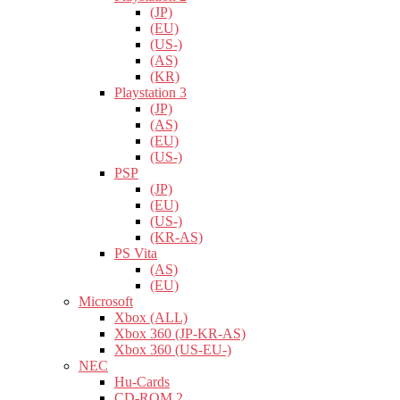
(JP)
(EU)
(US-)
(AS)
(KR)
Playstation 3
(JP)
(AS)
(EU)
(US-)
PSP
(JP)
(EU)
(US-)
(KR-AS)
PS Vita
(AS)
(EU)
Microsoft
Xbox (ALL)
Xbox 360 (JP-KR-AS)
Xbox 360 (US-EU-)
NEC
Hu-Cards
CD-ROM 2