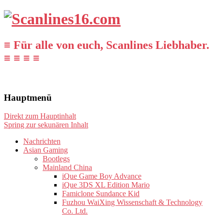
≡ Für alle von euch, Scanlines Liebhaber.
≡ ≡ ≡ ≡
Hauptmenü
Direkt zum Hauptinhalt
Spring zur sekunären Inhalt
Nachrichten
Asian Gaming
Bootlegs
Mainland China
iQue Game Boy Advance
iQue 3DS XL Edition Mario
Famiclone Sundance Kid
Fuzhou WaiXing Wissenschaft & Technology
Co. Ltd.