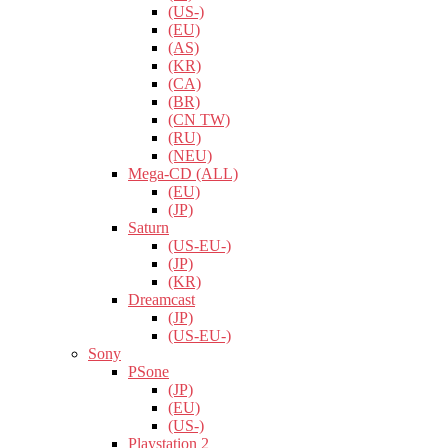
(US-)
(EU)
(AS)
(KR)
(CA)
(BR)
(CN TW)
(RU)
(NEU)
Mega-CD (ALL)
(EU)
(JP)
Saturn
(US-EU-)
(JP)
(KR)
Dreamcast
(JP)
(US-EU-)
Sony
PSone
(JP)
(EU)
(US-)
Playstation 2