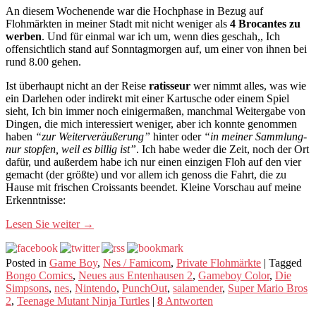
An diesem Wochenende war die Hochphase in Bezug auf
Flohmärkten in meiner Stadt mit nicht weniger als
4 Brocantes zu
werben
. Und für einmal war ich um, wenn dies geschah,, Ich
offensichtlich stand auf Sonntagmorgen auf, um einer von ihnen bei
rund 8.00 gehen.
Ist überhaupt nicht an der Reise
ratisseur
wer nimmt alles, was wie
ein Darlehen oder indirekt mit einer Kartusche oder einem Spiel
sieht, Ich bin immer noch einigermaßen, manchmal Weitergabe von
Dingen, die mich interessiert weniger, aber ich konnte genommen
haben
“zur Weiterveräußerung”
hinter oder
“in meiner Sammlung-
nur stopfen, weil es billig ist”
. Ich habe weder die Zeit, noch der Ort
dafür, und außerdem habe ich nur einen einzigen Floh auf den vier
gemacht (der größte) und vor allem ich genoss die Fahrt, die zu
Hause mit frischen Croissants beendet. Kleine Vorschau auf meine
Erkenntnisse:
Lesen Sie weiter
→
Posted in
Game Boy
,
Nes / Famicom
,
Private Flohmärkte
|
Tagged
Bongo Comics
,
Neues aus Entenhausen 2
,
Gameboy Color
,
Die
Simpsons
,
nes
,
Nintendo
,
PunchOut
,
salamender
,
Super Mario Bros
2
,
Teenage Mutant Ninja Turtles
|
8
Antworten