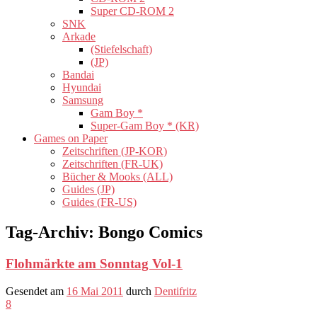
Super CD-ROM 2
SNK
Arkade
(Stiefelschaft)
(JP)
Bandai
Hyundai
Samsung
Gam Boy *
Super-Gam Boy * (KR)
Games on Paper
Zeitschriften (JP-KOR)
Zeitschriften (FR-UK)
Bücher & Mooks (ALL)
Guides (JP)
Guides (FR-US)
Tag-Archiv:
Bongo Comics
Flohmärkte am Sonntag Vol-1
Gesendet am
16 Mai 2011
durch
Dentifritz
8