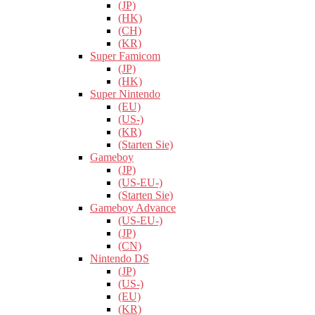
(JP)
(HK)
(CH)
(KR)
Super Famicom
(JP)
(HK)
Super Nintendo
(EU)
(US-)
(KR)
(Starten Sie)
Gameboy
(JP)
(US-EU-)
(Starten Sie)
Gameboy Advance
(US-EU-)
(JP)
(CN)
Nintendo DS
(JP)
(US-)
(EU)
(KR)