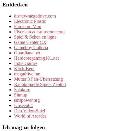
Entdecken
disney-megadrive.com
Electronic Plastic
Famicom Mini
Flyers.arcade-museum.com
Spiel & Sehen en ligne
Game Center CX
Gameboy Galleria
Guardiana.net
Hardcoregaming101.net
Indie Games
Kitch-Bent
megadrive.me
Mutter 3 Fan-Übersetzung
Raubkopierte Spiele Zentral
Satakore
Shmup
smspower.org
Unseen64
Den Video-Spiel
World of Arcades
Ich mag zu folgen