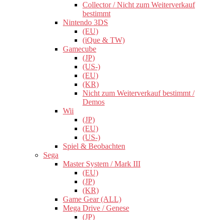
Collector / Nicht zum Weiterverkauf
bestimmt
Nintendo 3DS
(EU)
(iQue & TW)
Gamecube
(JP)
(US-)
(EU)
(KR)
Nicht zum Weiterverkauf bestimmt /
Demos
Wii
(JP)
(EU)
(US-)
Spiel & Beobachten
Sega
Master System / Mark III
(EU)
(JP)
(KR)
Game Gear (ALL)
Mega Drive / Genese
(JP)