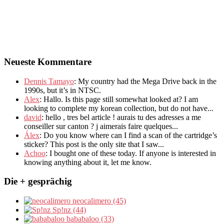
Neueste Kommentare
Dennis Tamayo
:
My country had the Mega Drive back in the
1990s
,
but it’s in NTSC
.
Alex
: Hallo.
Is this page still somewhat looked at
?
I am
looking to complete my korean collection
,
but do not have..
.
david
:
hello
,
tres bel article
!
aurais tu des adresses a me
conseiller sur canton
?
j aimerais faire quelques..
.
Álex
: Do you know where can I find a scan of the cartridge’s
sticker? This post is the only site that I saw...
Achoo
: I bought one of these today. If anyone is interested in
knowing anything about it, let me know.
Die + gesprächig
neocalimero (45)
Sp!nz (44)
bababaloo (33)