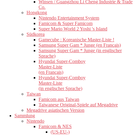
Winsen / Guangzhou Li Cheng Industrie & Trade
Co.
Hongkong
Nintendo Entertainment System
Famicom & Super Famicom
Super Mario World 2 Yoshi 's Island
Südkorea
Gamecube : Koreanische Master-Liste !
Samsung Super Gam * Junge (en Français)
Samsung Super Gam * Junge (in englischer
Sprache)
Hyundai Super-Comboy
Master-Liste
(en Français)
Hyundai Super-Comboy
Master-Liste
(in englischer Sprache)
Taiwan
Famicom aus Taiwan
Taiwanese Original-Spiele auf Megadrive
Megadrive asiatischen Version
Sammlung
Nintendo
Famicom & NES
(US-EU-)