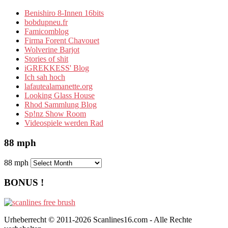
Benishiro 8-Innen 16bits
bobdupneu.fr
Famicomblog
Firma Forent Chavouet
Wolverine Barjot
Stories of shit
iGREKKESS' Blog
Ich sah hoch
lafautealamanette.org
Looking Glass House
Rhod Sammlung Blog
Sp!nz Show Room
Videospiele werden Rad
88 mph
88 mph
BONUS !
Urheberrecht © 2011-2026 Scanlines16.com - Alle Rechte