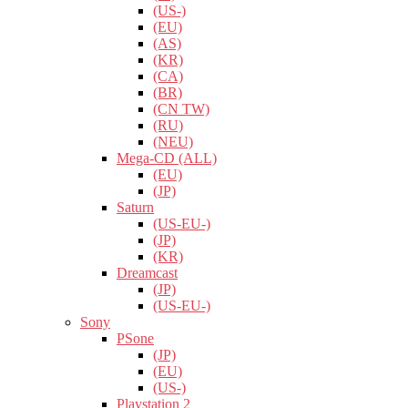
(US-)
(EU)
(AS)
(KR)
(CA)
(BR)
(CN TW)
(RU)
(NEU)
Mega-CD (ALL)
(EU)
(JP)
Saturn
(US-EU-)
(JP)
(KR)
Dreamcast
(JP)
(US-EU-)
Sony
PSone
(JP)
(EU)
(US-)
Playstation 2