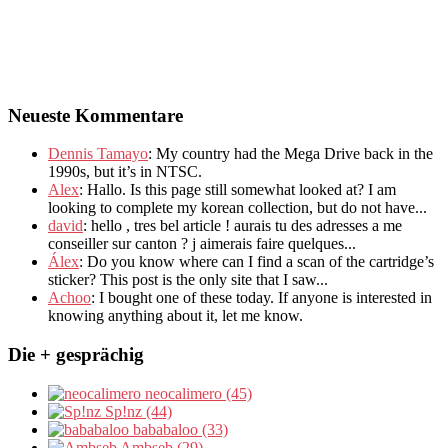
Neueste Kommentare
Dennis Tamayo
:
My country had the Mega Drive back in the
1990s
,
but it’s in NTSC
.
Alex
: Hallo.
Is this page still somewhat looked at
?
I am
looking to complete my korean collection
,
but do not have..
.
david
:
hello
,
tres bel article
!
aurais tu des adresses a me
conseiller sur canton
?
j aimerais faire quelques..
.
Álex
: Do you know where can I find a scan of the cartridge’s
sticker? This post is the only site that I saw...
Achoo
: I bought one of these today. If anyone is interested in
knowing anything about it, let me know.
Die + gesprächig
neocalimero (45)
Sp!nz (44)
bababaloo (33)
Ambseb (29)