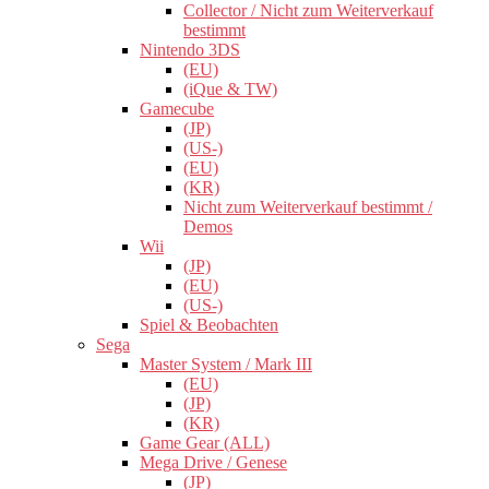
Collector / Nicht zum Weiterverkauf
bestimmt
Nintendo 3DS
(EU)
(iQue & TW)
Gamecube
(JP)
(US-)
(EU)
(KR)
Nicht zum Weiterverkauf bestimmt /
Demos
Wii
(JP)
(EU)
(US-)
Spiel & Beobachten
Sega
Master System / Mark III
(EU)
(JP)
(KR)
Game Gear (ALL)
Mega Drive / Genese
(JP)