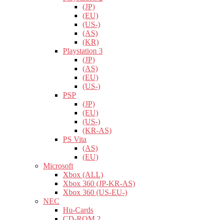
(JP)
(EU)
(US-)
(AS)
(KR)
Playstation 3
(JP)
(AS)
(EU)
(US-)
PSP
(JP)
(EU)
(US-)
(KR-AS)
PS Vita
(AS)
(EU)
Microsoft
Xbox (ALL)
Xbox 360 (JP-KR-AS)
Xbox 360 (US-EU-)
NEC
Hu-Cards
CD-ROM 2