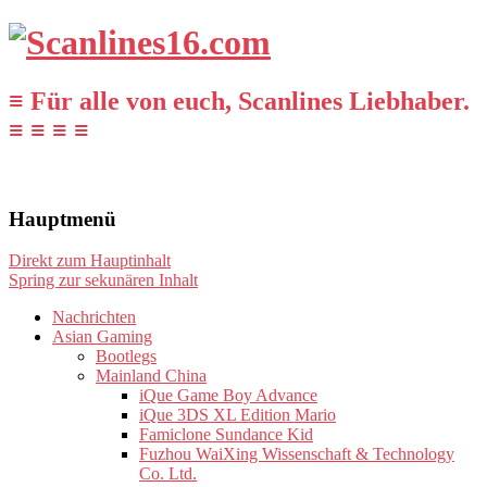
≡ Für alle von euch, Scanlines Liebhaber.
≡ ≡ ≡ ≡
Hauptmenü
Direkt zum Hauptinhalt
Spring zur sekunären Inhalt
Nachrichten
Asian Gaming
Bootlegs
Mainland China
iQue Game Boy Advance
iQue 3DS XL Edition Mario
Famiclone Sundance Kid
Fuzhou WaiXing Wissenschaft & Technology
Co. Ltd.