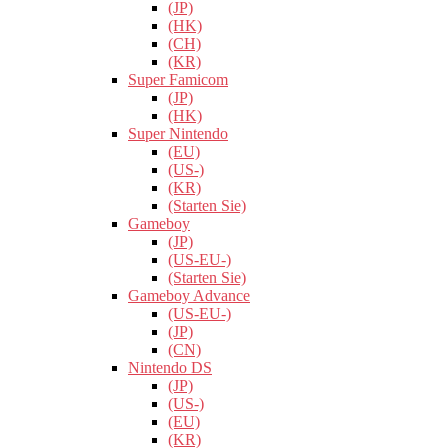
(JP)
(HK)
(CH)
(KR)
Super Famicom
(JP)
(HK)
Super Nintendo
(EU)
(US-)
(KR)
(Starten Sie)
Gameboy
(JP)
(US-EU-)
(Starten Sie)
Gameboy Advance
(US-EU-)
(JP)
(CN)
Nintendo DS
(JP)
(US-)
(EU)
(KR)