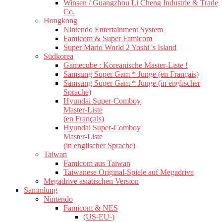
Winsen / Guangzhou Li Cheng Industrie & Trade
Co.
Hongkong
Nintendo Entertainment System
Famicom & Super Famicom
Super Mario World 2 Yoshi 's Island
Südkorea
Gamecube : Koreanische Master-Liste !
Samsung Super Gam * Junge (en Français)
Samsung Super Gam * Junge (in englischer
Sprache)
Hyundai Super-Comboy
Master-Liste
(en Français)
Hyundai Super-Comboy
Master-Liste
(in englischer Sprache)
Taiwan
Famicom aus Taiwan
Taiwanese Original-Spiele auf Megadrive
Megadrive asiatischen Version
Sammlung
Nintendo
Famicom & NES
(US-EU-)