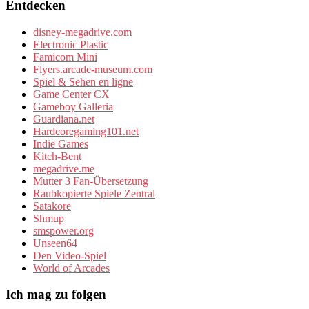
Entdecken
disney-megadrive.com
Electronic Plastic
Famicom Mini
Flyers.arcade-museum.com
Spiel & Sehen en ligne
Game Center CX
Gameboy Galleria
Guardiana.net
Hardcoregaming101.net
Indie Games
Kitch-Bent
megadrive.me
Mutter 3 Fan-Übersetzung
Raubkopierte Spiele Zentral
Satakore
Shmup
smspower.org
Unseen64
Den Video-Spiel
World of Arcades
Ich mag zu folgen