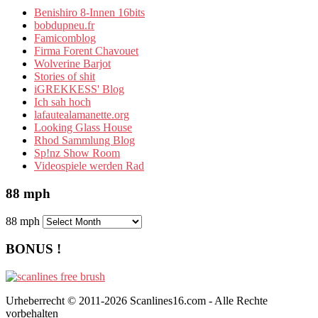
Benishiro 8-Innen 16bits
bobdupneu.fr
Famicomblog
Firma Forent Chavouet
Wolverine Barjot
Stories of shit
iGREKKESS' Blog
Ich sah hoch
lafautealamanette.org
Looking Glass House
Rhod Sammlung Blog
Sp!nz Show Room
Videospiele werden Rad
88 mph
88 mph
BONUS !
Urheberrecht © 2011-2026 Scanlines16.com - Alle Rechte
vorbehalten