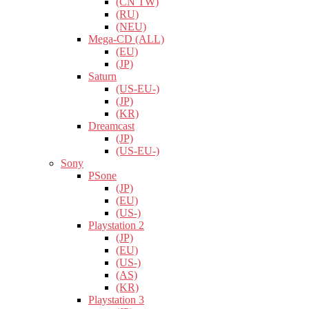
(CN TW)
(RU)
(NEU)
Mega-CD (ALL)
(EU)
(JP)
Saturn
(US-EU-)
(JP)
(KR)
Dreamcast
(JP)
(US-EU-)
Sony
PSone
(JP)
(EU)
(US-)
Playstation 2
(JP)
(EU)
(US-)
(AS)
(KR)
Playstation 3