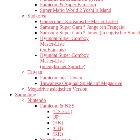
Famicom & Super Famicom
Super Mario World 2 Yoshi 's Island
Südkorea
Gamecube : Koreanische Master-Liste !
Samsung Super Gam * Junge (en Français)
Samsung Super Gam * Junge (in englischer Sprac
Hyundai Super-Comboy
Master-Liste
(en Français)
Hyundai Super-Comboy
Master-Liste
(in englischer Sprache)
Taiwan
Famicom aus Taiwan
Taiwanese Original-Spiele auf Megadrive
Megadrive asiatischen Version
Sammlung
Nintendo
Famicom & NES
(US-EU-)
(JP)
(HK)
(CH)
(KR)
Super Famicom