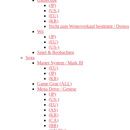
Gamecube
(JP)
(US-)
(EU)
(KR)
Nicht zum Weiterverkauf bestimmt / Demos
Wii
(JP)
(EU)
(US-)
Spiel & Beobachten
Sega
Master System / Mark III
(EU)
(JP)
(KR)
Game Gear (ALL)
Mega Drive / Genese
(JP)
(US-)
(EU)
(AS)
(KR)
(CA)
(BR)