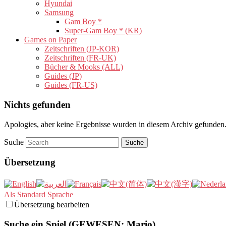
Hyundai
Samsung
Gam Boy *
Super-Gam Boy * (KR)
Games on Paper
Zeitschriften (JP-KOR)
Zeitschriften (FR-UK)
Bücher & Mooks (ALL)
Guides (JP)
Guides (FR-US)
Nichts gefunden
Apologies, aber keine Ergebnisse wurden in diesem Archiv gefunden. 
Suche
Übersetzung
Als Standard Sprache
Übersetzung bearbeiten
Suche ein Spiel (GEWESEN: Mario)