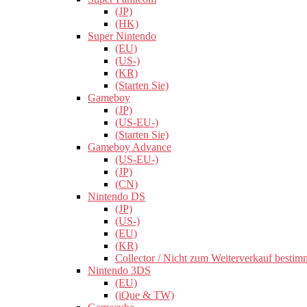
(JP)
(HK)
Super Nintendo
(EU)
(US-)
(KR)
(Starten Sie)
Gameboy
(JP)
(US-EU-)
(Starten Sie)
Gameboy Advance
(US-EU-)
(JP)
(CN)
Nintendo DS
(JP)
(US-)
(EU)
(KR)
Collector / Nicht zum Weiterverkauf bestim
Nintendo 3DS
(EU)
(iQue & TW)