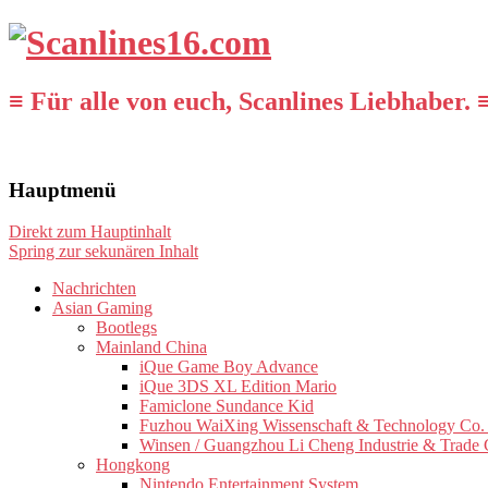
≡ Für alle von euch, Scanlines Liebhaber. 
Hauptmenü
Direkt zum Hauptinhalt
Spring zur sekunären Inhalt
Nachrichten
Asian Gaming
Bootlegs
Mainland China
iQue Game Boy Advance
iQue 3DS XL Edition Mario
Famiclone Sundance Kid
Fuzhou WaiXing Wissenschaft & Technology Co. 
Winsen / Guangzhou Li Cheng Industrie & Trade 
Hongkong
Nintendo Entertainment System