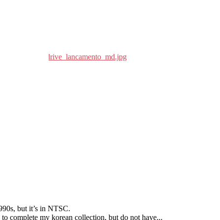
990s
,
but it’s in NTSC
.
 to complete my korean collection
,
but do not have..
.