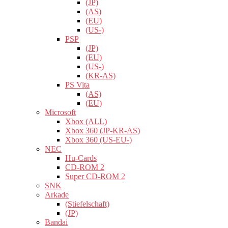
(JP)
(AS)
(EU)
(US-)
PSP
(JP)
(EU)
(US-)
(KR-AS)
PS Vita
(AS)
(EU)
Microsoft
Xbox (ALL)
Xbox 360 (JP-KR-AS)
Xbox 360 (US-EU-)
NEC
Hu-Cards
CD-ROM 2
Super CD-ROM 2
SNK
Arkade
(Stiefelschaft)
(JP)
Bandai