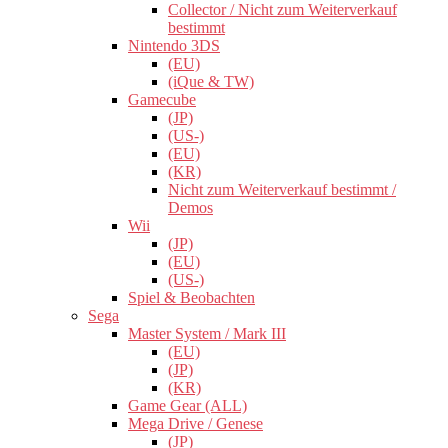
Collector / Nicht zum Weiterverkauf
bestimmt
Nintendo 3DS
(EU)
(iQue & TW)
Gamecube
(JP)
(US-)
(EU)
(KR)
Nicht zum Weiterverkauf bestimmt /
Demos
Wii
(JP)
(EU)
(US-)
Spiel & Beobachten
Sega
Master System / Mark III
(EU)
(JP)
(KR)
Game Gear (ALL)
Mega Drive / Genese
(JP)