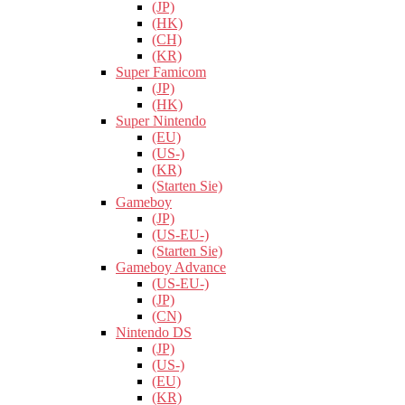
(JP)
(HK)
(CH)
(KR)
Super Famicom
(JP)
(HK)
Super Nintendo
(EU)
(US-)
(KR)
(Starten Sie)
Gameboy
(JP)
(US-EU-)
(Starten Sie)
Gameboy Advance
(US-EU-)
(JP)
(CN)
Nintendo DS
(JP)
(US-)
(EU)
(KR)