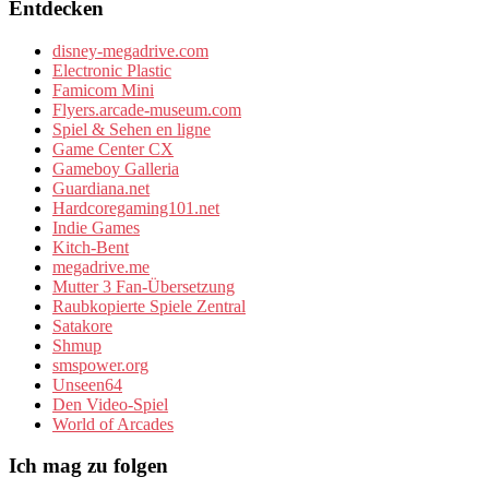
Entdecken
disney-megadrive.com
Electronic Plastic
Famicom Mini
Flyers.arcade-museum.com
Spiel & Sehen en ligne
Game Center CX
Gameboy Galleria
Guardiana.net
Hardcoregaming101.net
Indie Games
Kitch-Bent
megadrive.me
Mutter 3 Fan-Übersetzung
Raubkopierte Spiele Zentral
Satakore
Shmup
smspower.org
Unseen64
Den Video-Spiel
World of Arcades
Ich mag zu folgen