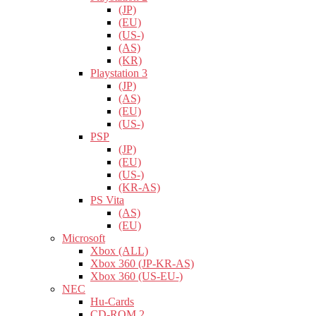
(JP)
(EU)
(US-)
(AS)
(KR)
Playstation 3
(JP)
(AS)
(EU)
(US-)
PSP
(JP)
(EU)
(US-)
(KR-AS)
PS Vita
(AS)
(EU)
Microsoft
Xbox (ALL)
Xbox 360 (JP-KR-AS)
Xbox 360 (US-EU-)
NEC
Hu-Cards
CD-ROM 2