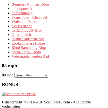
Benishiro 8-Innen 16bits
bobdupneu.fr
Famicomblog
Firma Forent Chavouet
Wolverine Barjot
Stories of shit
iGREKKESS' Blog
Ich sah hoch
lafautealamanette.org
Looking Glass House
Rhod Sammlung Blog
Sp!nz Show Room
Videospiele werden Rad
88 mph
88 mph
BONUS !
Urheberrecht © 2011-2026 Scanlines16.com - Alle Rechte
vorbehalten