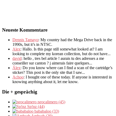
Neueste Kommentare
Dennis Tamayo
:
My country had the Mega Drive back in the
1990s
,
but it’s in NTSC
.
Alex
: Hallo.
Is this page still somewhat looked at
?
I am
looking to complete my korean collection
,
but do not have..
.
david
:
hello
,
tres bel article
!
aurais tu des adresses a me
conseiller sur canton
?
j aimerais faire quelques..
.
Álex
: Do you know where can I find a scan of the cartridge’s
sticker? This post is the only site that I saw...
Achoo
: I bought one of these today. If anyone is interested in
knowing anything about it, let me know.
Die + gesprächig
neocalimero (45)
Sp!nz (44)
bababaloo (33)
Ambseb (29)