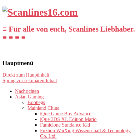
≡ Für alle von euch, Scanlines Liebhaber.
≡ ≡ ≡ ≡
Hauptmenü
Direkt zum Hauptinhalt
Spring zur sekunären Inhalt
Nachrichten
Asian Gaming
Bootlegs
Mainland China
iQue Game Boy Advance
iQue 3DS XL Edition Mario
Famiclone Sundance Kid
Fuzhou WaiXing Wissenschaft & Technology
Co. Ltd.