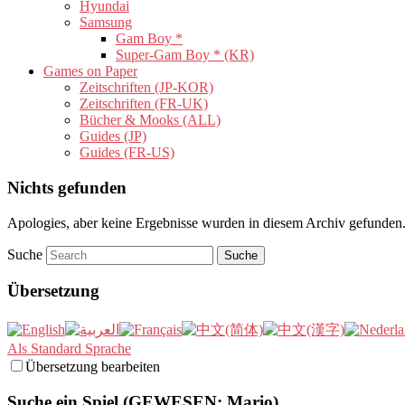
Hyundai
Samsung
Gam Boy *
Super-Gam Boy * (KR)
Games on Paper
Zeitschriften (JP-KOR)
Zeitschriften (FR-UK)
Bücher & Mooks (ALL)
Guides (JP)
Guides (FR-US)
Nichts gefunden
Apologies, aber keine Ergebnisse wurden in diesem Archiv gefunden. 
Suche
Übersetzung
Als Standard Sprache
Übersetzung bearbeiten
Suche ein Spiel (GEWESEN: Mario)