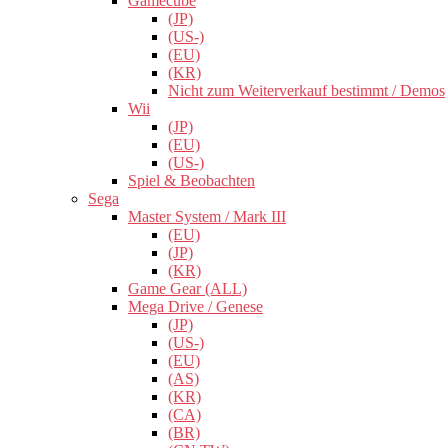
Gamecube
(JP)
(US-)
(EU)
(KR)
Nicht zum Weiterverkauf bestimmt / Demos
Wii
(JP)
(EU)
(US-)
Spiel & Beobachten
Sega
Master System / Mark III
(EU)
(JP)
(KR)
Game Gear (ALL)
Mega Drive / Genese
(JP)
(US-)
(EU)
(AS)
(KR)
(CA)
(BR)