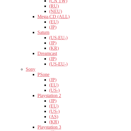
(CN TW)
(RU)
(NEU)
Mega-CD (ALL)
(EU)
(JP)
Saturn
(US-EU-)
(JP)
(KR)
Dreamcast
(JP)
(US-EU-)
Sony
PSone
(JP)
(EU)
(US-)
Playstation 2
(JP)
(EU)
(US-)
(AS)
(KR)
Playstation 3