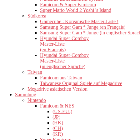
Famicom & Super Famicom
Super Mario World 2 Yoshi 's Island
Südkorea
Gamecube : Koreanische Master-Liste !
Samsung Super Gam * Junge (en Français)
Samsung Super Gam * Junge (in englischer Sprac
Hyundai Super-Comboy
Master-Liste
(en Français)
Hyundai Super-Comboy
Master-Liste
(in englischer Sprache)
Taiwan
Famicom aus Taiwan
Taiwanese Original-Spiele auf Megadrive
Megadrive asiatischen Version
Sammlung
Nintendo
Famicom & NES
(US-EU-)
(JP)
(HK)
(CH)
(KR)
Super Famicom