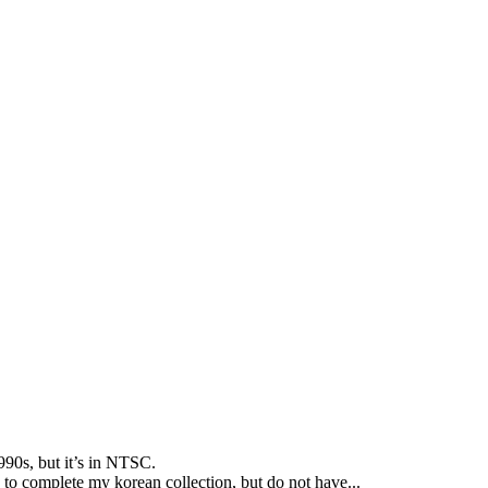
990s
,
but it’s in NTSC
.
 to complete my korean collection
,
but do not have..
.