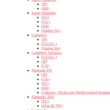
(JP)
(HK)
Super Nintendo
(EU)
(US-)
(KR)
(Starten Sie)
Gameboy
(JP)
(US-EU-)
(Starten Sie)
Gameboy Advance
(US-EU-)
(JP)
(CN)
Nintendo DS
(JP)
(US-)
(EU)
(KR)
Collector / Nicht zum Weiterverkauf bestim
Nintendo 3DS
(EU)
(iQue & TW)