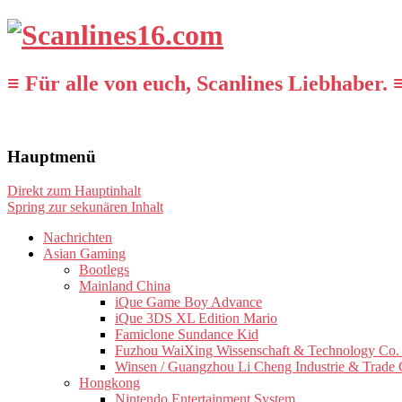
≡ Für alle von euch, Scanlines Liebhaber. 
Hauptmenü
Direkt zum Hauptinhalt
Spring zur sekunären Inhalt
Nachrichten
Asian Gaming
Bootlegs
Mainland China
iQue Game Boy Advance
iQue 3DS XL Edition Mario
Famiclone Sundance Kid
Fuzhou WaiXing Wissenschaft & Technology Co. 
Winsen / Guangzhou Li Cheng Industrie & Trade 
Hongkong
Nintendo Entertainment System