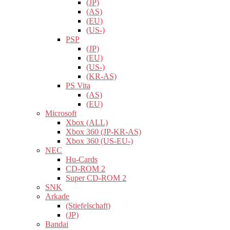
(JP)
(AS)
(EU)
(US-)
PSP
(JP)
(EU)
(US-)
(KR-AS)
PS Vita
(AS)
(EU)
Microsoft
Xbox (ALL)
Xbox 360 (JP-KR-AS)
Xbox 360 (US-EU-)
NEC
Hu-Cards
CD-ROM 2
Super CD-ROM 2
SNK
Arkade
(Stiefelschaft)
(JP)
Bandai