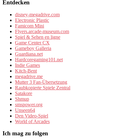
Entdecken
disney-megadrive.com
Electronic Plastic
Famicom Mini
Flyers.arcade-museum.com
Spiel & Sehen en ligne
Game Center CX
Gameboy Galleria
Guardiana.net
Hardcoregaming101.net
Indie Games
Kitch-Bent
megadrive.me
Mutter 3 Fan-Übersetzung
Raubkopierte Spiele Zentral
Satakore
Shmup
smspower.org
Unseen64
Den Video-Spiel
World of Arcades
Ich mag zu folgen