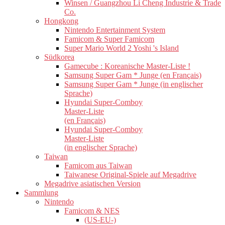
Winsen / Guangzhou Li Cheng Industrie & Trade
Co.
Hongkong
Nintendo Entertainment System
Famicom & Super Famicom
Super Mario World 2 Yoshi 's Island
Südkorea
Gamecube : Koreanische Master-Liste !
Samsung Super Gam * Junge (en Français)
Samsung Super Gam * Junge (in englischer
Sprache)
Hyundai Super-Comboy
Master-Liste
(en Français)
Hyundai Super-Comboy
Master-Liste
(in englischer Sprache)
Taiwan
Famicom aus Taiwan
Taiwanese Original-Spiele auf Megadrive
Megadrive asiatischen Version
Sammlung
Nintendo
Famicom & NES
(US-EU-)