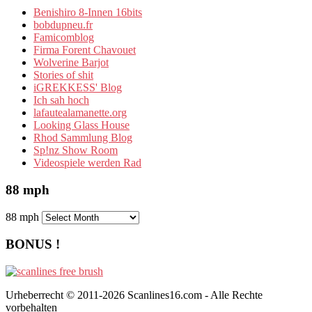
Benishiro 8-Innen 16bits
bobdupneu.fr
Famicomblog
Firma Forent Chavouet
Wolverine Barjot
Stories of shit
iGREKKESS' Blog
Ich sah hoch
lafautealamanette.org
Looking Glass House
Rhod Sammlung Blog
Sp!nz Show Room
Videospiele werden Rad
88 mph
88 mph
BONUS !
Urheberrecht © 2011-2026 Scanlines16.com - Alle Rechte
vorbehalten