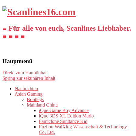
≡ Für alle von euch, Scanlines Liebhaber.
≡ ≡ ≡ ≡
Hauptmenü
Direkt zum Hauptinhalt
Spring zur sekunären Inhalt
Nachrichten
Asian Gaming
Bootlegs
Mainland China
iQue Game Boy Advance
iQue 3DS XL Edition Mario
Famiclone Sundance Kid
Fuzhou WaiXing Wissenschaft & Technology
Co. Ltd.