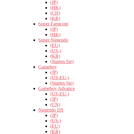
(JP)
(HK)
(CH)
(KR)
Super Famicom
(JP)
(HK)
Super Nintendo
(EU)
(US-)
(KR)
(Starten Sie)
Gameboy
(JP)
(US-EU-)
(Starten Sie)
Gameboy Advance
(US-EU-)
(JP)
(CN)
Nintendo DS
(JP)
(US-)
(EU)
(KR)