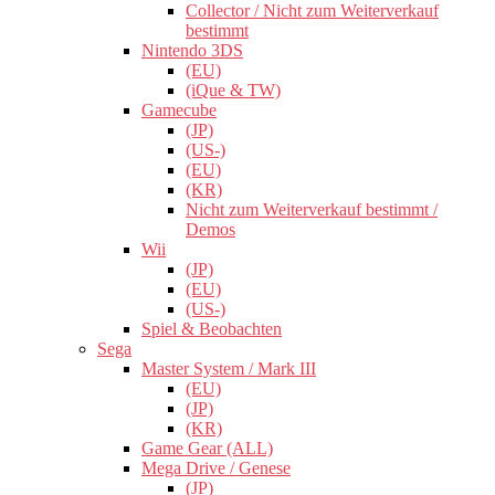
Collector / Nicht zum Weiterverkauf
bestimmt
Nintendo 3DS
(EU)
(iQue & TW)
Gamecube
(JP)
(US-)
(EU)
(KR)
Nicht zum Weiterverkauf bestimmt /
Demos
Wii
(JP)
(EU)
(US-)
Spiel & Beobachten
Sega
Master System / Mark III
(EU)
(JP)
(KR)
Game Gear (ALL)
Mega Drive / Genese
(JP)