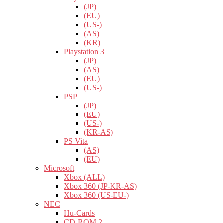
(JP)
(EU)
(US-)
(AS)
(KR)
Playstation 3
(JP)
(AS)
(EU)
(US-)
PSP
(JP)
(EU)
(US-)
(KR-AS)
PS Vita
(AS)
(EU)
Microsoft
Xbox (ALL)
Xbox 360 (JP-KR-AS)
Xbox 360 (US-EU-)
NEC
Hu-Cards
CD-ROM 2