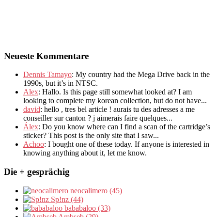
Neueste Kommentare
Dennis Tamayo
:
My country had the Mega Drive back in the
1990s
,
but it’s in NTSC
.
Alex
: Hallo.
Is this page still somewhat looked at
?
I am
looking to complete my korean collection
,
but do not have..
.
david
:
hello
,
tres bel article
!
aurais tu des adresses a me
conseiller sur canton
?
j aimerais faire quelques..
.
Álex
: Do you know where can I find a scan of the cartridge’s
sticker? This post is the only site that I saw...
Achoo
: I bought one of these today. If anyone is interested in
knowing anything about it, let me know.
Die + gesprächig
neocalimero (45)
Sp!nz (44)
bababaloo (33)
Ambseb (29)