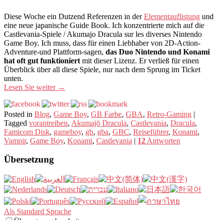
Diese Woche ein Dutzend Referenzen in der
Elementauflistung
und
eine neue japanische Guide Book. Ich konzentrierte mich auf die
Castlevania-Spiele / Akumajo Dracula sur les diverses Nintendo
Game Boy. Ich muss, dass für einen Liebhaber von 2D-Action-
Adventure-und Plattform-sagen,
das Duo Nintendo und Konami
hat oft gut funktioniert
mit dieser Lizenz. Er verließ für einen
Überblick über all diese Spiele, nur nach dem Sprung im Ticket
unten.
Lesen Sie weiter
→
Posted in
Blog
,
Game Boy
,
GB Farbe
,
GBA
,
Retro-Gaming
|
Tagged
vorantreiben
,
Akumajō Dracula
,
Castlevania
,
Dracula
,
Famicom Disk
,
gameboy
,
gb
,
gba
,
GBC
,
Reiseführer
,
Konami
,
Vampir
,
Game Boy
,
Konami
,
Castlevania
|
12
Antworten
Übersetzung
Als Standard Sprache