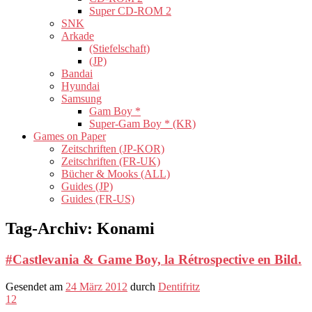
Super CD-ROM 2
SNK
Arkade
(Stiefelschaft)
(JP)
Bandai
Hyundai
Samsung
Gam Boy *
Super-Gam Boy * (KR)
Games on Paper
Zeitschriften (JP-KOR)
Zeitschriften (FR-UK)
Bücher & Mooks (ALL)
Guides (JP)
Guides (FR-US)
Tag-Archiv:
Konami
#Castlevania & Game Boy, la Rétrospective en Bild.
Gesendet am
24 März 2012
durch
Dentifritz
12