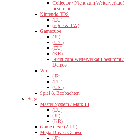
Collector / Nicht zum Weiterverkauf
bestimmt
Nintendo 3DS
(EU)
(iQue & TW)
Gamecube
(JP)
(US-)
(EU)
(KR)
Nicht zum Weiterverkauf bestimmt /
Demos
Wii
(JP)
(EU)
(US-)
Spiel & Beobachten
Sega
Master System / Mark III
(EU)
(JP)
(KR)
Game Gear (ALL)
Mega Drive / Genese
(JP)