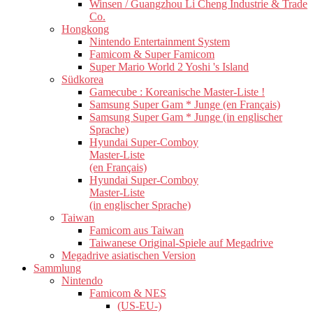
Winsen / Guangzhou Li Cheng Industrie & Trade
Co.
Hongkong
Nintendo Entertainment System
Famicom & Super Famicom
Super Mario World 2 Yoshi 's Island
Südkorea
Gamecube : Koreanische Master-Liste !
Samsung Super Gam * Junge (en Français)
Samsung Super Gam * Junge (in englischer
Sprache)
Hyundai Super-Comboy
Master-Liste
(en Français)
Hyundai Super-Comboy
Master-Liste
(in englischer Sprache)
Taiwan
Famicom aus Taiwan
Taiwanese Original-Spiele auf Megadrive
Megadrive asiatischen Version
Sammlung
Nintendo
Famicom & NES
(US-EU-)