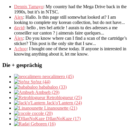
Dennis Tamayo
:
My country had the Mega Drive back in the
1990s
,
but it’s in NTSC
.
Alex
: Hallo.
Is this page still somewhat looked at
?
I am
looking to complete my korean collection
,
but do not have..
.
david
:
hello
,
tres bel article
!
aurais tu des adresses a me
conseiller sur canton
?
j aimerais faire quelques..
.
Álex
: Do you know where can I find a scan of the cartridge’s
sticker? This post is the only site that I saw...
Achoo
: I bought one of these today. If anyone is interested in
knowing anything about it, let me know.
Die + gesprächig
neocalimero (45)
Sp!nz (44)
bababaloo (33)
Ambseb (29)
Retroblogueur (25)
Jack'o'Lantern (24)
Linanounette (21)
cocole (20)
DIlanNoKaze (17)
Geboren (16)