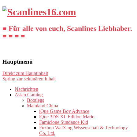
≡ Für alle von euch, Scanlines Liebhaber.
≡ ≡ ≡ ≡
Hauptmenü
Direkt zum Hauptinhalt
Spring zur sekunären Inhalt
Nachrichten
Asian Gaming
Bootlegs
Mainland China
iQue Game Boy Advance
iQue 3DS XL Edition Mario
Famiclone Sundance Kid
Fuzhou WaiXing Wissenschaft & Technology
Co. Ltd.