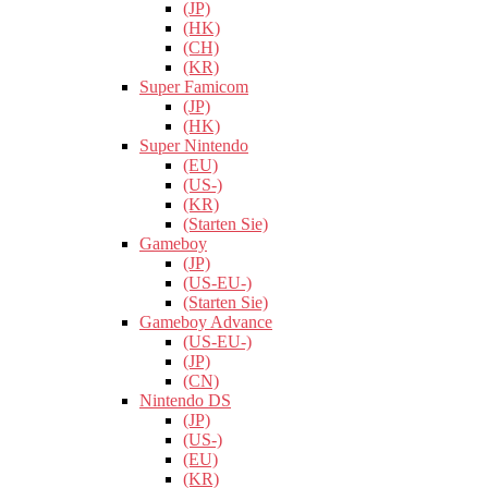
(JP)
(HK)
(CH)
(KR)
Super Famicom
(JP)
(HK)
Super Nintendo
(EU)
(US-)
(KR)
(Starten Sie)
Gameboy
(JP)
(US-EU-)
(Starten Sie)
Gameboy Advance
(US-EU-)
(JP)
(CN)
Nintendo DS
(JP)
(US-)
(EU)
(KR)