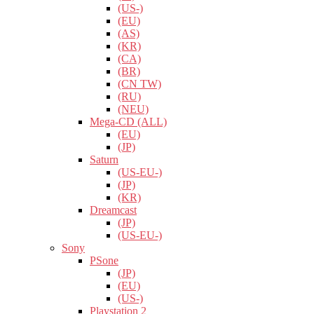
(US-)
(EU)
(AS)
(KR)
(CA)
(BR)
(CN TW)
(RU)
(NEU)
Mega-CD (ALL)
(EU)
(JP)
Saturn
(US-EU-)
(JP)
(KR)
Dreamcast
(JP)
(US-EU-)
Sony
PSone
(JP)
(EU)
(US-)
Playstation 2