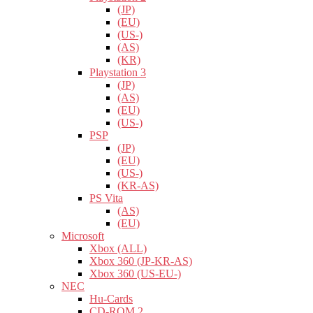
(JP)
(EU)
(US-)
(AS)
(KR)
Playstation 3
(JP)
(AS)
(EU)
(US-)
PSP
(JP)
(EU)
(US-)
(KR-AS)
PS Vita
(AS)
(EU)
Microsoft
Xbox (ALL)
Xbox 360 (JP-KR-AS)
Xbox 360 (US-EU-)
NEC
Hu-Cards
CD-ROM 2