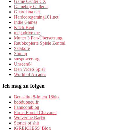
Game Center CX
Gameboy Galleria
Guardiana.net
Hardcoregaming101.net
Indie Games
Kitch-Bent
megadrive.me
Mutter 3 Fan-Übersetzung
Raubkopierte Spiele Zentral
Satakore
Shmup
smspower.org
Unseen64
Den Video-Spiel
World of Arcades
Ich mag zu folgen
Benishiro 8-Innen 16bits
bobdupneu.fr
Famicomblog
Firma Forent Chavouet
Wolverine Barjot
Stories of shit
iGREKKESS' Blog