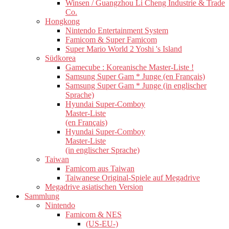
Winsen / Guangzhou Li Cheng Industrie & Trade
Co.
Hongkong
Nintendo Entertainment System
Famicom & Super Famicom
Super Mario World 2 Yoshi 's Island
Südkorea
Gamecube : Koreanische Master-Liste !
Samsung Super Gam * Junge (en Français)
Samsung Super Gam * Junge (in englischer
Sprache)
Hyundai Super-Comboy
Master-Liste
(en Français)
Hyundai Super-Comboy
Master-Liste
(in englischer Sprache)
Taiwan
Famicom aus Taiwan
Taiwanese Original-Spiele auf Megadrive
Megadrive asiatischen Version
Sammlung
Nintendo
Famicom & NES
(US-EU-)