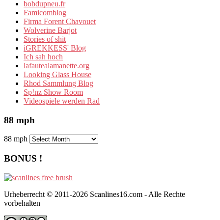
bobdupneu.fr
Famicomblog
Firma Forent Chavouet
Wolverine Barjot
Stories of shit
iGREKKESS' Blog
Ich sah hoch
lafautealamanette.org
Looking Glass House
Rhod Sammlung Blog
Sp!nz Show Room
Videospiele werden Rad
88 mph
88 mph
BONUS !
Urheberrecht © 2011-2026 Scanlines16.com - Alle Rechte
vorbehalten