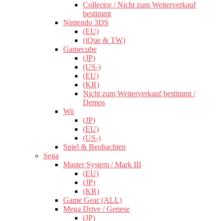
Collector / Nicht zum Weiterverkauf
bestimmt
Nintendo 3DS
(EU)
(iQue & TW)
Gamecube
(JP)
(US-)
(EU)
(KR)
Nicht zum Weiterverkauf bestimmt /
Demos
Wii
(JP)
(EU)
(US-)
Spiel & Beobachten
Sega
Master System / Mark III
(EU)
(JP)
(KR)
Game Gear (ALL)
Mega Drive / Genese
(JP)