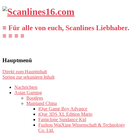
≡ Für alle von euch, Scanlines Liebhaber.
≡ ≡ ≡ ≡
Hauptmenü
Direkt zum Hauptinhalt
Spring zur sekunären Inhalt
Nachrichten
Asian Gaming
Bootlegs
Mainland China
iQue Game Boy Advance
iQue 3DS XL Edition Mario
Famiclone Sundance Kid
Fuzhou WaiXing Wissenschaft & Technology
Co. Ltd.