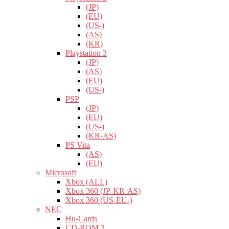
(JP)
(EU)
(US-)
(AS)
(KR)
Playstation 3
(JP)
(AS)
(EU)
(US-)
PSP
(JP)
(EU)
(US-)
(KR-AS)
PS Vita
(AS)
(EU)
Microsoft
Xbox (ALL)
Xbox 360 (JP-KR-AS)
Xbox 360 (US-EU-)
NEC
Hu-Cards
CD-ROM 2