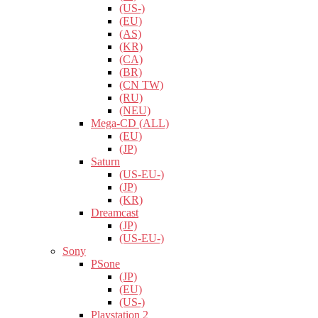
(US-)
(EU)
(AS)
(KR)
(CA)
(BR)
(CN TW)
(RU)
(NEU)
Mega-CD (ALL)
(EU)
(JP)
Saturn
(US-EU-)
(JP)
(KR)
Dreamcast
(JP)
(US-EU-)
Sony
PSone
(JP)
(EU)
(US-)
Playstation 2