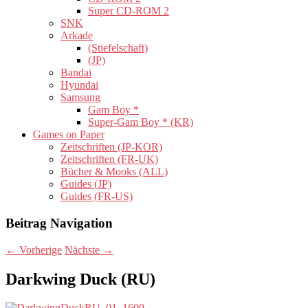
Super CD-ROM 2
SNK
Arkade
(Stiefelschaft)
(JP)
Bandai
Hyundai
Samsung
Gam Boy *
Super-Gam Boy * (KR)
Games on Paper
Zeitschriften (JP-KOR)
Zeitschriften (FR-UK)
Bücher & Mooks (ALL)
Guides (JP)
Guides (FR-US)
Beitrag Navigation
←
Vorherige
Nächste
→
Darkwing Duck (RU)