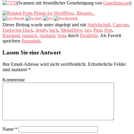
(Scannen mit freundlicher Genehmigung von
Guardiana.net
)
Dieser Beitrag wurde unter abgelegt und mit
Stiefelschaft
,
Capcom
,
Darkwing Duck
,
dendy
,
hack
,
MegaDrive
,
nes
,
Pirat
,
Port
,
Russland
,
russisch
,
russland
,
Sega
durch
Dentifritz
. Als Favorit
speichern
Permalink
.
Lassen Sie eine Antwort
Ihre Email-Adresse wird nicht veröffentlicht.
Erforderliche Felder
sind markiert
*
Kommentar
Name
*