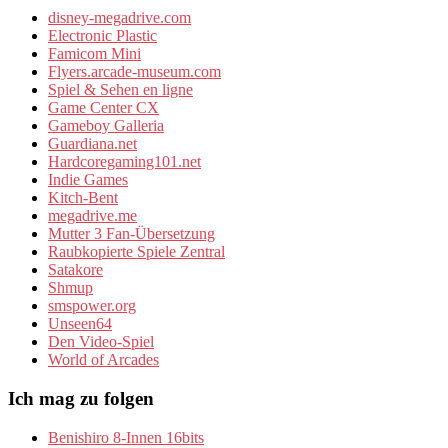
disney-megadrive.com
Electronic Plastic
Famicom Mini
Flyers.arcade-museum.com
Spiel & Sehen en ligne
Game Center CX
Gameboy Galleria
Guardiana.net
Hardcoregaming101.net
Indie Games
Kitch-Bent
megadrive.me
Mutter 3 Fan-Übersetzung
Raubkopierte Spiele Zentral
Satakore
Shmup
smspower.org
Unseen64
Den Video-Spiel
World of Arcades
Ich mag zu folgen
Benishiro 8-Innen 16bits