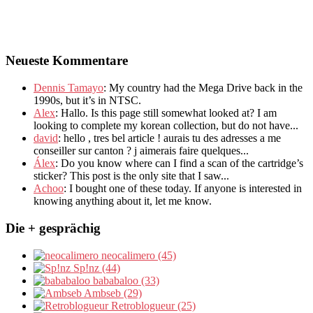
Neueste Kommentare
Dennis Tamayo
:
My country had the Mega Drive back in the
1990s
,
but it’s in NTSC
.
Alex
: Hallo.
Is this page still somewhat looked at
?
I am
looking to complete my korean collection
,
but do not have..
.
david
:
hello
,
tres bel article
!
aurais tu des adresses a me
conseiller sur canton
?
j aimerais faire quelques..
.
Álex
: Do you know where can I find a scan of the cartridge’s
sticker? This post is the only site that I saw...
Achoo
: I bought one of these today. If anyone is interested in
knowing anything about it, let me know.
Die + gesprächig
neocalimero (45)
Sp!nz (44)
bababaloo (33)
Ambseb (29)
Retroblogueur (25)