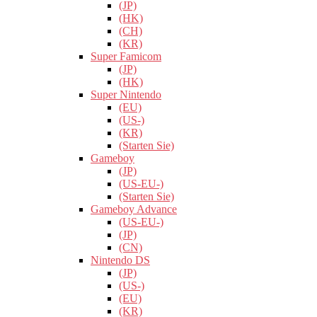
(JP)
(HK)
(CH)
(KR)
Super Famicom
(JP)
(HK)
Super Nintendo
(EU)
(US-)
(KR)
(Starten Sie)
Gameboy
(JP)
(US-EU-)
(Starten Sie)
Gameboy Advance
(US-EU-)
(JP)
(CN)
Nintendo DS
(JP)
(US-)
(EU)
(KR)