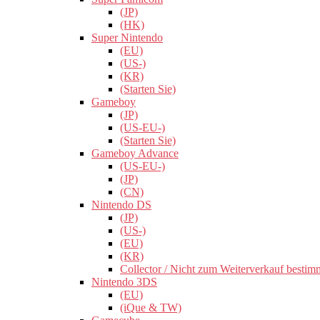
(JP)
(HK)
Super Nintendo
(EU)
(US-)
(KR)
(Starten Sie)
Gameboy
(JP)
(US-EU-)
(Starten Sie)
Gameboy Advance
(US-EU-)
(JP)
(CN)
Nintendo DS
(JP)
(US-)
(EU)
(KR)
Collector / Nicht zum Weiterverkauf bestim
Nintendo 3DS
(EU)
(iQue & TW)