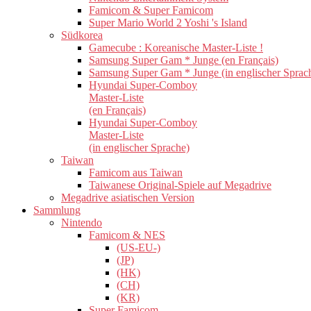
Famicom & Super Famicom
Super Mario World 2 Yoshi 's Island
Südkorea
Gamecube : Koreanische Master-Liste !
Samsung Super Gam * Junge (en Français)
Samsung Super Gam * Junge (in englischer Sprac
Hyundai Super-Comboy
Master-Liste
(en Français)
Hyundai Super-Comboy
Master-Liste
(in englischer Sprache)
Taiwan
Famicom aus Taiwan
Taiwanese Original-Spiele auf Megadrive
Megadrive asiatischen Version
Sammlung
Nintendo
Famicom & NES
(US-EU-)
(JP)
(HK)
(CH)
(KR)
Super Famicom