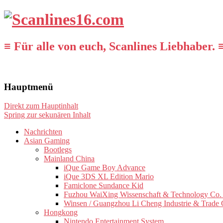
≡ Für alle von euch, Scanlines Liebhaber. 
Hauptmenü
Direkt zum Hauptinhalt
Spring zur sekunären Inhalt
Nachrichten
Asian Gaming
Bootlegs
Mainland China
iQue Game Boy Advance
iQue 3DS XL Edition Mario
Famiclone Sundance Kid
Fuzhou WaiXing Wissenschaft & Technology Co. 
Winsen / Guangzhou Li Cheng Industrie & Trade 
Hongkong
Nintendo Entertainment System