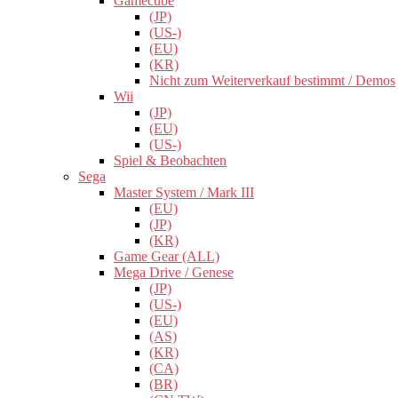
Gamecube
(JP)
(US-)
(EU)
(KR)
Nicht zum Weiterverkauf bestimmt / Demos
Wii
(JP)
(EU)
(US-)
Spiel & Beobachten
Sega
Master System / Mark III
(EU)
(JP)
(KR)
Game Gear (ALL)
Mega Drive / Genese
(JP)
(US-)
(EU)
(AS)
(KR)
(CA)
(BR)