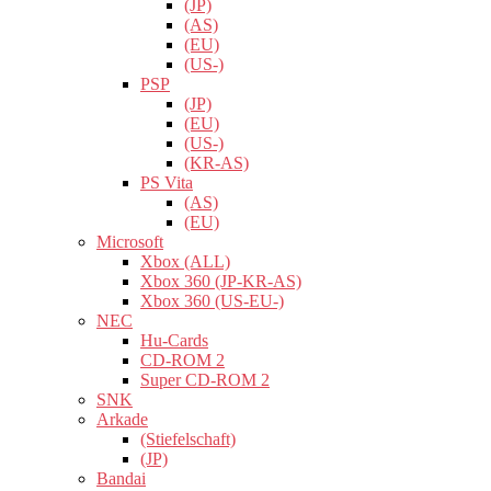
(JP)
(AS)
(EU)
(US-)
PSP
(JP)
(EU)
(US-)
(KR-AS)
PS Vita
(AS)
(EU)
Microsoft
Xbox (ALL)
Xbox 360 (JP-KR-AS)
Xbox 360 (US-EU-)
NEC
Hu-Cards
CD-ROM 2
Super CD-ROM 2
SNK
Arkade
(Stiefelschaft)
(JP)
Bandai