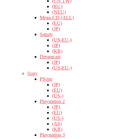
(CN TW)
(RU)
(NEU)
Mega-CD (ALL)
(EU)
(JP)
Saturn
(US-EU-)
(JP)
(KR)
Dreamcast
(JP)
(US-EU-)
Sony
PSone
(JP)
(EU)
(US-)
Playstation 2
(JP)
(EU)
(US-)
(AS)
(KR)
Playstation 3