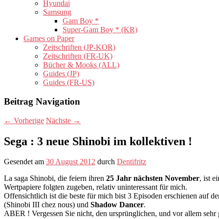
Hyundai
Samsung
Gam Boy *
Super-Gam Boy * (KR)
Games on Paper
Zeitschriften (JP-KOR)
Zeitschriften (FR-UK)
Bücher & Mooks (ALL)
Guides (JP)
Guides (FR-US)
Beitrag Navigation
←
Vorherige
Nächste
→
Sega : 3 neue Shinobi im kollektiven !
Gesendet am
30 August 2012
durch
Dentifritz
La saga Shinobi, die feiern ihren
25 Jahr nächsten November
, ist 
Wertpapiere folgten zugeben, relativ uninteressant für mich.
Offensichtlich ist die beste für mich bist 3 Episoden erschienen auf 
(Shinobi III chez nous) und
Shadow Dancer
.
ABER ! Vergessen Sie nicht, den ursprünglichen, und vor allem seh