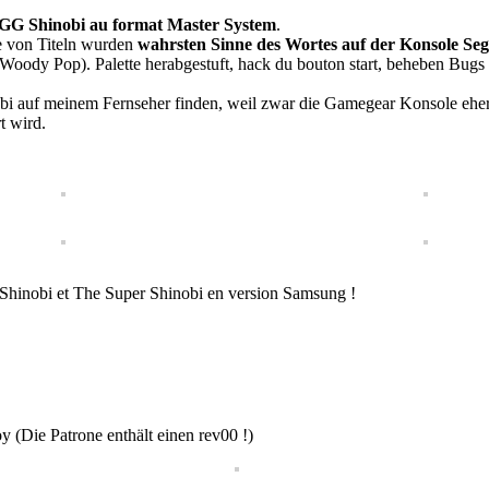
GG Shinobi au format Master System
.
e von Titeln wurden
wahrsten Sinne des Wortes auf der Konsole Se
et Woody Pop). Palette herabgestuft, hack du bouton start, beheben B
i auf meinem Fernseher finden, weil zwar die Gamegear Konsole eher s
t wird.
: Shinobi et The Super Shinobi en version Samsung !
Die Patrone enthält einen rev00 !)