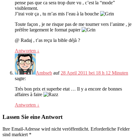
pense pas que ca sera trop dure vu
,
c’est la
“
mode
”
visiblement
.
J’irai voir ça
,
tu m’as mis l’eau à la bouche
Toute façon
,
je ne risque pas de me tourner vers l’anime
,
je
préfère largement le format papier
@ Radaj
,
t’as reçu la bible déjà
?
Antworten
↓
Ambseb
auf
28 April 2011 bei 18 h 12 Minuten
sagte:
Trés bon prix et superbe etat
…
Il y a encore de bonnes
affaires à faire
Antworten
↓
Lassen Sie eine Antwort
Ihre Email-Adresse wird nicht veröffentlicht.
Erforderliche Felder
sind markiert
*