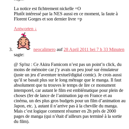
La notice est fichtrement nickelle =O
Plutôt intéressé par la NES aussi en ce moment
,
la faute à
Florent Gorges et son dernier livre =p
Antworten
↓
neocalimero
auf
28 April 2011 bei 7 h 33 Minuten
sagte:
@ Sp
!nz :
Ce Akira Famicom n’est pas un point’n click
,
du
moins de mémoire car j’y avais un peu joué sur émulateur
(
juste un jeu d’aventure textuel/digital comic
).
Je crois aussi
qu’il se basait plus sur le long métrage que le manga
.
Il faut
absolument que tu trouves le temps de lire ce monument
intemporel
,
car autant le film est emblématique pour plein de
choses
(
fer de lance de l’animation jap en France et au
cinéma
,
un des plus gros budgets pour un film d’animation au
Japon
, etc. ),
autant il n’arrive pas à la cheville du manga
.
Mais c’est logique comment résumer en 2h près de
2000
pages de manga
(
qui n’était d’ailleurs pas terminé à la sortie
du film
).