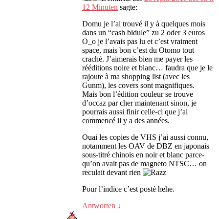
12 Minuten
sagte:
Domu je l’ai trouvé il y à quelques mois
dans un
“
cash bidule
” zu 2 oder 3
euros
O_o je l’avais pas lu et c’est vraiment
space
,
mais bon c’est du Otomo tout
craché
.
J’aimerais bien me payer les
rééditions noire et blanc
…
faudra que je le
rajoute à ma shopping list
(
avec les
Gunm
),
les covers sont magnifiques
.
Mais bon l’édition couleur se trouve
d’occaz par cher maintenant sinon
,
je
pourrais aussi finir celle-ci que j’ai
commencé il y a des années
.
Ouai les copies de VHS j’ai aussi connu
,
notamment les OAV de DBZ en japonais
sous-titré chinois en noir et blanc parce-
qu’on avait pas de magneto NTSC
…
on
reculait devant rien
Pour l’indice c’est posté hehe
.
Antworten
↓