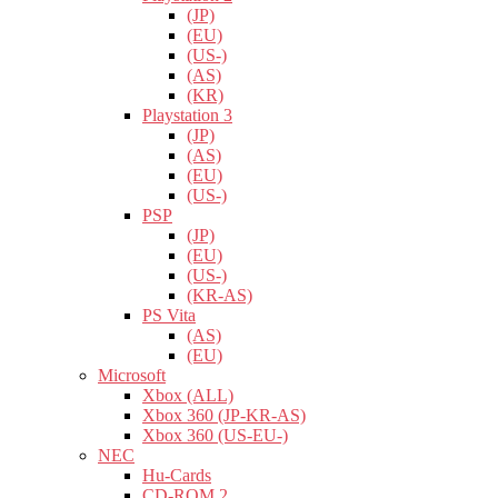
(JP)
(EU)
(US-)
(AS)
(KR)
Playstation 3
(JP)
(AS)
(EU)
(US-)
PSP
(JP)
(EU)
(US-)
(KR-AS)
PS Vita
(AS)
(EU)
Microsoft
Xbox (ALL)
Xbox 360 (JP-KR-AS)
Xbox 360 (US-EU-)
NEC
Hu-Cards
CD-ROM 2