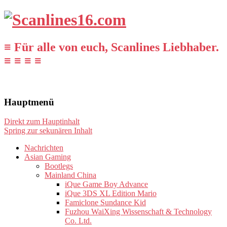
≡ Für alle von euch, Scanlines Liebhaber.
≡ ≡ ≡ ≡
Hauptmenü
Direkt zum Hauptinhalt
Spring zur sekunären Inhalt
Nachrichten
Asian Gaming
Bootlegs
Mainland China
iQue Game Boy Advance
iQue 3DS XL Edition Mario
Famiclone Sundance Kid
Fuzhou WaiXing Wissenschaft & Technology
Co. Ltd.