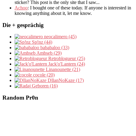
sticker? This post is the only site that I saw...
Achoo
: I bought one of these today. If anyone is interested in
knowing anything about it, let me know.
Die + gesprächig
neocalimero (45)
Sp!nz (44)
bababaloo (33)
Ambseb (29)
Retroblogueur (25)
Jack'o'Lantern (24)
Linanounette (21)
cocole (20)
DIlanNoKaze (17)
Geboren (16)
Random Pr0n