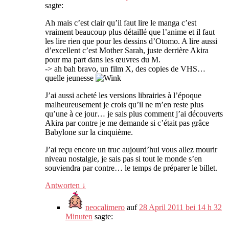
sagte:
Ah mais c’est clair qu’il faut lire le manga c’est
vraiment beaucoup plus détaillé que l’anime et il faut
les lire rien que pour les dessins d’Otomo
.
A lire aussi
d’excellent c’est Mother Sarah
,
juste derrière Akira
pour ma part dans les œuvres du M
.
-
> ah bah bravo
,
un film X
,
des copies de VHS
…
quelle jeunesse
J’ai aussi acheté les versions librairies à l’époque
malheureusement je crois qu’il ne m’en reste plus
qu’une à ce jour
…
je sais plus comment j’ai découverts
Akira par contre je me demande si c’était pas grâce
Babylone sur la cinquième
.
J’ai reçu encore un truc aujourd’hui vous allez mourir
niveau nostalgie
,
je sais pas si tout le monde s’en
souviendra par contre
…
le temps de préparer le billet
.
Antworten
↓
neocalimero
auf
28 April 2011 bei 14 h 32
Minuten
sagte: