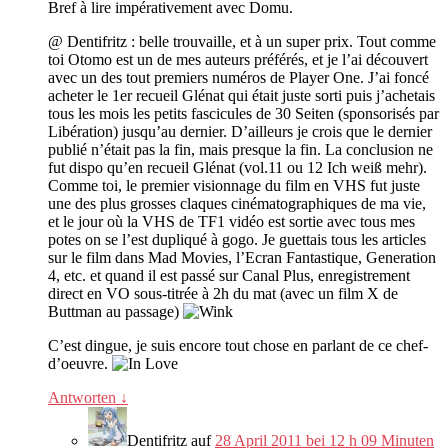
Bref à lire impérativement avec Domu
.
@ Dentifritz :
belle trouvaille
,
et à un super prix
.
Tout comme
toi Otomo est un de mes auteurs préférés
,
et je l’ai découvert
avec un des tout premiers numéros de Player One
.
J’ai foncé
acheter le 1er recueil Glénat qui était juste sorti puis j’achetais
tous les mois les petits fascicules de
30 Seiten (
sponsorisés par
Libération
)
jusqu’au dernier
.
D’ailleurs je crois que le dernier
publié n’était pas la fin
,
mais presque la fin
.
La conclusion ne
fut dispo qu’en recueil Glénat
(
vol.11 ou
12 Ich weiß mehr).
Comme toi
,
le premier visionnage du film en VHS fut juste
une des plus grosses claques cinématographiques de ma vie
,
et le jour où la VHS de TF1 vidéo est sortie avec tous mes
potes on se l’est dupliqué à gogo
.
Je guettais tous les articles
sur le film dans Mad Movies
,
l’Ecran Fantastique
,
Generation
4, etc.
et quand il est passé sur Canal Plus
,
enregistrement
direct en VO sous-titrée à 2h du mat
(
avec un film X de
Buttman au passage
)
C’est dingue
,
je suis encore tout chose en parlant de ce chef-
d’oeuvre
.
Antworten
↓
Dentifritz
auf
28 April 2011 bei 12 h 09 Minuten