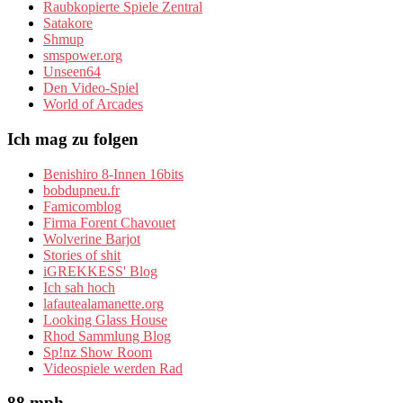
Raubkopierte Spiele Zentral
Satakore
Shmup
smspower.org
Unseen64
Den Video-Spiel
World of Arcades
Ich mag zu folgen
Benishiro 8-Innen 16bits
bobdupneu.fr
Famicomblog
Firma Forent Chavouet
Wolverine Barjot
Stories of shit
iGREKKESS' Blog
Ich sah hoch
lafautealamanette.org
Looking Glass House
Rhod Sammlung Blog
Sp!nz Show Room
Videospiele werden Rad
88 mph