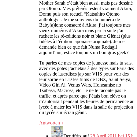
Mother Sarah c’était bien aussi
,
mais pas dessiné
par Otomo
.
Mes préférés restent vraiment Akira
,
Domu puis son recueil
“
Katsuhiro Otomo
anthology
”.
Je me souviens du numéro de
Baby
(
a
)
lone consacré à Akira
,
j’ai toujours mes
vieux numéros d’Akira mais par la suite j’ai
racheté les ré-éditions noir et blanc Glénat
(
plus
fidèles à l’édition japonaise originale
).
Je me
demande bien ce que fait Numa Rodagil
aujourd’hui
,
est-ce toujours un bon gros geek
?
Tu parles de mes copies de jeunesse mais tu sais
,
avec des potes j’achetais à des types sur Paris des
copies de laserdiscs jap sur VHS pour voir dès
leur sortie en LD les films de DBZ
,
Saint Seiya
,
Video Girl Ai
,
Venus Wars
,
Honeamise no
Tsubasa
,
Macross
, etc.
Je ne te raconte pas le
traffic
,
et après parce que j’étais bon élève on
m’autorisait pendant les heures de permanence au
lycée à mater les VHS dans la salle de projection
du lycée sur écran géant
.
Antworten
↓
Dentifritz
auf
28 April 2011 bei 15 h