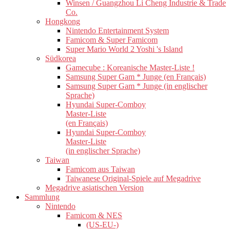
Winsen / Guangzhou Li Cheng Industrie & Trade
Co.
Hongkong
Nintendo Entertainment System
Famicom & Super Famicom
Super Mario World 2 Yoshi 's Island
Südkorea
Gamecube : Koreanische Master-Liste !
Samsung Super Gam * Junge (en Français)
Samsung Super Gam * Junge (in englischer
Sprache)
Hyundai Super-Comboy
Master-Liste
(en Français)
Hyundai Super-Comboy
Master-Liste
(in englischer Sprache)
Taiwan
Famicom aus Taiwan
Taiwanese Original-Spiele auf Megadrive
Megadrive asiatischen Version
Sammlung
Nintendo
Famicom & NES
(US-EU-)