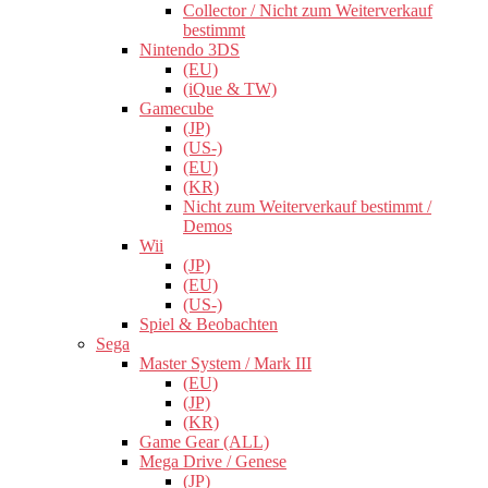
Collector / Nicht zum Weiterverkauf
bestimmt
Nintendo 3DS
(EU)
(iQue & TW)
Gamecube
(JP)
(US-)
(EU)
(KR)
Nicht zum Weiterverkauf bestimmt /
Demos
Wii
(JP)
(EU)
(US-)
Spiel & Beobachten
Sega
Master System / Mark III
(EU)
(JP)
(KR)
Game Gear (ALL)
Mega Drive / Genese
(JP)