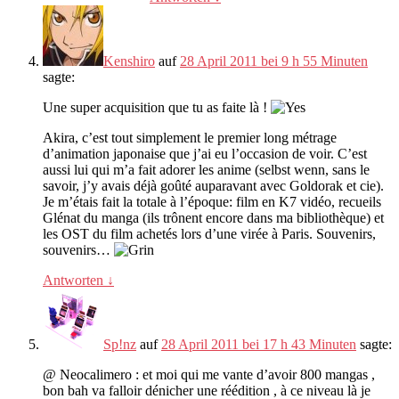
Kenshiro
auf
28 April 2011 bei 9 h 55 Minuten
sagte:
Une super acquisition que tu as faite là
!
Akira,
c’est tout simplement le premier long métrage
d’animation japonaise que j’ai eu l’occasion de voir
.
C’est
aussi lui qui m’a fait adorer les anime
(selbst wenn,
sans le
savoir
,
j’y avais déjà goûté auparavant avec Goldorak et cie
).
Je m’étais fait la totale à l’époque
:
film en K7 vidéo
,
recueils
Glénat du manga
(
ils trônent encore dans ma bibliothèque
)
et
les OST du film achetés lors d’une virée à Paris
.
Souvenirs
,
souvenirs
…
Antworten
↓
Sp!nz
auf
28 April 2011 bei 17 h 43 Minuten
sagte:
@ Neocalimero
:
et moi qui me vante d’avoir
800
mangas
,
bon bah va falloir dénicher une réédition
,
à ce niveau là je