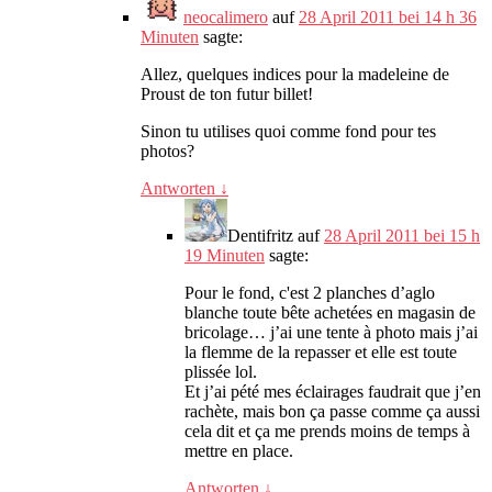
neocalimero
auf
28 April 2011 bei 14 h 36
Minuten
sagte:
Allez,
quelques indices pour la madeleine de
Proust de ton futur billet
!
Sinon tu utilises quoi comme fond pour tes
photos
?
Antworten
↓
Dentifritz
auf
28 April 2011 bei 15 h
19 Minuten
sagte:
Pour le fond
, c'est 2
planches d’aglo
blanche toute bête achetées en magasin de
bricolage
…
j’ai une tente à photo mais j’ai
la flemme de la repasser et elle est toute
plissée lol
.
Et j’ai pété mes éclairages faudrait que j’en
rachète
,
mais bon ça passe comme ça aussi
cela dit et ça me prends moins de temps à
mettre en place
.
Antworten
↓