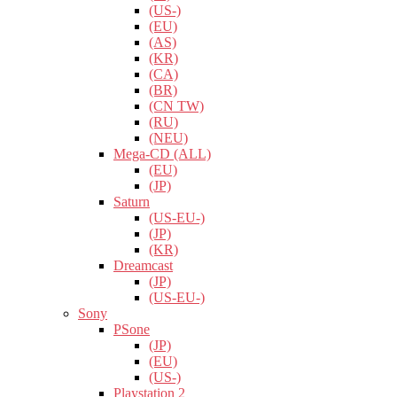
(US-)
(EU)
(AS)
(KR)
(CA)
(BR)
(CN TW)
(RU)
(NEU)
Mega-CD (ALL)
(EU)
(JP)
Saturn
(US-EU-)
(JP)
(KR)
Dreamcast
(JP)
(US-EU-)
Sony
PSone
(JP)
(EU)
(US-)
Playstation 2