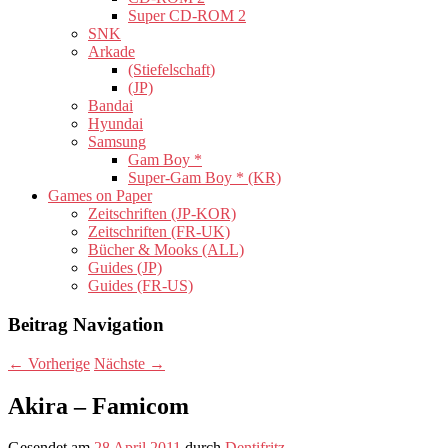
Super CD-ROM 2
SNK
Arkade
(Stiefelschaft)
(JP)
Bandai
Hyundai
Samsung
Gam Boy *
Super-Gam Boy * (KR)
Games on Paper
Zeitschriften (JP-KOR)
Zeitschriften (FR-UK)
Bücher & Mooks (ALL)
Guides (JP)
Guides (FR-US)
Beitrag Navigation
←
Vorherige
Nächste
→
Akira – Famicom
Gesendet am
28 April 2011
durch
Dentifritz