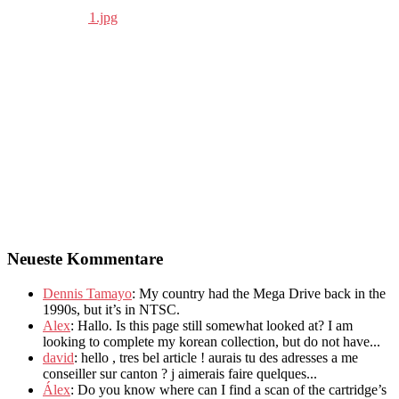
Neueste Kommentare
Dennis Tamayo
:
My country had the Mega Drive back in the
1990s
,
but it’s in NTSC
.
Alex
: Hallo.
Is this page still somewhat looked at
?
I am
looking to complete my korean collection
,
but do not have..
.
david
:
hello
,
tres bel article
!
aurais tu des adresses a me
conseiller sur canton
?
j aimerais faire quelques..
.
Álex
: Do you know where can I find a scan of the cartridge’s