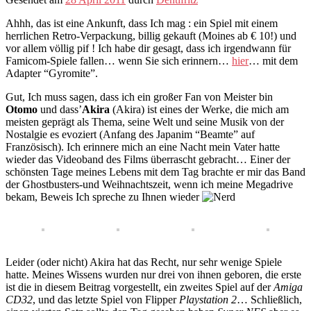
Ahhh, das ist eine Ankunft, dass Ich mag : ein Spiel mit einem
herrlichen Retro-Verpackung, billig gekauft (Moines ab € 10!) und
vor allem völlig pif ! Ich habe dir gesagt, dass ich irgendwann für
Famicom-Spiele fallen… wenn Sie sich erinnern…
hier
… mit dem
Adapter “Gyromite”.
Gut, Ich muss sagen, dass ich ein großer Fan von Meister bin
Otomo
und dass’
Akira
(Akira) ist eines der Werke, die mich am
meisten geprägt als Thema, seine Welt und seine Musik von der
Nostalgie es evoziert (Anfang des Japanim “Beamte” auf
Französisch). Ich erinnere mich an eine Nacht mein Vater hatte
wieder das Videoband des Films überrascht gebracht… Einer der
schönsten Tage meines Lebens mit dem Tag brachte er mir das Band
der Ghostbusters-und Weihnachtszeit, wenn ich meine Megadrive
bekam, Beweis Ich spreche zu Ihnen wieder
Leider (oder nicht) Akira hat das Recht, nur sehr wenige Spiele
hatte. Meines Wissens wurden nur drei von ihnen geboren, die erste
ist die in diesem Beitrag vorgestellt, ein zweites Spiel auf der
Amiga
CD32
, und das letzte Spiel von Flipper
Playstation 2
… Schließlich,