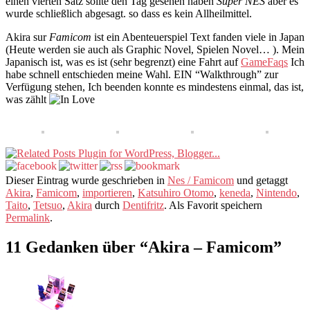
einen vierten Satz sollte den Tag gesehen haben
Super NES
aber es
wurde schließlich abgesagt. so dass es kein Allheilmittel.
Akira sur
Famicom
ist ein Abenteuerspiel Text fanden viele in Japan
(Heute werden sie auch als Graphic Novel, Spielen Novel… ). Mein
Japanisch ist, was es ist (sehr begrenzt) eine Fahrt auf
GameFaqs
Ich
habe schnell entschieden meine Wahl. EIN “Walkthrough” zur
Verfügung stehen, Ich beenden konnte es mindestens einmal, das ist,
was zählt
Dieser Eintrag wurde geschrieben in
Nes / Famicom
und getaggt
Akira
,
Famicom
,
importieren
,
Katsuhiro Otomo
,
keneda
,
Nintendo
,
Taito
,
Tetsuo
,
Akira
durch
Dentifritz
. Als Favorit speichern
Permalink
.
11 Gedanken über “
Akira – Famicom
”