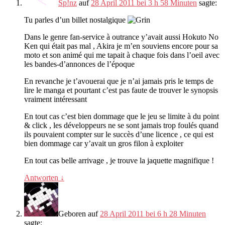
Sp!nz
auf
28 April 2011 bei 3 h 58 Minuten
sagte:
Tu parles d’un billet nostalgique
Dans le genre fan-service à outrance y’avait aussi Hokuto No
Ken qui était pas mal
,
Akira je m’en souviens encore pour sa
moto et son animé qui me tapait à chaque fois dans l’oeil avec
les bandes-d’annonces de l’époque
En revanche je t’avouerai que je n’ai jamais pris le temps de
lire le manga et pourtant c’est pas faute de trouver le synopsis
vraiment intéressant
En tout cas c’est bien dommage que le jeu se limite à du point
&
click
,
les développeurs ne se sont jamais trop foulés quand
ils pouvaient compter sur le succès d’une licence
,
ce qui est
bien dommage car y’avait un gros filon à exploiter
En tout cas belle arrivage
,
je trouve la jaquette magnifique
!
Antworten
↓
Geboren
auf
28 April 2011 bei 6 h 28 Minuten
sagte: