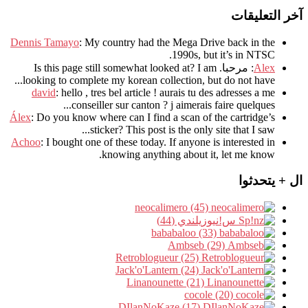
آخر التعليقات
Dennis Tamayo
:
My country had the Mega Drive back in the
.
1990s
,
but it’s in NTSC
Alex
: مرحبا.
I am
?
Is this page still somewhat looked at
.
looking to complete my korean collection
,
but do not have..
david
:
hello
,
tres bel article
!
aurais tu des adresses a me
.
conseiller sur canton
?
j aimerais faire quelques..
Álex
: Do you know where can I find a scan of the cartridge’s
sticker? This post is the only site that I saw...
Achoo
: I bought one of these today. If anyone is interested in
knowing anything about it, let me know.
ال + يتحدثوا
neocalimero (45)
س!نيوزيلندي (44)
bababaloo (33)
Ambseb (29)
Retroblogueur (25)
Jack'o'Lantern (24)
Linanounette (21)
cocole (20)
DIlanNoKaze (17)