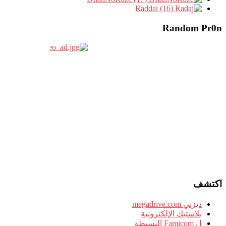
Raddai (16)
Random Pr0n
اكتشف
ديزني megadrive.com
بلاستيك الإلكترونية
ل Famicom البسيطة