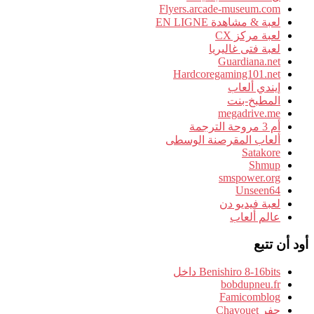
Flyers.arcade-museum.com
لعبة & مشاهدة EN LIGNE
لعبة مركز CX
لعبة فتى غاليريا
Guardiana.net
Hardcoregaming101.net
إيندي ألعاب
المطبخ-بنت
megadrive.me
أم 3 مروحة الترجمة
ألعاب المقرصنة الوسطى
Satakore
Shmup
smspower.org
Unseen64
لعبة فيديو دن
عالم ألعاب
أود أن تتبع
Benishiro 8-16bits داخل
bobdupneu.fr
Famicomblog
حفر Chavouet