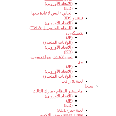
(الاتحاد الأوروبي)
(KR)
الجابي / ليس لإعادة بيعها
نينتندو 3DS
(الاتحاد الأوروبي)
(النظام العالمي ل & TW)
جيم كيوب
(JP)
(الولايات المتحدة)
(الاتحاد الأوروبي)
(KR)
ليس لإعادة بيعها / ديموس
وي
(JP)
(الاتحاد الأوروبي)
(الولايات المتحدة)
لعبة & راقب
سيجا
ماجستير النظام / مارك الثالث
(الاتحاد الأوروبي)
(JP)
(KR)
لعبة جير (ALL)
Mega Drive / سفر التكوين