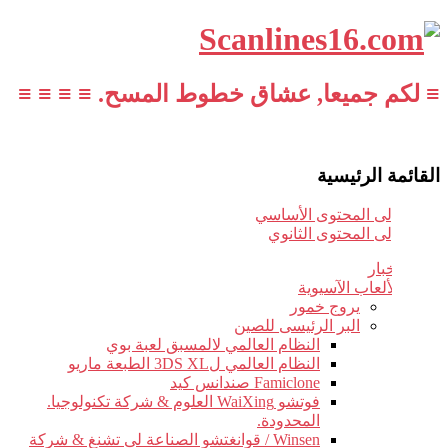
≡ لكم جميعا, عشاق خطوط المسح. ≡ ≡ ≡ ≡
القائمة الرئيسية
تخطي إلى المحتوى الأساسي
تخطي إلى المحتوى الثانوي
أخبار
الألعاب الآسيوية
يروج خمور
البر الرئيسى للصين
النظام العالمي لالمسبق لعبة بوي
النظام العالمي ل3DS XL الطبعة ماريو
Famiclone صندانس كيد
فوتشو WaiXing العلوم & شركة تكنولوجيا.
المحدودة.
Winsen / قوانغتشو الصناعة لى تشنغ & شركة