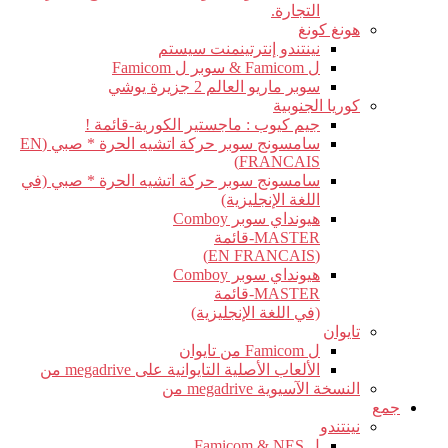
التجارة.
هونغ كونغ
نينتندو إنترتينمنت سيستم
ل Famicom & سوبر ل Famicom
سوبر ماريو العالم 2 جزيرة يوشي
كوريا الجنوبية
جيم كيوب : ماجستير الكورية-قائمة !
سامسونج سوبر حركة اتشيه الحرة * صبي (EN
FRANCAIS)
سامسونج سوبر حركة اتشيه الحرة * صبي (في
اللغة الإنجليزية)
هيونداي سوبر Comboy
MASTER-قائمة
(EN FRANCAIS)
هيونداي سوبر Comboy
MASTER-قائمة
(في اللغة الإنجليزية)
تايوان
ل Famicom من تايوان
الألعاب الأصلية التايوانية على megadrive من
النسخة الآسيوية megadrive من
جمع
نينتندو
ل Famicom & NES