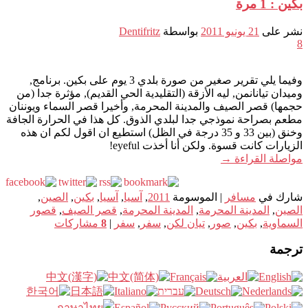
بكين : 1 مرة
نشر على
21 يونيو 2011
بواسطة
Dentifritz
8
وفيما يلي تقرير صغير من صورة بلدي 3 يوم على بكين. برنامج,
وميدان تيانانمن, ليه الأزقة (التقليدية الحي القديم), مؤثرة جدا (من
حجمها) قصر الصيف والمدينة المحرمة, وأخيرا قصر السماء ويوننان
مطعم بصراحة نموذجي جدا لبلدي الذوق. كل هذا في الحرارة الجافة
وخنق (بين 33 و 35 درجة في الظل) استطيع ان اقول لكم ان هذه
الزيارات كانت قسوة. ولكن أنا أخذت eyeful!
مواصلة القراءة
→
شارك في
مسافر
|
الموسومة
2011
,
آسيا
,
آسيا
,
بكين
,
الصين
,
الصين
,
المدينة المحرمة
,
المدينة المحرمة
,
قصر الصيف
,
قصور
السماوية
,
بكين
,
صور
,
تيان لكن
,
سفر
,
سفر
|
8
مشاركات
ترجمة