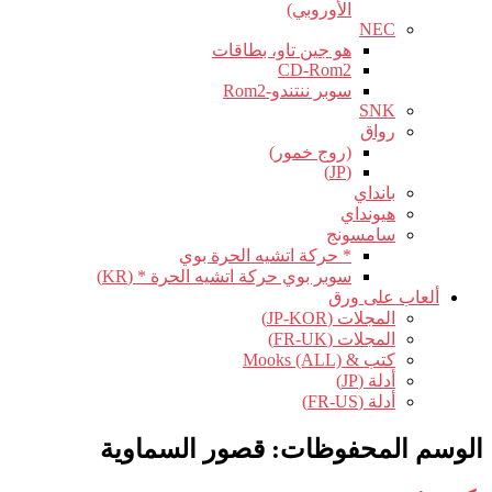
الأوروبي)
NEC
هو جين تاو، بطاقات
CD-Rom2
سوبر ننتندو-Rom2
SNK
رواق
(روج خمور)
(JP)
بانداي
هيونداي
سامسونج
* حركة اتشيه الحرة بوي
سوبر بوي حركة اتشيه الحرة * (KR)
ألعاب على ورق
المجلات (JP-KOR)
المجلات (FR-UK)
كتب & Mooks (ALL)
أدلة (JP)
أدلة (FR-US)
الوسم المحفوظات:
قصور السماوية