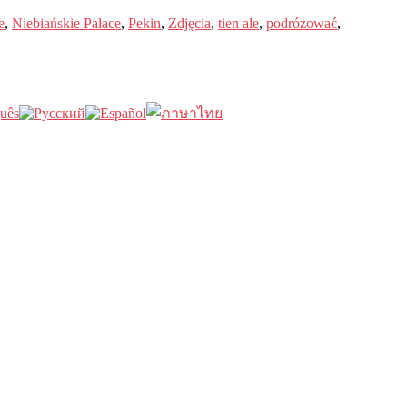
e
,
Niebiańskie Pałace
,
Pekin
,
Zdjęcia
,
tien ale
,
podróżować
,