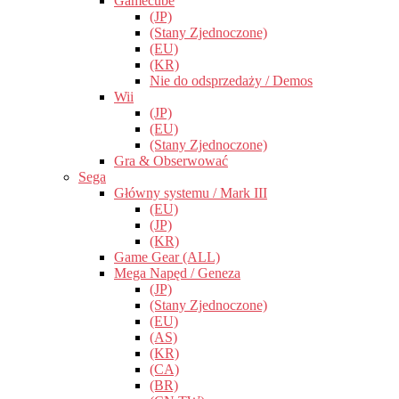
Gamecube
(JP)
(Stany Zjednoczone)
(EU)
(KR)
Nie do odsprzedaży / Demos
Wii
(JP)
(EU)
(Stany Zjednoczone)
Gra & Obserwować
Sega
Główny systemu / Mark III
(EU)
(JP)
(KR)
Game Gear (ALL)
Mega Napęd / Geneza
(JP)
(Stany Zjednoczone)
(EU)
(AS)
(KR)
(CA)
(BR)