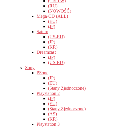
(CN TW)
(RU)
(NOWOŚĆ)
Mega-CD (ALL)
(EU)
(JP)
Saturn
(US-EU)
(JP)
(KR)
Dreamcast
(JP)
(US-EU)
Sony
PSone
(JP)
(EU)
(Stany Zjednoczone)
Playstation 2
(JP)
(EU)
(Stany Zjednoczone)
(AS)
(KR)
Playstation 3