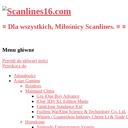
≡ Dla wszystkich, Miłośnicy Scanlines. ≡ ≡
Menu główne
Przejdź do głównej treści
Przeskocz do
Aktualności
Asian Gaming
Bootlegs
Mainland China
Gra iQue Boy Advance
iQue 3DS XL Edition Mario
Famiclone Sundance Kid
Fuzhou WaiXing Science & Technology Co. Ltd.
Winsen / Guangzhou Industry Cheng Li & Trade 
Hongkong
Nintendo Entertainment System