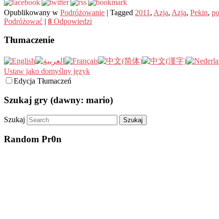
Opublikowany w
Podróżowanie
|
Tagged
2011
,
Azja
,
Azja
,
Pekin
,
po
Podróżować
|
8
Odpowiedzi
Tłumaczenie
Ustaw jako domyślny język
Edycja Tłumaczeń
Szukaj gry (dawny: mario)
Szukaj
Random Pr0n