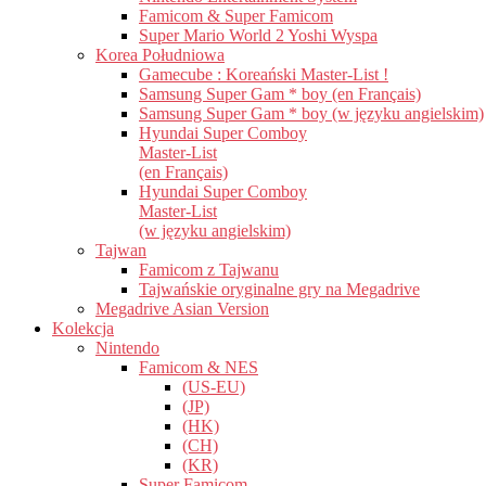
Famicom & Super Famicom
Super Mario World 2 Yoshi Wyspa
Korea Południowa
Gamecube : Koreański Master-List !
Samsung Super Gam * boy (en Français)
Samsung Super Gam * boy (w języku angielskim)
Hyundai Super Comboy
Master-List
(en Français)
Hyundai Super Comboy
Master-List
(w języku angielskim)
Tajwan
Famicom z Tajwanu
Tajwańskie oryginalne gry na Megadrive
Megadrive Asian Version
Kolekcja
Nintendo
Famicom & NES
(US-EU)
(JP)
(HK)
(CH)
(KR)
Super Famicom