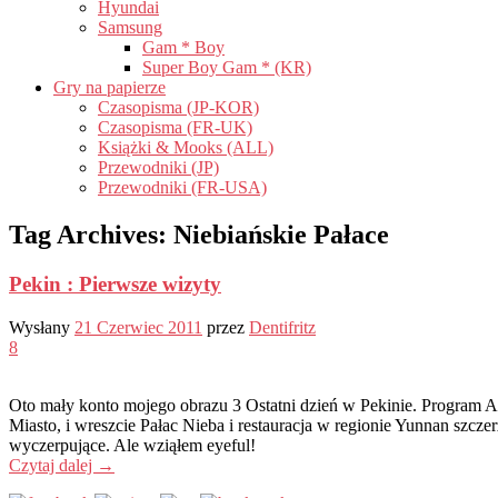
Hyundai
Samsung
Gam * Boy
Super Boy Gam * (KR)
Gry na papierze
Czasopisma (JP-KOR)
Czasopisma (FR-UK)
Książki & Mooks (ALL)
Przewodniki (JP)
Przewodniki (FR-USA)
Tag Archives:
Niebiańskie Pałace
Pekin : Pierwsze wizyty
Wysłany
21 Czerwiec 2011
przez
Dentifritz
8
Oto mały konto mojego obrazu 3 Ostatni dzień w Pekinie. Program Au
Miasto, i wreszcie Pałac Nieba i restauracja w regionie Yunnan szcz
wyczerpujące. Ale wziąłem eyeful!
Czytaj dalej
→