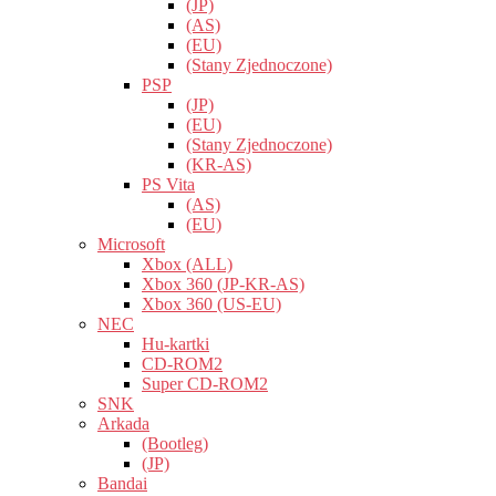
(JP)
(AS)
(EU)
(Stany Zjednoczone)
PSP
(JP)
(EU)
(Stany Zjednoczone)
(KR-AS)
PS Vita
(AS)
(EU)
Microsoft
Xbox (ALL)
Xbox 360 (JP-KR-AS)
Xbox 360 (US-EU)
NEC
Hu-kartki
CD-ROM2
Super CD-ROM2
SNK
Arkada
(Bootleg)
(JP)
Bandai