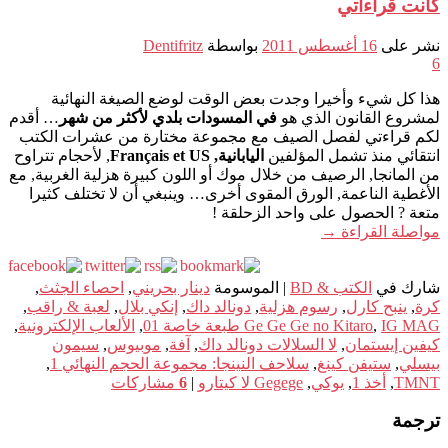
كانت قراءاتي
نشر على
16 أغسطس 2011
بواسطة
Dentifritz
6
هذا كل شيء وأخيرا وجدت بعض الوقت لوضع الصيغة النهائية
لمشروع القانون الذي هو
في المسودات بلدي لأكثر من شهر
… أقدم
لكم قراءتي لفصل الصيف مع مجموعة مختارة من عشرات الكتب
انتقائي منذ تشمل المؤلفين
اليابانية, Français et US
, لأحجام تتراوح
من المانجا, الرصيف من خلال موك أو اللون كبيرة هزلية الغربية, مع
الأغطية الناعمة, الورق المقوى أخرى… وينبغي أن لا تختلف كثيرا
متعة ? الحصول على واحد الزحلقة !
مواصلة القراءة
→
شارك في
الكتب & BD
|
الموسومة
دينار بحريني
,
احصاء الجثث
,
كرة
,
ينبح كارل
,
رسوم هزلية
,
دونالد داك
,
إنكي بلال
,
لعبة & راقب
,
IG MAG طبعة خاصة 01
,
Ge Ge Ge no Kitaro
,
الألعاب الإلكترونية
,
كيفين إيستمان
,
لا السلالات دونالد داك
,
آفة
,
موبيوس
,
سيمون
بيسلي
,
ستيفن كينغ
,
سلاحف النينجا: مجموعة الحجم النهائي 1
,
TMNT
,
أخذ 1
,
يوكي
,
Gegege لا كيتارو
|
6
مشاركات
ترجمة