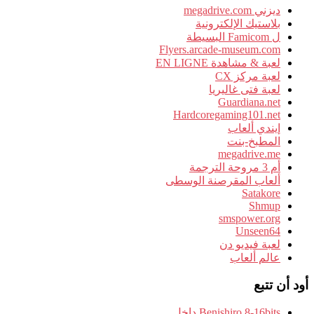
ديزني megadrive.com
بلاستيك الإلكترونية
ل Famicom البسيطة
Flyers.arcade-museum.com
لعبة & مشاهدة EN LIGNE
لعبة مركز CX
لعبة فتى غاليريا
Guardiana.net
Hardcoregaming101.net
إيندي ألعاب
المطبخ-بنت
megadrive.me
أم 3 مروحة الترجمة
ألعاب المقرصنة الوسطى
Satakore
Shmup
smspower.org
Unseen64
لعبة فيديو دن
عالم ألعاب
أود أن تتبع
Benishiro 8-16bits داخل