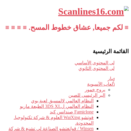
≡ لكم جميعا, عشاق خطوط المسح. ≡ ≡ ≡ ≡
القائمة الرئيسية
تخطي إلى المحتوى الأساسي
تخطي إلى المحتوى الثانوي
أخبار
الألعاب الآسيوية
يروج خمور
البر الرئيسى للصين
النظام العالمي لالمسبق لعبة بوي
النظام العالمي ل3DS XL الطبعة ماريو
Famiclone صندانس كيد
فوتشو WaiXing العلوم & شركة تكنولوجيا.
المحدودة.
Winsen / قوانغتشو الصناعة لى تشنغ & شركة