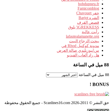
bobdupneu.fr
Famicomblog
حفر Chavouet
الشره Barjot
قصص القرف
iGREKKESS' بلوق
رأيت عالية
lafautealamanette.org
يبحث الزجاج البيت
مدونة كوكتيل Rhod في
س!نيوزيلندي صالة العرض
هل راد ألعاب الفيديو
88 ميل في الساعة
88 ميل في الساعة
BONUS !
حق النشر © 2011-2026 Scanlines16.com - جميع الحقوق محفوظة