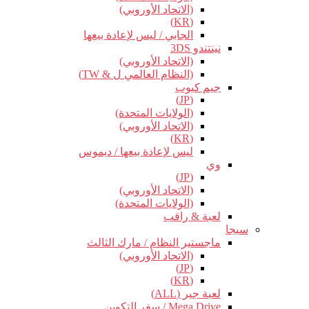
(الاتحاد الأوروبي)
(KR)
الجابي / ليس لإعادة بيعها
نينتندو 3DS
(الاتحاد الأوروبي)
(النظام العالمي ل & TW)
جيم كيوب
(JP)
(الولايات المتحدة)
(الاتحاد الأوروبي)
(KR)
ليس لإعادة بيعها / ديموس
وي
(JP)
(الاتحاد الأوروبي)
(الولايات المتحدة)
لعبة & راقب
سيجا
ماجستير النظام / مارك الثالث
(الاتحاد الأوروبي)
(JP)
(KR)
لعبة جير (ALL)
Mega Drive / سفر التكوين