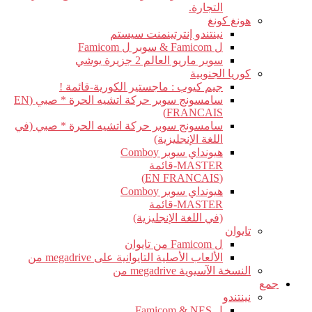
التجارة.
هونغ كونغ
نينتندو إنترتينمنت سيستم
ل Famicom & سوبر ل Famicom
سوبر ماريو العالم 2 جزيرة يوشي
كوريا الجنوبية
جيم كيوب : ماجستير الكورية-قائمة !
سامسونج سوبر حركة اتشيه الحرة * صبي (EN
FRANCAIS)
سامسونج سوبر حركة اتشيه الحرة * صبي (في
اللغة الإنجليزية)
هيونداي سوبر Comboy
MASTER-قائمة
(EN FRANCAIS)
هيونداي سوبر Comboy
MASTER-قائمة
(في اللغة الإنجليزية)
تايوان
ل Famicom من تايوان
الألعاب الأصلية التايوانية على megadrive من
النسخة الآسيوية megadrive من
جمع
نينتندو
ل Famicom & NES