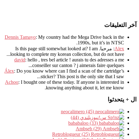
آخر التعليقات
Dennis Tamayo
:
My country had the Mega Drive back in the
.
1990s
,
but it’s in NTSC
Alex
: مرحبا.
I am
?
Is this page still somewhat looked at
.
looking to complete my korean collection
,
but do not have..
david
:
hello
,
tres bel article
!
aurais tu des adresses a me
.
conseiller sur canton
?
j aimerais faire quelques..
Álex
: Do you know where can I find a scan of the cartridge’s
sticker? This post is the only site that I saw...
Achoo
: I bought one of these today. If anyone is interested in
knowing anything about it, let me know.
ال + يتحدثوا
neocalimero (45)
س!نيوزيلندي (44)
bababaloo (33)
Ambseb (29)
Retroblogueur (25)