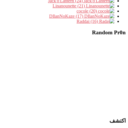
Jack'o'Lantern (24)
Linanounette (21)
cocole (20)
DIlanNoKaze (17)
Raddai (16)
Random Pr0n
اكتشف