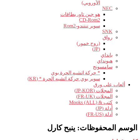
الأوروبي)
NEC
هو جين تاو، بطاقات
CD-Rom2
سوبر ننتندو-Rom2
SNK
رواق
(روج خمور)
(JP)
بانداي
هيونداي
سامسونج
* حركة اتشيه الحرة بوي
سوبر بوي حركة اتشيه الحرة * (KR)
ألعاب على ورق
المجلات (JP-KOR)
المجلات (FR-UK)
كتب & Mooks (ALL)
أدلة (JP)
أدلة (FR-US)
الوسم المحفوظات:
ينبح كارل