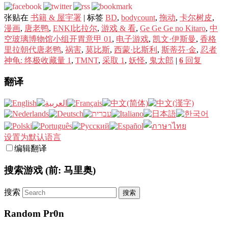
张贴在
书籍 & 屋宇署
|
标签
BD
,
bodycount
,
拖动
,
卡尔树皮
,
漫画
,
唐老鸭
,
ENKI比拉尔
,
游戏 & 看
,
Ge Ge Ge no Kitaro
,
中
空玻璃博物馆小组开胃意甲 01
,
电子游戏
,
凯文·伊斯曼
,
香格
里拉朝代唐老鸭
,
祸害
,
莫比斯
,
西蒙·比斯利
,
斯蒂芬·金
,
忍者
神龟: 终极收藏量 1
,
TMNT
,
采取 1
,
妖怪
,
鬼太郎
|
6
回复
翻译
设置为默认语言
编辑翻译
搜索游戏 (前: 马里奥)
搜索
Random Pr0n