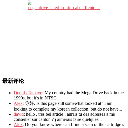
最新评论
Dennis Tamayo
: My country had the Mega Drive back in the
1990s, but it’s in NTSC.
Alex
: 你好. Is this page still somewhat looked at? I am
looking to complete my korean collection, but do not have...
david
: hello , tres bel article ! aurais tu des adresses a me
conseiller sur canton ? j aimerais faire quelques...
Álex
: Do you know where can I find a scan of the cartridge’s