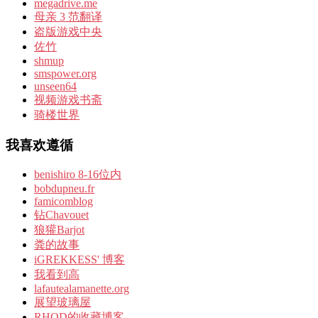
megadrive.me
母亲 3 范翻译
盗版游戏中央
佐竹
shmup
smspower.org
unseen64
视频游戏书斋
骑楼世界
我喜欢遵循
benishiro 8-16位内
bobdupneu.fr
famicomblog
钻Chavouet
狼獾Barjot
粪的故事
iGREKKESS' 博客
我看到高
lafautealamanette.org
展望玻璃屋
RHOD的收藏博客