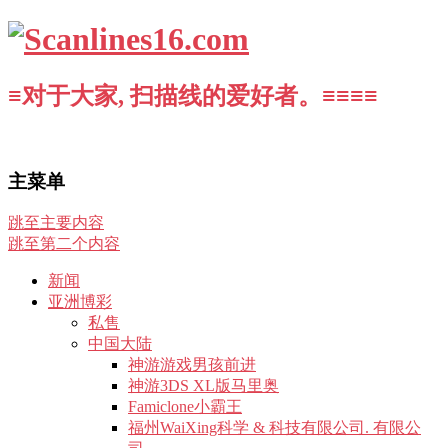
≡对于大家, 扫描线的爱好者。≡≡≡≡
主菜单
跳至主要内容
跳至第二个内容
新闻
亚洲博彩
私售
中国大陆
神游游戏男孩前进
神游3DS XL版马里奥
Famiclone小霸王
福州WaiXing科学 & 科技有限公司. 有限公