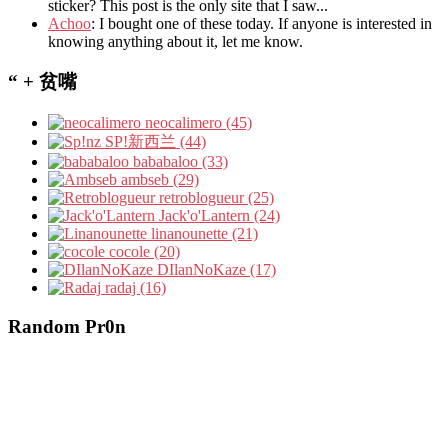
sticker? This post is the only site that I saw...
Achoo
: I bought one of these today. If anyone is interested in
knowing anything about it, let me know.
“ + 贫嘴
neocalimero (45)
SP!新西兰 (44)
bababaloo (33)
ambseb (29)
retroblogueur (25)
Jack'o'Lantern (24)
linanounette (21)
cocole (20)
DIlanNoKaze (17)
radaj (16)
Random Pr0n