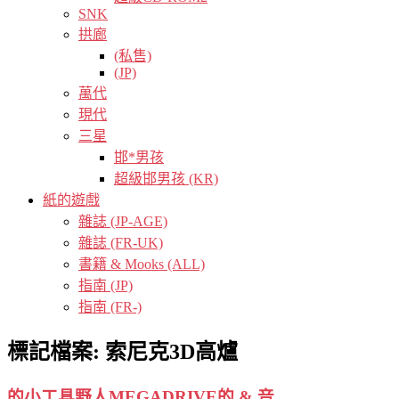
SNK
拱廊
(私售)
(JP)
萬代
現代
三星
邯*男孩
超級邯男孩 (KR)
紙的遊戲
雜誌 (JP-AGE)
雜誌 (FR-UK)
書籍 & Mooks (ALL)
指南 (JP)
指南 (FR-)
標記檔案:
索尼克3D高爐
的小工具野人MEGADRIVE的 & 音