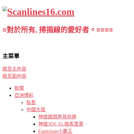
≡對於所有, 掃描線的愛好者。≡≡≡≡
主菜單
跳至主內容
跳至副內容
新聞
亞洲博彩
私售
中國大陸
神遊遊戲男孩前進
神遊3DS XL版馬里奧
Famiclone小霸王