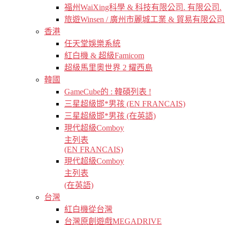
福州WaiXing科學 & 科技有限公司. 有限公司.
旅遊Winsen / 廣州市麗城工業 & 貿易有限公司
香港
任天堂娛樂系統
紅白機 & 超級Famicom
超級馬里奧世界 2 耀西島
韓國
GameCube的 : 韓碩列表 !
三星超級邯*男孩 (EN FRANCAIS)
三星超級邯*男孩 (在英語)
現代超級Comboy
主列表
(EN FRANCAIS)
現代超級Comboy
主列表
(在英語)
台灣
紅白機從台灣
台灣原創遊戲MEGADRIVE