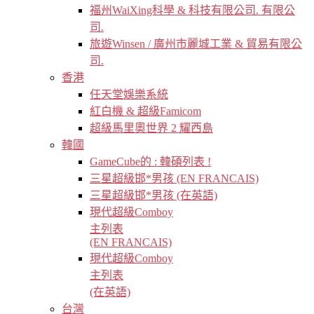
福州WaiXing科學 & 科技有限公司. 有限公
司.
旅遊Winsen / 廣州市麗城工業 & 貿易有限公
司.
香港
任天堂娛樂系統
紅白機 & 超級Famicom
超級馬里奧世界 2 耀西島
韓國
GameCube的 : 韓碩列表 !
三星超級邯*男孩 (EN FRANCAIS)
三星超級邯*男孩 (在英語)
現代超級Comboy
主列表
(EN FRANCAIS)
現代超級Comboy
主列表
(在英語)
台灣