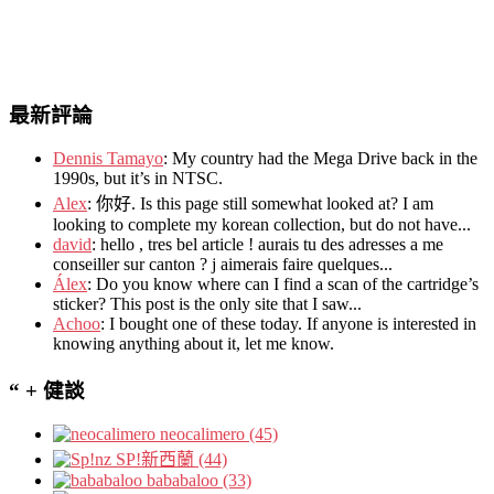
最新評論
Dennis Tamayo
:
My country had the Mega Drive back in the
1990s
,
but it’s in NTSC
.
Alex
: 你好.
Is this page still somewhat looked at
?
I am
looking to complete my korean collection
,
but do not have..
.
david
:
hello
,
tres bel article
!
aurais tu des adresses a me
conseiller sur canton
?
j aimerais faire quelques..
.
Álex
: Do you know where can I find a scan of the cartridge’s
sticker? This post is the only site that I saw...
Achoo
: I bought one of these today. If anyone is interested in
knowing anything about it, let me know.
“ + 健談
neocalimero (45)
SP!新西蘭 (44)
bababaloo (33)