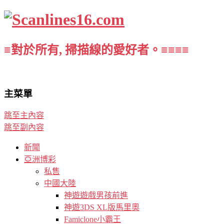
≡對於所有, 掃描線的愛好者。≡≡≡≡
主菜單
跳至主內容
跳至副內容
新聞
亞洲博彩
私售
中國大陸
神遊遊戲男孩前進
神遊3DS XL版馬里奧
Famiclone小霸王