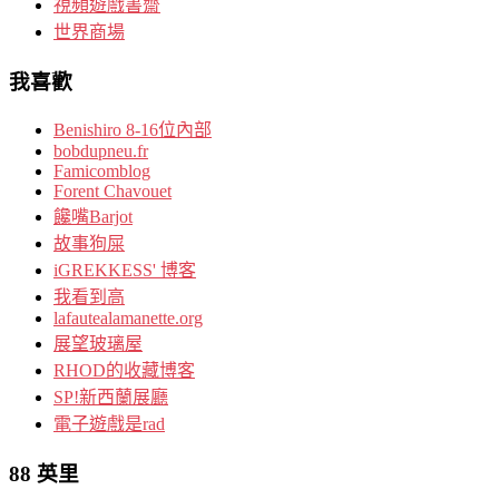
視頻遊戲書齋
世界商場
我喜歡
Benishiro 8-16位內部
bobdupneu.fr
Famicomblog
Forent Chavouet
饞嘴Barjot
故事狗屎
iGREKKESS' 博客
我看到高
lafautealamanette.org
展望玻璃屋
RHOD的收藏博客
SP!新西蘭展廳
電子遊戲是rad
88 英里