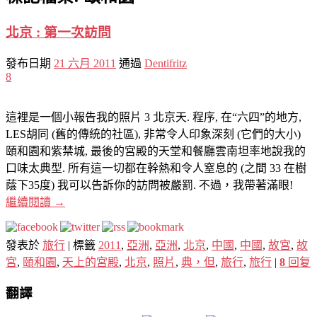
北京 : 第一次訪問
發布日期
21 六月 2011
通過
Dentifritz
8
這裡是一個小報告我的照片 3 北京天. 程序, 在“六四”的地方,
LES胡同 (舊的傳統的社區), 非常令人印象深刻 (它們的大小)
頤和園和紫禁城, 最後的宮殿的天堂和餐廳雲南坦率地說我的
口味太典型. 所有這一切都在幹熱和令人窒息的 (之間 33 在樹
蔭下35度) 我可以告訴你的訪問被嚴罰. 不過，我帶著滿眼!
繼續閱讀
→
發表於
旅行
|
標籤
2011
,
亞洲
,
亞洲
,
北京
,
中國
,
中國
,
故宮
,
故
宮
,
頤和園
,
天上的宮殿
,
北京
,
照片
,
典，但
,
旅行
,
旅行
|
8
回复
翻譯