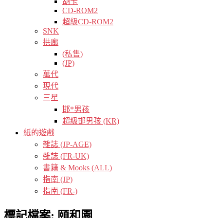
胡卡
CD-ROM2
超級CD-ROM2
SNK
拱廊
(私售)
(JP)
萬代
現代
三星
邯*男孩
超級邯男孩 (KR)
紙的遊戲
雜誌 (JP-AGE)
雜誌 (FR-UK)
書籍 & Mooks (ALL)
指南 (JP)
指南 (FR-)
標記檔案:
頤和園