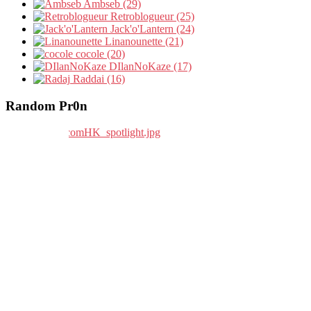
Ambseb (29)
Retroblogueur (25)
Jack'o'Lantern (24)
Linanounette (21)
cocole (20)
DIlanNoKaze (17)
Raddai (16)
Random Pr0n