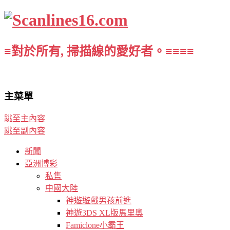
≡對於所有, 掃描線的愛好者。≡≡≡≡
主菜單
跳至主內容
跳至副內容
新聞
亞洲博彩
私售
中國大陸
神遊遊戲男孩前進
神遊3DS XL版馬里奧
Famiclone小霸王