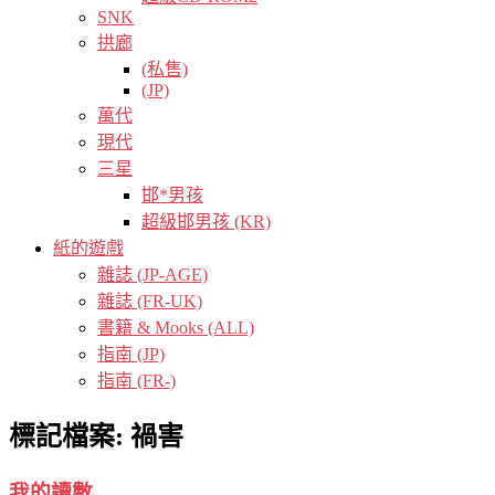
SNK
拱廊
(私售)
(JP)
萬代
現代
三星
邯*男孩
超級邯男孩 (KR)
紙的遊戲
雜誌 (JP-AGE)
雜誌 (FR-UK)
書籍 & Mooks (ALL)
指南 (JP)
指南 (FR-)
標記檔案:
禍害
我的讀數