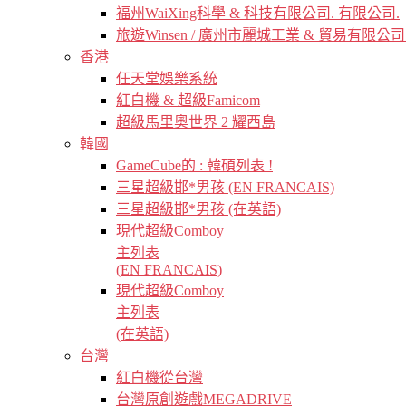
福州WaiXing科學 & 科技有限公司. 有限公司.
旅遊Winsen / 廣州市麗城工業 & 貿易有限公司
香港
任天堂娛樂系統
紅白機 & 超級Famicom
超級馬里奧世界 2 耀西島
韓國
GameCube的 : 韓碩列表 !
三星超級邯*男孩 (EN FRANCAIS)
三星超級邯*男孩 (在英語)
現代超級Comboy
主列表
(EN FRANCAIS)
現代超級Comboy
主列表
(在英語)
台灣
紅白機從台灣
台灣原創遊戲MEGADRIVE