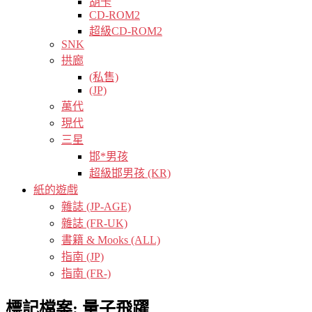
胡卡
CD-ROM2
超級CD-ROM2
SNK
拱廊
(私售)
(JP)
萬代
現代
三星
邯*男孩
超級邯男孩 (KR)
紙的遊戲
雜誌 (JP-AGE)
雜誌 (FR-UK)
書籍 & Mooks (ALL)
指南 (JP)
指南 (FR-)
標記檔案:
量子飛躍