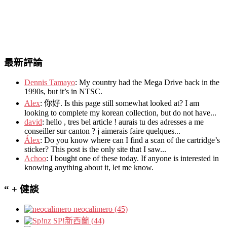
最新評論
Dennis Tamayo
:
My country had the Mega Drive back in the
1990s
,
but it’s in NTSC
.
Alex
: 你好.
Is this page still somewhat looked at
?
I am
looking to complete my korean collection
,
but do not have..
.
david
:
hello
,
tres bel article
!
aurais tu des adresses a me
conseiller sur canton
?
j aimerais faire quelques..
.
Álex
: Do you know where can I find a scan of the cartridge’s
sticker? This post is the only site that I saw...
Achoo
: I bought one of these today. If anyone is interested in
knowing anything about it, let me know.
“ + 健談
neocalimero (45)
SP!新西蘭 (44)