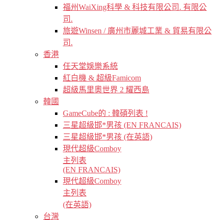
福州WaiXing科學 & 科技有限公司. 有限公
司.
旅遊Winsen / 廣州市麗城工業 & 貿易有限公
司.
香港
任天堂娛樂系統
紅白機 & 超級Famicom
超級馬里奧世界 2 耀西島
韓國
GameCube的 : 韓碩列表 !
三星超級邯*男孩 (EN FRANCAIS)
三星超級邯*男孩 (在英語)
現代超級Comboy
主列表
(EN FRANCAIS)
現代超級Comboy
主列表
(在英語)
台灣