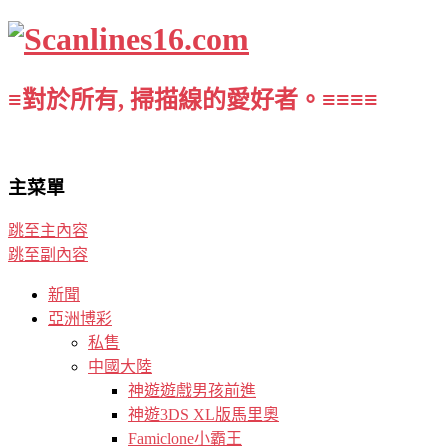
≡對於所有, 掃描線的愛好者。≡≡≡≡
主菜單
跳至主內容
跳至副內容
新聞
亞洲博彩
私售
中國大陸
神遊遊戲男孩前進
神遊3DS XL版馬里奧
Famiclone小霸王