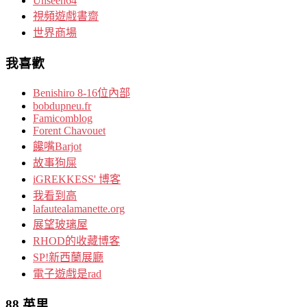
Unseen64
視頻遊戲書齋
世界商場
我喜歡
Benishiro 8-16位內部
bobdupneu.fr
Famicomblog
Forent Chavouet
饞嘴Barjot
故事狗屎
iGREKKESS' 博客
我看到高
lafautealamanette.org
展望玻璃屋
RHOD的收藏博客
SP!新西蘭展廳
電子遊戲是rad
88 英里