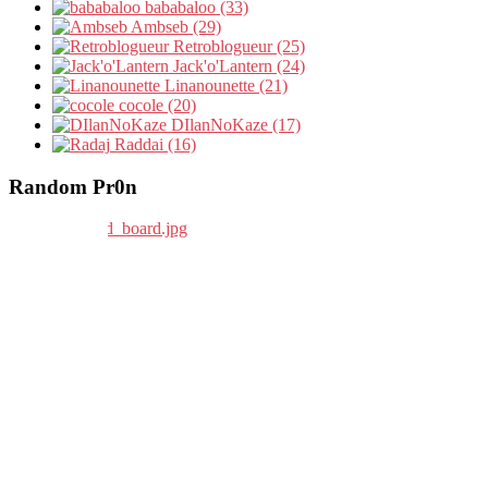
bababaloo (33)
Ambseb (29)
Retroblogueur (25)
Jack'o'Lantern (24)
Linanounette (21)
cocole (20)
DIlanNoKaze (17)
Raddai (16)
Random Pr0n