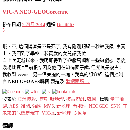
VIC-A NEO-GEOCoréenne
發布日期
2 四月 2014
通過
Dentifritz
5
哦，不, 這個博客是不是死了, 我有剛剛超過一秒鐘我餵. 事實
上，我回到了學校，我兩歲的女兒讓我忙.
自上次更新以來，我明顯得到了遊戲萬噸和一些遊戲機. 最後,
幾場比賽 “目前根”, 因為他們在知情圈子說, 但尤其是復古 !
我收到récement另一個美麗的一塊，我真的想介紹. 這個控制
台
NEO-GEO AES韓國
製造及
繼續閱讀
→
發表於
亞洲博彩
,
博客
,
新地理
,
復古遊戲
,
韓國
|
標籤
量子飛
躍
,
AES
,
韓國
,
韓國
,
MVS
,
新地理
,
新地理
,
NEOGEO
,
SNK
,
在
未來的危機是現在
,
VIC-A
,
新地理
|
5
回复
翻譯