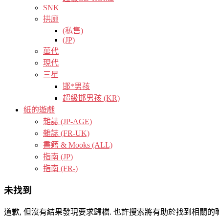
SNK
拱廊
(私售)
(JP)
萬代
現代
三星
邯*男孩
超級邯男孩 (KR)
紙的遊戲
雜誌 (JP-AGE)
雜誌 (FR-UK)
書籍 & Mooks (ALL)
指南 (JP)
指南 (FR-)
未找到
道歉, 但沒有結果發現要求歸檔. 也許搜索將有助於找到相關的職