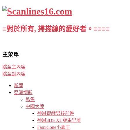
≡對於所有, 掃描線的愛好者。≡≡≡≡
主菜單
跳至主內容
跳至副內容
新聞
亞洲博彩
私售
中國大陸
神遊遊戲男孩前進
神遊3DS XL版馬里奧
Famiclone小霸王