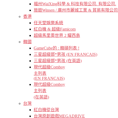
福州WaiXing科學 & 科技有限公司. 有限公司.
旅遊Winsen / 廣州市麗城工業 & 貿易有限公司
香港
任天堂娛樂系統
紅白機 & 超級Famicom
超級馬里奧世界 2 耀西島
韓國
GameCube的 : 韓碩列表 !
三星超級邯*男孩 (EN FRANCAIS)
三星超級邯*男孩 (在英語)
現代超級Comboy
主列表
(EN FRANCAIS)
現代超級Comboy
主列表
(在英語)
台灣
紅白機從台灣
台灣原創遊戲MEGADRIVE