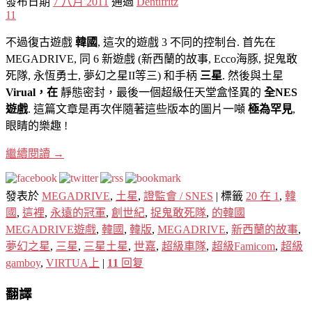
發布日期
7 八月 2011
通過
Dentifritz
11
不過復古遊戲
韓國
, 這次的遊戲 3 不同的控制台. 首先在
MEGADRIVE, 同 6 新遊戲 (新西蘭的故事, Ecco海豚, 捉鬼敢
死隊, 永恆勇士, 夢幻之星II等三) 和手柄
三星
. 然後與土星
Virual，在
靜態密封，最後一個超級任天堂盒怪異的
全NES
遊戲
. 這篇文章是再次伴隨著這些版本的圖片一噸
極為罕見
,
眼睛的樂趣 !
繼續閱讀
→
發表於
MEGADRIVE
,
土星
,
證監會 / SNES
|
標籤
20 在 1
,
韓
國
,
這裡
,
永遠的冠軍
,
創世紀
,
捉鬼敢死隊
,
的韓國
MEGADRIVE遊戲
,
韓國
,
韓版
,
MEGADRIVE
,
新西蘭的故事
,
夢幻之星
,
三星
,
三星土星
,
世嘉
,
超級車隊
,
超級Famicom
,
超級
gamboy
,
VIRTUA上
|
11
回复
翻譯