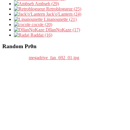
Ambseb (29)
Retroblogueur (25)
Jack'o'Lantern (24)
Linanounette (21)
cocole (20)
DIlanNoKaze (17)
Raddai (16)
Random Pr0n