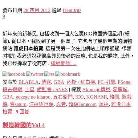
發布日期
28 四月 2012
通過
Dentifritz
9
近年來的新移民, 包括收到一個大包裹BIG韓國這個星期 (細
節), 從日本，我收到了另一個盒子. 它包含了幾個星期的購物
網站
雅虎日本拍賣
. 這是我第一次在此網站上順序通過
代理
(中間) 我必須說我很高興與後者的反應, 也是我的購物. 此外，
我已經採取了從商店 !
繼續閱讀
→
發表於
BLABLA
,
博客
,
GBA
,
內斯 / 紅白機
,
PC-引擎
,
PSone
,
復古遊戲
,
土星
,
證監會 / SNES
|
標籤
Akumajō傳說
,
惡魔城
,
GBA
,
gegege no kitarou
,
五右衛門
,
ICO
,
KONAMI
,
韓國
,
遊戲
機
,
賣saturn
,
汪達與巨像
,
忍者
,
超級Famicom
,
萬達
,
雅虎日本
拍賣
|
9
回复
製造韓國的Vol-4