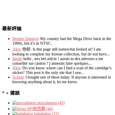
最新評論
Dennis Tamayo
:
My country had the Mega Drive back in the
1990s
,
but it’s in NTSC
.
Alex
: 你好.
Is this page still somewhat looked at
?
I am
looking to complete my korean collection
,
but do not have..
.
david
:
hello
,
tres bel article
!
aurais tu des adresses a me
conseiller sur canton
?
j aimerais faire quelques..
.
Álex
: Do you know where can I find a scan of the cartridge’s
sticker? This post is the only site that I saw...
Achoo
: I bought one of these today. If anyone is interested in
knowing anything about it, let me know.
“ + 健談
neocalimero (45)
SP!新西蘭 (44)
bababaloo (33)