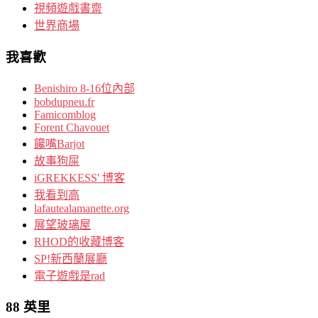
視頻遊戲書齋
世界商場
我喜歡
Benishiro 8-16位內部
bobdupneu.fr
Famicomblog
Forent Chavouet
饞嘴Barjot
故事狗屎
iGREKKESS' 博客
我看到高
lafautealamanette.org
展望玻璃屋
RHOD的收藏博客
SP!新西蘭展廳
電子遊戲是rad
88 英里