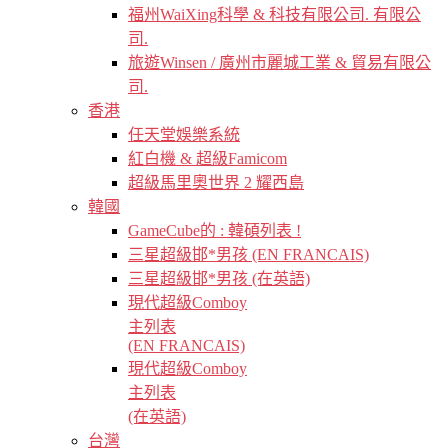
福州WaiXing科學 & 科技有限公司. 有限公
司.
旅遊Winsen / 廣州市麗城工業 & 貿易有限公
司.
香港
任天堂娛樂系統
紅白機 & 超級Famicom
超級馬里奧世界 2 耀西島
韓國
GameCube的 : 韓碩列表 !
三星超級邯*男孩 (EN FRANCAIS)
三星超級邯*男孩 (在英語)
現代超級Comboy
主列表
(EN FRANCAIS)
現代超級Comboy
主列表
(在英語)
台灣