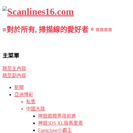
≡對於所有, 掃描線的愛好者。≡≡≡≡
主菜單
跳至主內容
跳至副內容
新聞
亞洲博彩
私售
中國大陸
神遊遊戲男孩前進
神遊3DS XL版馬里奧
Famiclone小霸王