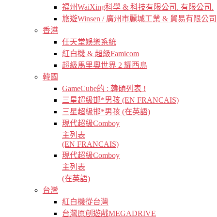
福州WaiXing科學 & 科技有限公司. 有限公司.
旅遊Winsen / 廣州市麗城工業 & 貿易有限公司
香港
任天堂娛樂系統
紅白機 & 超級Famicom
超級馬里奧世界 2 耀西島
韓國
GameCube的 : 韓碩列表 !
三星超級邯*男孩 (EN FRANCAIS)
三星超級邯*男孩 (在英語)
現代超級Comboy
主列表
(EN FRANCAIS)
現代超級Comboy
主列表
(在英語)
台灣
紅白機從台灣
台灣原創遊戲MEGADRIVE