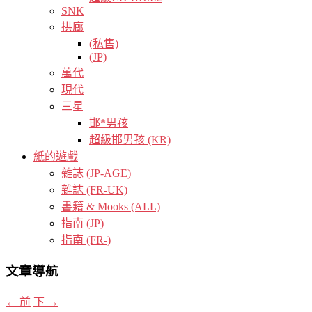
SNK
拱廊
(私售)
(JP)
萬代
現代
三星
邯*男孩
超級邯男孩 (KR)
紙的遊戲
雜誌 (JP-AGE)
雜誌 (FR-UK)
書籍 & Mooks (ALL)
指南 (JP)
指南 (FR-)
文章導航
←
前
下
→