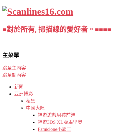
≡對於所有, 掃描線的愛好者。≡≡≡≡
主菜單
跳至主內容
跳至副內容
新聞
亞洲博彩
私售
中國大陸
神遊遊戲男孩前進
神遊3DS XL版馬里奧
Famiclone小霸王