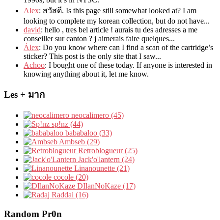
Alex
: สวัสดี.
Is this page still somewhat looked at
?
I am
looking to complete my korean collection
,
but do not have..
.
david
:
hello
,
tres bel article
!
aurais tu des adresses a me
conseiller sur canton
?
j aimerais faire quelques..
.
Álex
: Do you know where can I find a scan of the cartridge’s
sticker? This post is the only site that I saw...
Achoo
: I bought one of these today. If anyone is interested in
knowing anything about it, let me know.
Les + มาก
neocalimero (45)
sp!nz (44)
bababaloo (33)
Ambseb (29)
Retroblogueur (25)
Jack'o'lantern (24)
Linanounette (21)
cocole (20)
DIlanNoKaze (17)
Raddai (16)
Random Pr0n