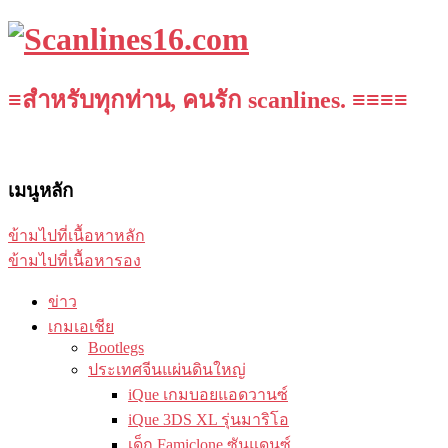
≡สำหรับทุกท่าน, คนรัก scanlines. ≡≡≡≡
เมนูหลัก
ข้ามไปที่เนื้อหาหลัก
ข้ามไปที่เนื้อหารอง
ข่าว
เกมเอเชีย
Bootlegs
ประเทศจีนแผ่นดินใหญ่
iQue เกมบอยแอดวานซ์
iQue 3DS XL รุ่นมาริโอ
เด็ก Famiclone ซันแดนซ์