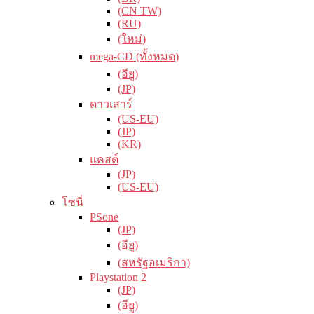
(CN TW)
(RU)
(ใหม่)
mega-CD (ทั้งหมด)
(อียู)
(JP)
ดาวเสาร์
(US-EU)
(JP)
(KR)
แคสต์
(JP)
(US-EU)
โซนี่
PSone
(JP)
(อียู)
(สหรัฐอเมริกา)
Playstation 2
(JP)
(อียู)