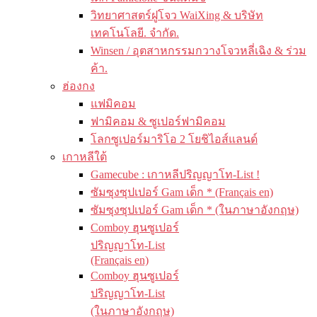
วิทยาศาสตร์ฝูโจว WaiXing & บริษัท
เทคโนโลยี. จำกัด.
Winsen / อุตสาหกรรมกวางโจวหลี่เฉิง & ร่วม
ค้า.
ฮ่องกง
แฟมิคอม
ฟามิคอม & ซูเปอร์ฟามิคอม
โลกซูเปอร์มาริโอ 2 โยชิไอส์แลนด์
เกาหลีใต้
Gamecube : เกาหลีปริญญาโท-List !
ซัมซุงซุปเปอร์ Gam เด็ก * (Français en)
ซัมซุงซุปเปอร์ Gam เด็ก * (ในภาษาอังกฤษ)
Comboy ฮุนซูเปอร์
ปริญญาโท-List
(Français en)
Comboy ฮุนซูเปอร์
ปริญญาโท-List
(ในภาษาอังกฤษ)