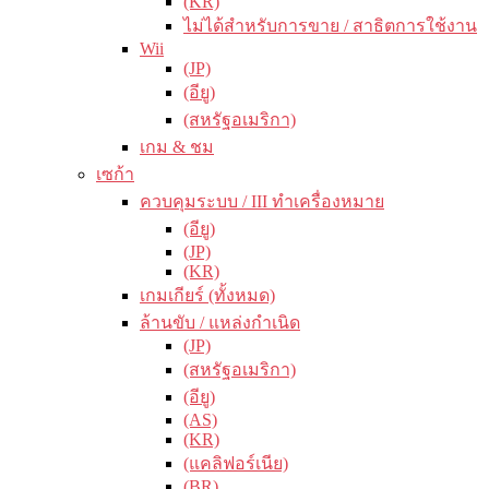
(KR)
ไม่ได้สำหรับการขาย / สาธิตการใช้งาน
Wii
(JP)
(อียู)
(สหรัฐอเมริกา)
เกม & ชม
เซก้า
ควบคุมระบบ / III ทำเครื่องหมาย
(อียู)
(JP)
(KR)
เกมเกียร์ (ทั้งหมด)
ล้านขับ / แหล่งกำเนิด
(JP)
(สหรัฐอเมริกา)
(อียู)
(AS)
(KR)
(แคลิฟอร์เนีย)
(BR)