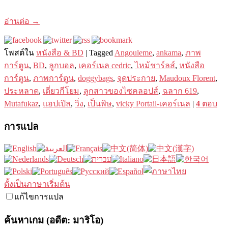
อ่านต่อ
→
โพสต์ใน
หนังสือ & BD
|
Tagged
Angouleme
,
ankama
,
ภาพ
การ์ตูน
,
BD
,
ลูกบอล
,
เคอร์เนล cedric
,
ไหม้ชาร์ลส์
,
หนังสือ
การ์ตูน
,
ภาพการ์ตูน
,
doggybags
,
จุดประกาย
,
Maudoux Florent
,
ประหลาด
,
เดี่ยวกีโยม
,
ลูกสาวของไซคลอปส์
,
ฉลาก 619
,
Mutafukaz
,
แอปเปิล
,
วิ่ง
,
เป็นพิษ
,
vicky Portail-เคอร์เนล
|
4
ตอบ
การแปล
ตั้งเป็นภาษาเริ่มต้น
แก้ไขการแปล
ค้นหาเกม (อดีต: มาริโอ)