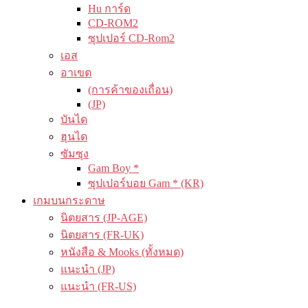
Hu การ์ด
CD-ROM2
ซุปเปอร์ CD-Rom2
เอส
อาเขต
(การค้าของเถื่อน)
(JP)
บันได
ฮุนได
ซัมซุง
Gam Boy *
ซุปเปอร์บอย Gam * (KR)
เกมบนกระดาษ
นิตยสาร (JP-AGE)
นิตยสาร (FR-UK)
หนังสือ & Mooks (ทั้งหมด)
แนะนำ (JP)
แนะนำ (FR-US)