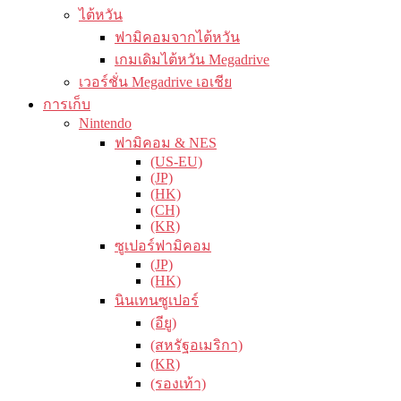
ไต้หวัน
ฟามิคอมจากไต้หวัน
เกมเดิมไต้หวัน Megadrive
เวอร์ชั่น Megadrive เอเชีย
การเก็บ
Nintendo
ฟามิคอม & NES
(US-EU)
(JP)
(HK)
(CH)
(KR)
ซูเปอร์ฟามิคอม
(JP)
(HK)
นินเทนซูเปอร์
(อียู)
(สหรัฐอเมริกา)
(KR)
(รองเท้า)