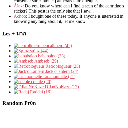
conseiller sur canton
?
j aimerais faire quelques..
.
Álex
: Do you know where can I find a scan of the cartridge’s
sticker? This post is the only site that I saw...
Achoo
: I bought one of these today. If anyone is interested in
knowing anything about it, let me know.
Les + มาก
neocalimero (45)
sp!nz (44)
bababaloo (33)
Ambseb (29)
Retroblogueur (25)
Jack'o'lantern (24)
Linanounette (21)
cocole (20)
DIlanNoKaze (17)
Raddai (16)
Random Pr0n