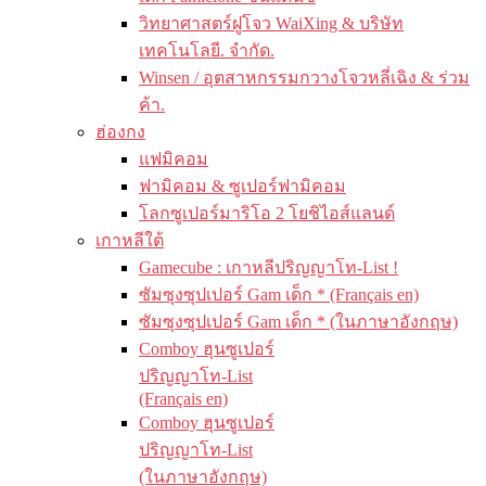
วิทยาศาสตร์ฝูโจว WaiXing & บริษัท
เทคโนโลยี. จำกัด.
Winsen / อุตสาหกรรมกวางโจวหลี่เฉิง & ร่วม
ค้า.
ฮ่องกง
แฟมิคอม
ฟามิคอม & ซูเปอร์ฟามิคอม
โลกซูเปอร์มาริโอ 2 โยชิไอส์แลนด์
เกาหลีใต้
Gamecube : เกาหลีปริญญาโท-List !
ซัมซุงซุปเปอร์ Gam เด็ก * (Français en)
ซัมซุงซุปเปอร์ Gam เด็ก * (ในภาษาอังกฤษ)
Comboy ฮุนซูเปอร์
ปริญญาโท-List
(Français en)
Comboy ฮุนซูเปอร์
ปริญญาโท-List
(ในภาษาอังกฤษ)