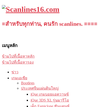
≡สำหรับทุกท่าน, คนรัก scanlines. ≡≡≡≡
เมนูหลัก
ข้ามไปที่เนื้อหาหลัก
ข้ามไปที่เนื้อหารอง
ข่าว
เกมเอเชีย
Bootlegs
ประเทศจีนแผ่นดินใหญ่
iQue เกมบอยแอดวานซ์
iQue 3DS XL รุ่นมาริโอ
เด็ก Famiclone ซันแดนซ์