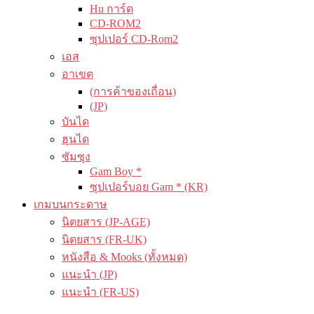
Hu การ์ด
CD-ROM2
ซุปเปอร์ CD-Rom2
เอส
อาเขต
(การค้าของเถื่อน)
(JP)
บันได
ฮุนได
ซัมซุง
Gam Boy *
ซุปเปอร์บอย Gam * (KR)
เกมบนกระดาษ
นิตยสาร (JP-AGE)
นิตยสาร (FR-UK)
หนังสือ & Mooks (ทั้งหมด)
แนะนำ (JP)
แนะนำ (FR-US)