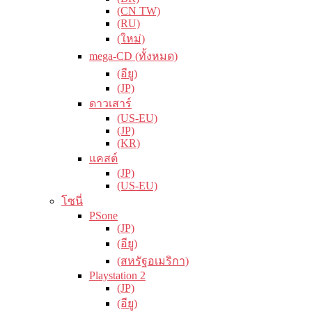
(CN TW)
(RU)
(ใหม่)
mega-CD (ทั้งหมด)
(อียู)
(JP)
ดาวเสาร์
(US-EU)
(JP)
(KR)
แคสต์
(JP)
(US-EU)
โซนี่
PSone
(JP)
(อียู)
(สหรัฐอเมริกา)
Playstation 2
(JP)
(อียู)