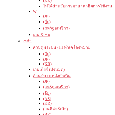
(KR)
ไม่ได้สำหรับการขาย / สาธิตการใช้งาน
Wii
(JP)
(อียู)
(สหรัฐอเมริกา)
เกม & ชม
เซก้า
ควบคุมระบบ / III ทำเครื่องหมาย
(อียู)
(JP)
(KR)
เกมเกียร์ (ทั้งหมด)
ล้านขับ / แหล่งกำเนิด
(JP)
(สหรัฐอเมริกา)
(อียู)
(AS)
(KR)
(แคลิฟอร์เนีย)
(BR)