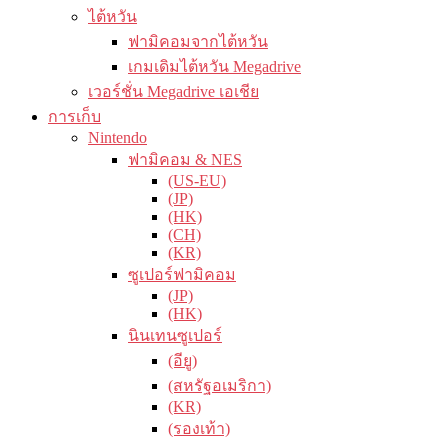
ไต้หวัน
ฟามิคอมจากไต้หวัน
เกมเดิมไต้หวัน Megadrive
เวอร์ชั่น Megadrive เอเชีย
การเก็บ
Nintendo
ฟามิคอม & NES
(US-EU)
(JP)
(HK)
(CH)
(KR)
ซูเปอร์ฟามิคอม
(JP)
(HK)
นินเทนซูเปอร์
(อียู)
(สหรัฐอเมริกา)
(KR)
(รองเท้า)