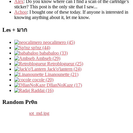
Álex
: Do you know where can I find a scan of the cartridge’s
sticker? This post is the only site that I saw...
Achoo
: I bought one of these today. If anyone is interested in
knowing anything about it, let me know.
Les + มาก
neocalimero (45)
sp!nz (44)
bababaloo (33)
Ambseb (29)
Retroblogueur (25)
Jack'o'lantern (24)
Linanounette (21)
cocole (20)
DIlanNoKaze (17)
Raddai (16)
Random Pr0n