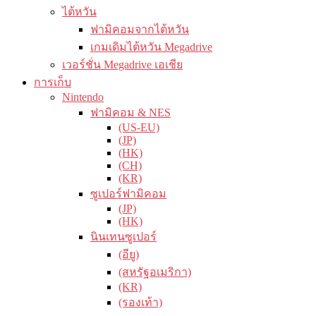
ไต้หวัน
ฟามิคอมจากไต้หวัน
เกมเดิมไต้หวัน Megadrive
เวอร์ชั่น Megadrive เอเชีย
การเก็บ
Nintendo
ฟามิคอม & NES
(US-EU)
(JP)
(HK)
(CH)
(KR)
ซูเปอร์ฟามิคอม
(JP)
(HK)
นินเทนซูเปอร์
(อียู)
(สหรัฐอเมริกา)
(KR)
(รองเท้า)