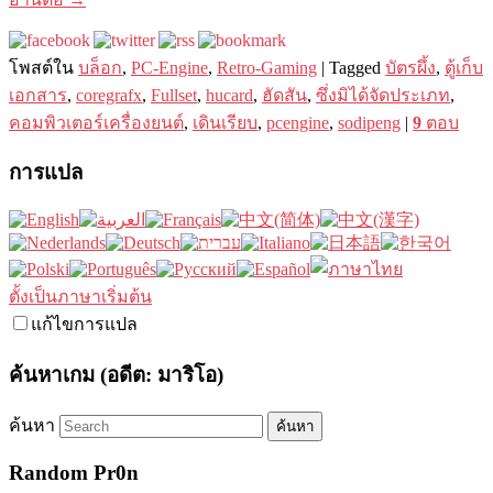
โพสต์ใน
บล็อก
,
PC-Engine
,
Retro-Gaming
|
Tagged
บัตรผึ้ง
,
ตู้เก็บ
เอกสาร
,
coregrafx
,
Fullset
,
hucard
,
ฮัดสัน
,
ซึ่งมิได้จัดประเภท
,
คอมพิวเตอร์เครื่องยนต์
,
เดินเรียบ
,
pcengine
,
sodipeng
|
9
ตอบ
การแปล
ตั้งเป็นภาษาเริ่มต้น
แก้ไขการแปล
ค้นหาเกม (อดีต: มาริโอ)
ค้นหา
Random Pr0n