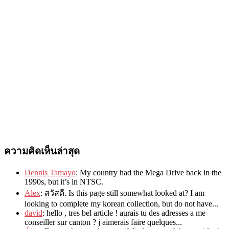
ความคิดเห็นล่าสุด
Dennis Tamayo
:
My country had the Mega Drive back in the
1990s
,
but it’s in NTSC
.
Alex
: สวัสดี.
Is this page still somewhat looked at
?
I am
looking to complete my korean collection
,
but do not have..
.
david
:
hello
,
tres bel article
!
aurais tu des adresses a me
conseiller sur canton
?
j aimerais faire quelques..
.