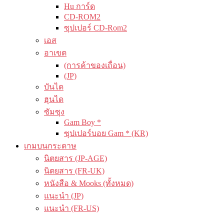
Hu การ์ด
CD-ROM2
ซุปเปอร์ CD-Rom2
เอส
อาเขต
(การค้าของเถื่อน)
(JP)
บันได
ฮุนได
ซัมซุง
Gam Boy *
ซุปเปอร์บอย Gam * (KR)
เกมบนกระดาษ
นิตยสาร (JP-AGE)
นิตยสาร (FR-UK)
หนังสือ & Mooks (ทั้งหมด)
แนะนำ (JP)
แนะนำ (FR-US)