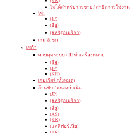
(KR)
ไม่ได้สำหรับการขาย / สาธิตการใช้งาน
Wii
(JP)
(อียู)
(สหรัฐอเมริกา)
เกม & ชม
เซก้า
ควบคุมระบบ / III ทำเครื่องหมาย
(อียู)
(JP)
(KR)
เกมเกียร์ (ทั้งหมด)
ล้านขับ / แหล่งกำเนิด
(JP)
(สหรัฐอเมริกา)
(อียู)
(AS)
(KR)
(แคลิฟอร์เนีย)
(BR)