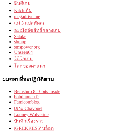
อินดีเกม
Kitch-ก้ม
megadrive.me
แม่ 3 แปลพัดลม
ละเมิดลิขสิทธิ์กลางเกม
Satake
shmup
smspower.org
Unseen64
วิดีโอเกม
โลกของศาสนา
ผมชอบที่จะปฏิบัติตาม
Benishiro 8-16bits Inside
bobdupneu.fr
Famicomblog
เจาะ Chavouet
Looney Wolverine
บันทึกเรื่องราว
iGREKKESS' บล็อก