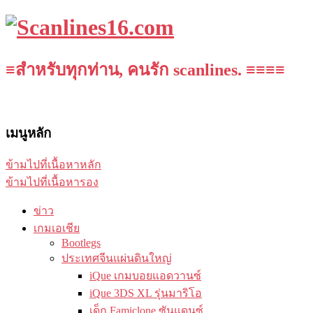
≡สำหรับทุกท่าน, คนรัก scanlines. ≡≡≡≡
เมนูหลัก
ข้ามไปที่เนื้อหาหลัก
ข้ามไปที่เนื้อหารอง
ข่าว
เกมเอเชีย
Bootlegs
ประเทศจีนแผ่นดินใหญ่
iQue เกมบอยแอดวานซ์
iQue 3DS XL รุ่นมาริโอ
เด็ก Famiclone ซันแดนซ์