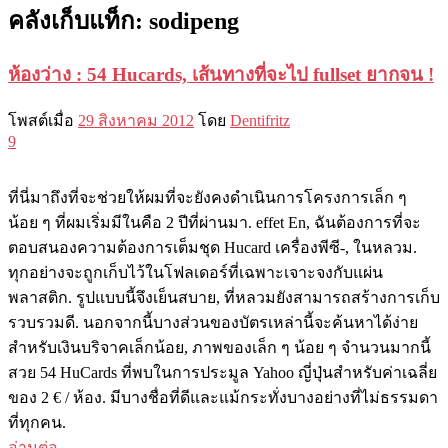
คลังเก็บแท็ก:
sodipeng
ห้องว่าง : 54 Hucards, เส้นทางที่จะไป fullset ยากจน !
โพสต์เมื่อ
29 สิงหาคม 2012
โดย
Dentifritz
9
ที่นี่มาถึงที่จะช่วยให้ผมที่จะยังคงดำเนินการโครงการเล็ก ๆ
น้อย ๆ ที่ผมเริ่มมีในคือ 2 ปีที่ผ่านมา. effet En, ฉันต้องการที่จะ
ตอบสนองความต้องการเต็มชุด Hucard เครื่องพีซี-, ในหลวม.
ทุกอย่างจะถูกเก็บไว้ในโฟลเดอร์ที่เฉพาะเจาะจงกับแผ่น
พลาสติก. รูปแบบนี้จึงเย็นสบาย, ที่หลวมยังสามารถสร้างการเก็บ
รวบรวมดี. นอกจากนี้บางส่วนของบัตรเหล่านี้จะค้นหาได้ง่าย
สำหรับเงินบริจาคเล็กน้อย, ภาพของเล็ก ๆ น้อย ๆ จำนวนมากนี้
สวย 54 HuCards ที่พบในการประมูล Yahoo ญี่ปุ่นสำหรับค่าเฉลี่ย
ของ 2 € / ห้อง. มีบางชื่อที่ดีและแม้กระทั่งบางอย่างที่ไม่ธรรมดา
ที่ทุกคน.
อ่านต่อ
→