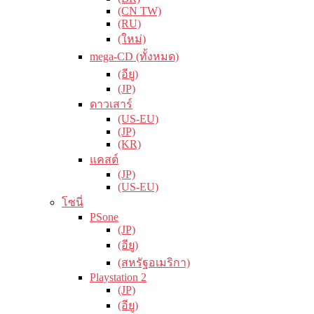
(CN TW)
(RU)
(ใหม่)
mega-CD (ทั้งหมด)
(อียู)
(JP)
ดาวเสาร์
(US-EU)
(JP)
(KR)
แคสต์
(JP)
(US-EU)
โซนี่
PSone
(JP)
(อียู)
(สหรัฐอเมริกา)
Playstation 2
(JP)
(อียู)