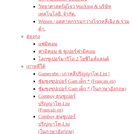
วิทยาศาสตร์ฝูโจว WaiXing & บริษัท
เทคโนโลยี. จำกัด.
Winsen / อุตสาหกรรมกวางโจวหลี่เฉิง & ร่วม
ค้า.
ฮ่องกง
แฟมิคอม
ฟามิคอม & ซูเปอร์ฟามิคอม
โลกซูเปอร์มาริโอ 2 โยชิไอส์แลนด์
เกาหลีใต้
Gamecube : เกาหลีปริญญาโท-List !
ซัมซุงซุปเปอร์ Gam เด็ก * (Français en)
ซัมซุงซุปเปอร์ Gam เด็ก * (ในภาษาอังกฤษ)
Comboy ฮุนซูเปอร์
ปริญญาโท-List
(Français en)
Comboy ฮุนซูเปอร์
ปริญญาโท-List
(ในภาษาอังกฤษ)