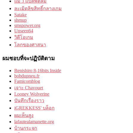
แม่ 3 แปลพัดลม
ละเมิดลิขสิทธิ์กลางเกม
Satake
shmup
smspower.org
Unseen64
วิดีโอเกม
โลกของศาสนา
ผมชอบที่จะปฏิบัติตาม
Benishiro 8-16bits Inside
bobdupneu.fr
Famicomblog
เจาะ Chavouet
Looney Wolverine
บันทึกเรื่องราว
iGREKKESS' บล็อก
ผมเห็นสูง
lafautealamanette.org
บ้านกระจก