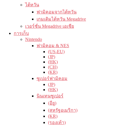
ไต้หวัน
ฟามิคอมจากไต้หวัน
เกมเดิมไต้หวัน Megadrive
เวอร์ชั่น Megadrive เอเชีย
การเก็บ
Nintendo
ฟามิคอม & NES
(US-EU)
(JP)
(HK)
(CH)
(KR)
ซูเปอร์ฟามิคอม
(JP)
(HK)
นินเทนซูเปอร์
(อียู)
(สหรัฐอเมริกา)
(KR)
(รองเท้า)