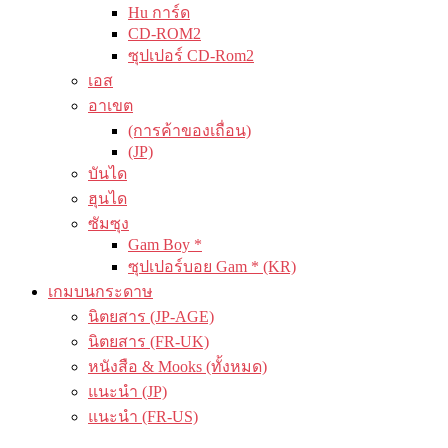
Hu การ์ด
CD-ROM2
ซุปเปอร์ CD-Rom2
เอส
อาเขต
(การค้าของเถื่อน)
(JP)
บันได
ฮุนได
ซัมซุง
Gam Boy *
ซุปเปอร์บอย Gam * (KR)
เกมบนกระดาษ
นิตยสาร (JP-AGE)
นิตยสาร (FR-UK)
หนังสือ & Mooks (ทั้งหมด)
แนะนำ (JP)
แนะนำ (FR-US)