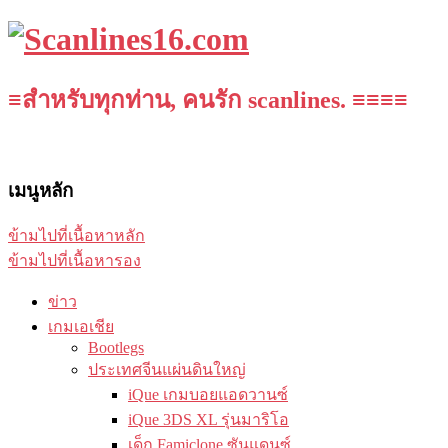
≡สำหรับทุกท่าน, คนรัก scanlines. ≡≡≡≡
เมนูหลัก
ข้ามไปที่เนื้อหาหลัก
ข้ามไปที่เนื้อหารอง
ข่าว
เกมเอเชีย
Bootlegs
ประเทศจีนแผ่นดินใหญ่
iQue เกมบอยแอดวานซ์
iQue 3DS XL รุ่นมาริโอ
เด็ก Famiclone ซันแดนซ์