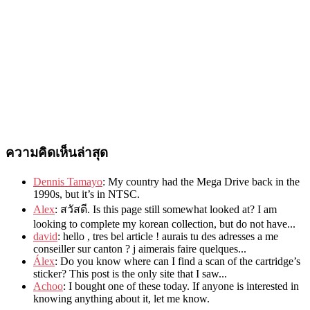
ความคิดเห็นล่าสุด
Dennis Tamayo
:
My country had the Mega Drive back in the
1990s
,
but it’s in NTSC
.
Alex
: สวัสดี.
Is this page still somewhat looked at
?
I am
looking to complete my korean collection
,
but do not have..
.
david
:
hello
,
tres bel article
!
aurais tu des adresses a me
conseiller sur canton
?
j aimerais faire quelques..
.
Álex
: Do you know where can I find a scan of the cartridge’s
sticker? This post is the only site that I saw...
Achoo
: I bought one of these today. If anyone is interested in
knowing anything about it, let me know.