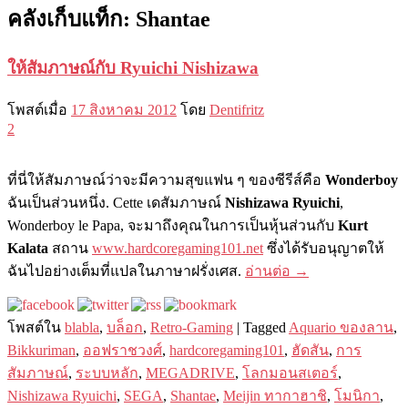
คลังเก็บแท็ก:
Shantae
ให้สัมภาษณ์กับ Ryuichi Nishizawa
โพสต์เมื่อ
17 สิงหาคม 2012
โดย
Dentifritz
2
ที่นี่ให้สัมภาษณ์ว่าจะมีความสุขแฟน ๆ ของซีรีส์คือ
Wonderboy
ฉันเป็นส่วนหนึ่ง. Cette เดสัมภาษณ์
Nishizawa Ryuichi
,
Wonderboy le Papa, จะมาถึงคุณในการเป็นหุ้นส่วนกับ
Kurt
Kalata
สถาน
www.hardcoregaming101.net
ซึ่งได้รับอนุญาตให้
ฉันไปอย่างเต็มที่แปลในภาษาฝรั่งเศส.
อ่านต่อ
→
โพสต์ใน
blabla
,
บล็อก
,
Retro-Gaming
|
Tagged
Aquario ของลาน
,
Bikkuriman
,
ออฟราชวงศ์
,
hardcoregaming101
,
ฮัดสัน
,
การ
สัมภาษณ์
,
ระบบหลัก
,
MEGADRIVE
,
โลกมอนสเตอร์
,
Nishizawa Ryuichi
,
SEGA
,
Shantae
,
Meijin ทากาฮาชิ
,
โมนิกา
,