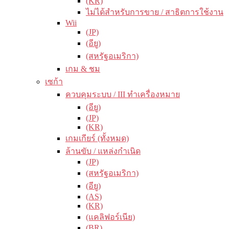
(KR)
ไม่ได้สำหรับการขาย / สาธิตการใช้งาน
Wii
(JP)
(อียู)
(สหรัฐอเมริกา)
เกม & ชม
เซก้า
ควบคุมระบบ / III ทำเครื่องหมาย
(อียู)
(JP)
(KR)
เกมเกียร์ (ทั้งหมด)
ล้านขับ / แหล่งกำเนิด
(JP)
(สหรัฐอเมริกา)
(อียู)
(AS)
(KR)
(แคลิฟอร์เนีย)
(BR)