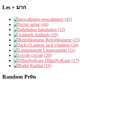
Les + มาก
neocalimero (45)
sp!nz (44)
bababaloo (33)
Ambseb (29)
Retroblogueur (25)
Jack'o'lantern (24)
Linanounette (21)
cocole (20)
DIlanNoKaze (17)
Raddai (16)
Random Pr0n