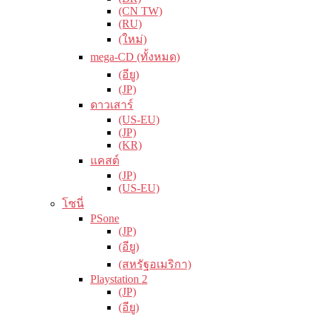
(CN TW)
(RU)
(ใหม่)
mega-CD (ทั้งหมด)
(อียู)
(JP)
ดาวเสาร์
(US-EU)
(JP)
(KR)
แคสต์
(JP)
(US-EU)
โซนี่
PSone
(JP)
(อียู)
(สหรัฐอเมริกา)
Playstation 2
(JP)
(อียู)