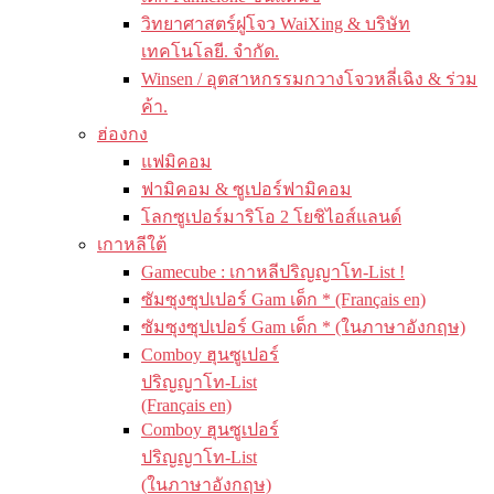
วิทยาศาสตร์ฝูโจว WaiXing & บริษัท
เทคโนโลยี. จำกัด.
Winsen / อุตสาหกรรมกวางโจวหลี่เฉิง & ร่วม
ค้า.
ฮ่องกง
แฟมิคอม
ฟามิคอม & ซูเปอร์ฟามิคอม
โลกซูเปอร์มาริโอ 2 โยชิไอส์แลนด์
เกาหลีใต้
Gamecube : เกาหลีปริญญาโท-List !
ซัมซุงซุปเปอร์ Gam เด็ก * (Français en)
ซัมซุงซุปเปอร์ Gam เด็ก * (ในภาษาอังกฤษ)
Comboy ฮุนซูเปอร์
ปริญญาโท-List
(Français en)
Comboy ฮุนซูเปอร์
ปริญญาโท-List
(ในภาษาอังกฤษ)