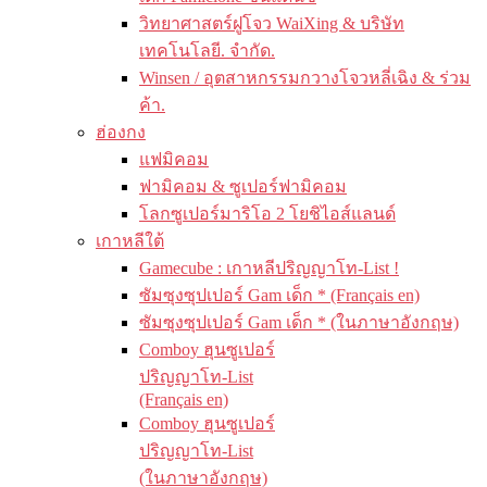
วิทยาศาสตร์ฝูโจว WaiXing & บริษัท
เทคโนโลยี. จำกัด.
Winsen / อุตสาหกรรมกวางโจวหลี่เฉิง & ร่วม
ค้า.
ฮ่องกง
แฟมิคอม
ฟามิคอม & ซูเปอร์ฟามิคอม
โลกซูเปอร์มาริโอ 2 โยชิไอส์แลนด์
เกาหลีใต้
Gamecube : เกาหลีปริญญาโท-List !
ซัมซุงซุปเปอร์ Gam เด็ก * (Français en)
ซัมซุงซุปเปอร์ Gam เด็ก * (ในภาษาอังกฤษ)
Comboy ฮุนซูเปอร์
ปริญญาโท-List
(Français en)
Comboy ฮุนซูเปอร์
ปริญญาโท-List
(ในภาษาอังกฤษ)