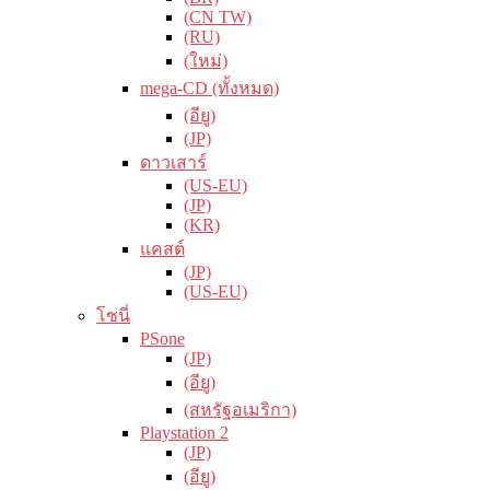
(CN TW)
(RU)
(ใหม่)
mega-CD (ทั้งหมด)
(อียู)
(JP)
ดาวเสาร์
(US-EU)
(JP)
(KR)
แคสต์
(JP)
(US-EU)
โซนี่
PSone
(JP)
(อียู)
(สหรัฐอเมริกา)
Playstation 2
(JP)
(อียู)