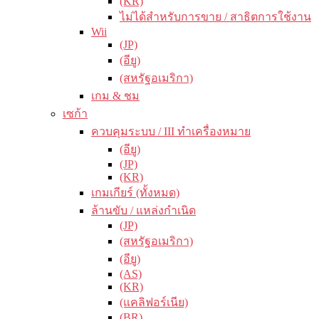
(KR)
ไม่ได้สำหรับการขาย / สาธิตการใช้งาน
Wii
(JP)
(อียู)
(สหรัฐอเมริกา)
เกม & ชม
เซก้า
ควบคุมระบบ / III ทำเครื่องหมาย
(อียู)
(JP)
(KR)
เกมเกียร์ (ทั้งหมด)
ล้านขับ / แหล่งกำเนิด
(JP)
(สหรัฐอเมริกา)
(อียู)
(AS)
(KR)
(แคลิฟอร์เนีย)
(BR)