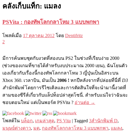
คลังเก็บแท็ก:
แมลง
PSVita : กองทัพโลกกลาโหม 3 แบบพกพา
โพสต์เมื่อ
17 ตุลาคม 2012
โดย
Dentifritz
2
มีการค้นพบชุดกับงวดที่สองบน PS2 ในช่วงที่เรียบง่าย 2000
(ช่วงของเกมที่ขายได้สำหรับงบประมาณ 2000 เยน), ฉันโยนตัว
เองเกี่ยวกับเรื่องนี้กองทัพโลกกลาโหม 3 ญี่ปุ่นเป็นอิสระบน
Xbox 360. เวลาบิน, มันเป็น
2006 !
หกปีหลังจากที่ปล่อยที่นี่ที่
D3
สำนักพิมพ์
โดยการรีไซเคิลและการตัดสินใจที่จะนำมานี้งวดที่
สามของซีรีส์เกี่ยวกับแล็ปท็อปล่าสุดโซนี่. สำหรับแน่ใจว่าฉันจะ
ชอบตอนใหม่ แต่เป็นพอร์ต PSVita ?
อ่านต่อ
→
โพสต์ใน
บล็อก
,
เกมล่าสุด
,
PS Vita
|
Tagged
3สำนักพิมพ์ D
,
มนุษย์ต่างดาว
,
มด
,
กองทัพโลกกลาโหม 3 แบบพกพา
,
แมลง
,