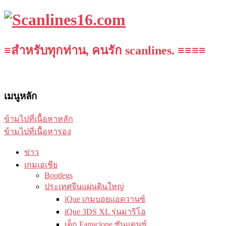
≡สำหรับทุกท่าน, คนรัก scanlines. ≡≡≡≡
เมนูหลัก
ข้ามไปที่เนื้อหาหลัก
ข้ามไปที่เนื้อหารอง
ข่าว
เกมเอเชีย
Bootlegs
ประเทศจีนแผ่นดินใหญ่
iQue เกมบอยแอดวานซ์
iQue 3DS XL รุ่นมาริโอ
เด็ก Famiclone ซันแดนซ์