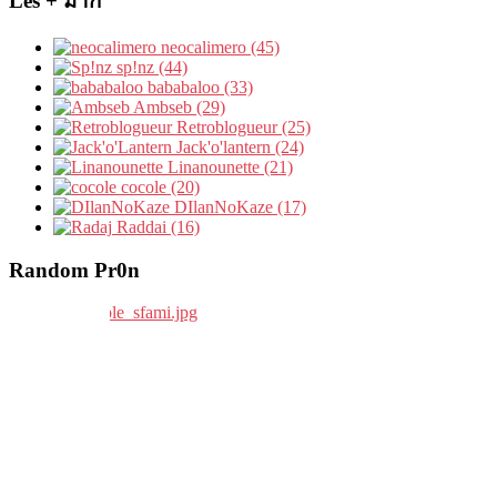
Les + มาก
neocalimero (45)
sp!nz (44)
bababaloo (33)
Ambseb (29)
Retroblogueur (25)
Jack'o'lantern (24)
Linanounette (21)
cocole (20)
DIlanNoKaze (17)
Raddai (16)
Random Pr0n