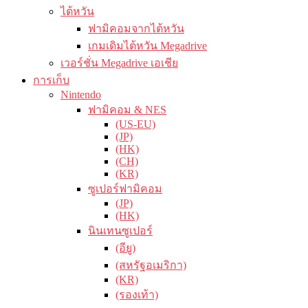
ไต้หวัน
ฟามิคอมจากไต้หวัน
เกมเดิมไต้หวัน Megadrive
เวอร์ชั่น Megadrive เอเชีย
การเก็บ
Nintendo
ฟามิคอม & NES
(US-EU)
(JP)
(HK)
(CH)
(KR)
ซูเปอร์ฟามิคอม
(JP)
(HK)
นินเทนซูเปอร์
(อียู)
(สหรัฐอเมริกา)
(KR)
(รองเท้า)