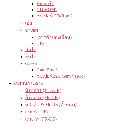
Hu การ์ด
CD-ROM2
ซุปเปอร์ CD-Rom2
เอส
อาเขต
(การค้าของเถื่อน)
(JP)
บันได
ฮุนได
ซัมซุง
Gam Boy *
ซุปเปอร์บอย Gam * (KR)
เกมบนกระดาษ
นิตยสาร (JP-AGE)
นิตยสาร (FR-UK)
หนังสือ & Mooks (ทั้งหมด)
แนะนำ (JP)
แนะนำ (FR-US)