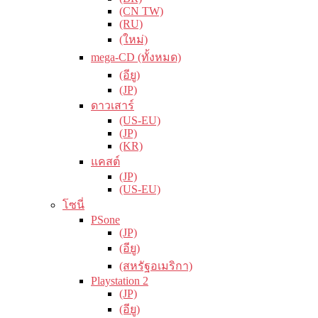
(CN TW)
(RU)
(ใหม่)
mega-CD (ทั้งหมด)
(อียู)
(JP)
ดาวเสาร์
(US-EU)
(JP)
(KR)
แคสต์
(JP)
(US-EU)
โซนี่
PSone
(JP)
(อียู)
(สหรัฐอเมริกา)
Playstation 2
(JP)
(อียู)