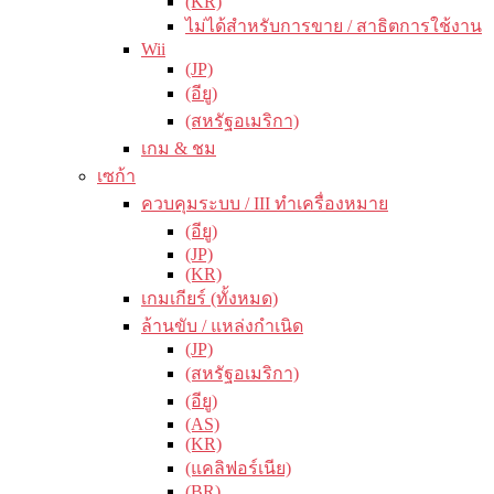
(KR)
ไม่ได้สำหรับการขาย / สาธิตการใช้งาน
Wii
(JP)
(อียู)
(สหรัฐอเมริกา)
เกม & ชม
เซก้า
ควบคุมระบบ / III ทำเครื่องหมาย
(อียู)
(JP)
(KR)
เกมเกียร์ (ทั้งหมด)
ล้านขับ / แหล่งกำเนิด
(JP)
(สหรัฐอเมริกา)
(อียู)
(AS)
(KR)
(แคลิฟอร์เนีย)
(BR)