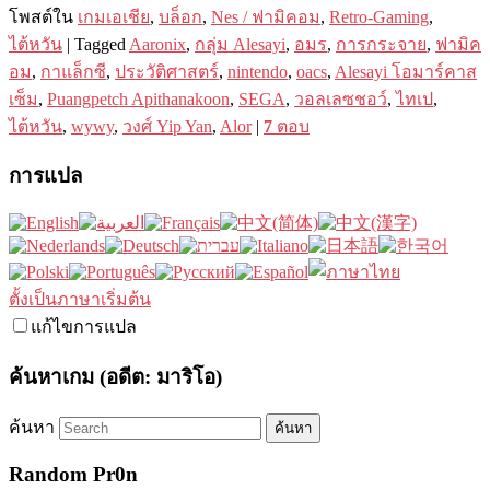
โพสต์ใน
เกมเอเชีย
,
บล็อก
,
Nes / ฟามิคอม
,
Retro-Gaming
,
ไต้หวัน
|
Tagged
Aaronix
,
กลุ่ม Alesayi
,
อมร
,
การกระจาย
,
ฟามิค
อม
,
กาแล็กซี
,
ประวัติศาสตร์
,
nintendo
,
oacs
,
Alesayi โอมาร์คาส
เซ็ม
,
Puangpetch Apithanakoon
,
SEGA
,
วอลเลซชอว์
,
ไทเป
,
ไต้หวัน
,
wywy
,
วงศ์ Yip Yan
,
Alor
|
7
ตอบ
การแปล
ตั้งเป็นภาษาเริ่มต้น
แก้ไขการแปล
ค้นหาเกม (อดีต: มาริโอ)
ค้นหา
Random Pr0n