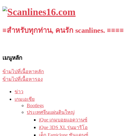
≡สำหรับทุกท่าน, คนรัก scanlines. ≡≡≡≡
เมนูหลัก
ข้ามไปที่เนื้อหาหลัก
ข้ามไปที่เนื้อหารอง
ข่าว
เกมเอเชีย
Bootlegs
ประเทศจีนแผ่นดินใหญ่
iQue เกมบอยแอดวานซ์
iQue 3DS XL รุ่นมาริโอ
เด็ก Famiclone ซันแดนซ์