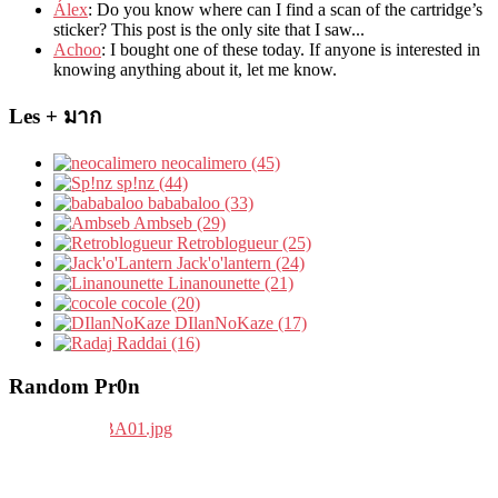
Álex
: Do you know where can I find a scan of the cartridge’s
sticker? This post is the only site that I saw...
Achoo
: I bought one of these today. If anyone is interested in
knowing anything about it, let me know.
Les + มาก
neocalimero (45)
sp!nz (44)
bababaloo (33)
Ambseb (29)
Retroblogueur (25)
Jack'o'lantern (24)
Linanounette (21)
cocole (20)
DIlanNoKaze (17)
Raddai (16)
Random Pr0n