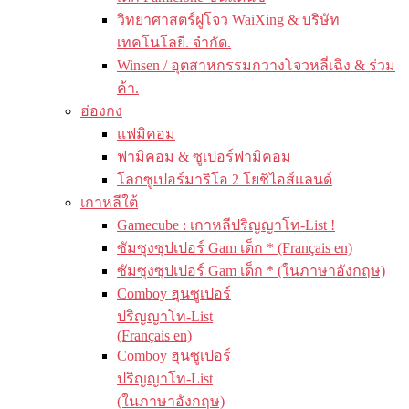
วิทยาศาสตร์ฝูโจว WaiXing & บริษัท
เทคโนโลยี. จำกัด.
Winsen / อุตสาหกรรมกวางโจวหลี่เฉิง & ร่วม
ค้า.
ฮ่องกง
แฟมิคอม
ฟามิคอม & ซูเปอร์ฟามิคอม
โลกซูเปอร์มาริโอ 2 โยชิไอส์แลนด์
เกาหลีใต้
Gamecube : เกาหลีปริญญาโท-List !
ซัมซุงซุปเปอร์ Gam เด็ก * (Français en)
ซัมซุงซุปเปอร์ Gam เด็ก * (ในภาษาอังกฤษ)
Comboy ฮุนซูเปอร์
ปริญญาโท-List
(Français en)
Comboy ฮุนซูเปอร์
ปริญญาโท-List
(ในภาษาอังกฤษ)