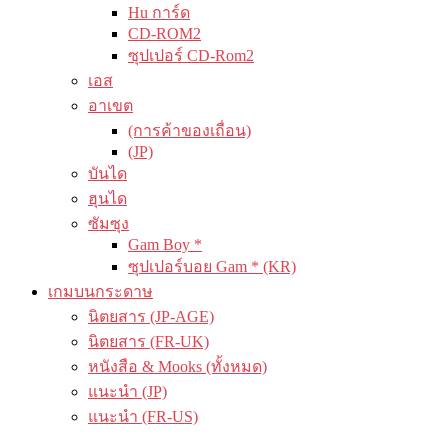
Hu การ์ด
CD-ROM2
ซุปเปอร์ CD-Rom2
เอส
อาเขต
(การค้าของเถื่อน)
(JP)
บันได
ฮุนได
ซัมซุง
Gam Boy *
ซุปเปอร์บอย Gam * (KR)
เกมบนกระดาษ
นิตยสาร (JP-AGE)
นิตยสาร (FR-UK)
หนังสือ & Mooks (ทั้งหมด)
แนะนำ (JP)
แนะนำ (FR-US)