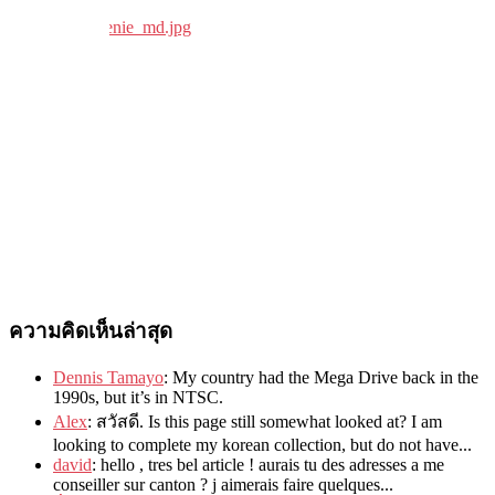
ความคิดเห็นล่าสุด
Dennis Tamayo
:
My country had the Mega Drive back in the
1990s
,
but it’s in NTSC
.
Alex
: สวัสดี.
Is this page still somewhat looked at
?
I am
looking to complete my korean collection
,
but do not have..
.
david
:
hello
,
tres bel article
!
aurais tu des adresses a me
conseiller sur canton
?
j aimerais faire quelques..
.