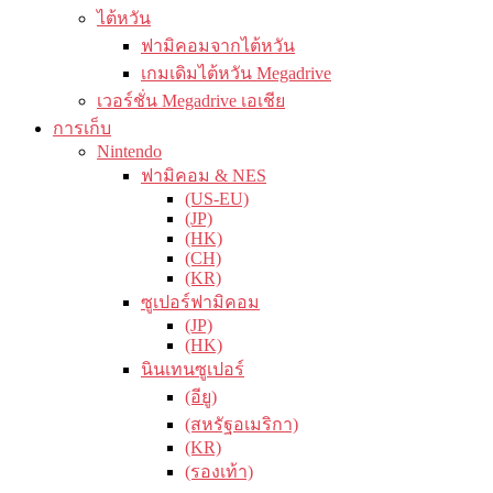
ไต้หวัน
ฟามิคอมจากไต้หวัน
เกมเดิมไต้หวัน Megadrive
เวอร์ชั่น Megadrive เอเชีย
การเก็บ
Nintendo
ฟามิคอม & NES
(US-EU)
(JP)
(HK)
(CH)
(KR)
ซูเปอร์ฟามิคอม
(JP)
(HK)
นินเทนซูเปอร์
(อียู)
(สหรัฐอเมริกา)
(KR)
(รองเท้า)