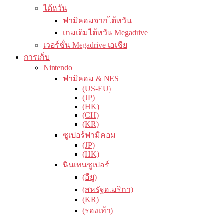
ไต้หวัน
ฟามิคอมจากไต้หวัน
เกมเดิมไต้หวัน Megadrive
เวอร์ชั่น Megadrive เอเชีย
การเก็บ
Nintendo
ฟามิคอม & NES
(US-EU)
(JP)
(HK)
(CH)
(KR)
ซูเปอร์ฟามิคอม
(JP)
(HK)
นินเทนซูเปอร์
(อียู)
(สหรัฐอเมริกา)
(KR)
(รองเท้า)