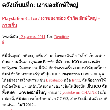
คลังเก็บแท็ก:
เงาของยักษ์ใหญ่
Playstation3 : Ico / เงาของกล่อง จำกัด ยักษ์ใหญ่ +
การเก็บ
โพสต์เมื่อ
12 ตุลาคม 2011
โดย
Dentifritz
6
ที่นี่ชิ้นสุดท้ายที่จะถูกเพิ่มเข้ามาในของฉันคือ “
เล็ก
” เก็บเฉพาะ
กับผลงานชิ้นเอก
อุเอดะ Fumito
ที่มีความ
ICO
และ
แวนด้า
จะKyozō
. ในบทความนี้ฉันได้อย่างรวดเร็วจะแสดงให้คุณนี้การ
พิมพ์ จำกัด มาสเตอร์รุ่นญี่ปุ่น
HD 3 Playstation D เท 3
(ผมพูด
ได้อย่างรวดเร็วเพราะเช่น
Bababaloo
หรือ
fr4nz
, ฉันต้องการให้
เหมืองใหม่…). แต่ฉันโดยเฉพาะอย่างยิ่งในปัจจุบัน
เก็บ ICO ฉัน
ทั้งหมด – เงาของยักษ์ใหญ่
ผ่านทาง
youtube ma CHAIN​​E
! เมื่อ
กล่องนี้, ที่มีต่อการเก็บรักษาด้วย GOW3, สำหรับเมื่อฉันมีเวลาที่
จะเล่น… ในปี 2012…