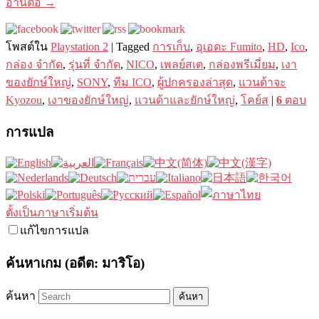
อ่านต่อ
→
โพสต์ใน
Playstation 2
|
Tagged
การเก็บ
,
อุเอดะ Fumito
,
HD
,
Ico
,
กล่อง จำกัด
,
รุ่นที่ จำกัด
,
NICO
,
เพลย์สเต
,
กล่องพรีเมี่ยม
,
เงา
ของยักษ์ใหญ่
,
SONY
,
ทีม ICO
,
ผู้ปกครองล่าสุด
,
แวนด้าจะ
Kyozou
,
เงาของยักษ์ใหญ่
,
แวนด้าและยักษ์ใหญ่
,
โคย์ส
|
6
ตอบ
การแปล
ตั้งเป็นภาษาเริ่มต้น
แก้ไขการแปล
ค้นหาเกม (อดีต: มาริโอ)
ค้นหา