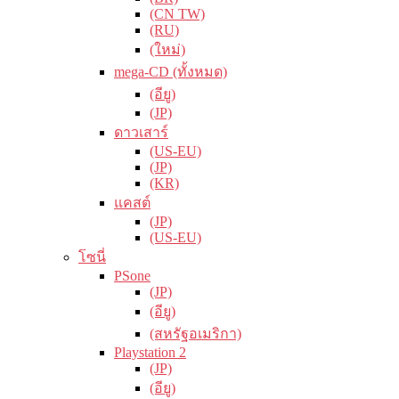
(CN TW)
(RU)
(ใหม่)
mega-CD (ทั้งหมด)
(อียู)
(JP)
ดาวเสาร์
(US-EU)
(JP)
(KR)
แคสต์
(JP)
(US-EU)
โซนี่
PSone
(JP)
(อียู)
(สหรัฐอเมริกา)
Playstation 2
(JP)
(อียู)