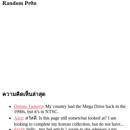
Random Pr0n
ความคิดเห็นล่าสุด
Dennis Tamayo
:
My country had the Mega Drive back in the
1990s
,
but it’s in NTSC
.
Alex
: สวัสดี.
Is this page still somewhat looked at
?
I am
looking to complete my korean collection
,
but do not have..
.
david
:
hello
,
tres bel article
!
aurais tu des adresses a me