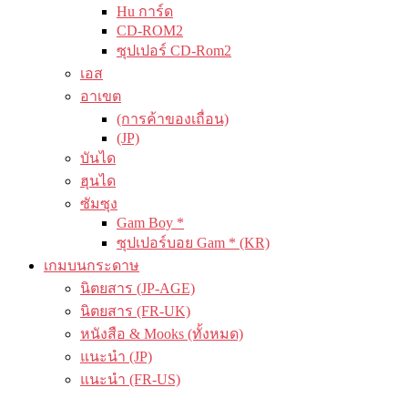
Hu การ์ด
CD-ROM2
ซุปเปอร์ CD-Rom2
เอส
อาเขต
(การค้าของเถื่อน)
(JP)
บันได
ฮุนได
ซัมซุง
Gam Boy *
ซุปเปอร์บอย Gam * (KR)
เกมบนกระดาษ
นิตยสาร (JP-AGE)
นิตยสาร (FR-UK)
หนังสือ & Mooks (ทั้งหมด)
แนะนำ (JP)
แนะนำ (FR-US)