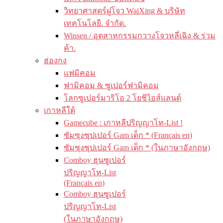
วิทยาศาสตร์ฝูโจว WaiXing & บริษัท
เทคโนโลยี. จำกัด.
Winsen / อุตสาหกรรมกวางโจวหลี่เฉิง & ร่วม
ค้า.
ฮ่องกง
แฟมิคอม
ฟามิคอม & ซูเปอร์ฟามิคอม
โลกซูเปอร์มาริโอ 2 โยชิไอส์แลนด์
เกาหลีใต้
Gamecube : เกาหลีปริญญาโท-List !
ซัมซุงซุปเปอร์ Gam เด็ก * (Français en)
ซัมซุงซุปเปอร์ Gam เด็ก * (ในภาษาอังกฤษ)
Comboy ฮุนซูเปอร์
ปริญญาโท-List
(Français en)
Comboy ฮุนซูเปอร์
ปริญญาโท-List
(ในภาษาอังกฤษ)