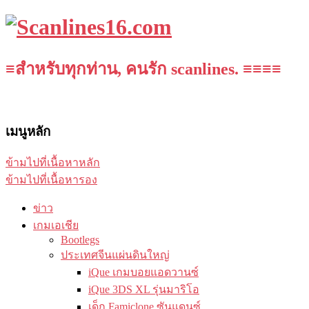
≡สำหรับทุกท่าน, คนรัก scanlines. ≡≡≡≡
เมนูหลัก
ข้ามไปที่เนื้อหาหลัก
ข้ามไปที่เนื้อหารอง
ข่าว
เกมเอเชีย
Bootlegs
ประเทศจีนแผ่นดินใหญ่
iQue เกมบอยแอดวานซ์
iQue 3DS XL รุ่นมาริโอ
เด็ก Famiclone ซันแดนซ์