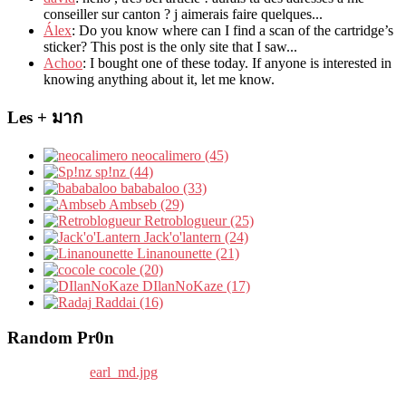
conseiller sur canton
?
j aimerais faire quelques..
.
Álex
: Do you know where can I find a scan of the cartridge’s
sticker? This post is the only site that I saw...
Achoo
: I bought one of these today. If anyone is interested in
knowing anything about it, let me know.
Les + มาก
neocalimero (45)
sp!nz (44)
bababaloo (33)
Ambseb (29)
Retroblogueur (25)
Jack'o'lantern (24)
Linanounette (21)
cocole (20)
DIlanNoKaze (17)
Raddai (16)
Random Pr0n