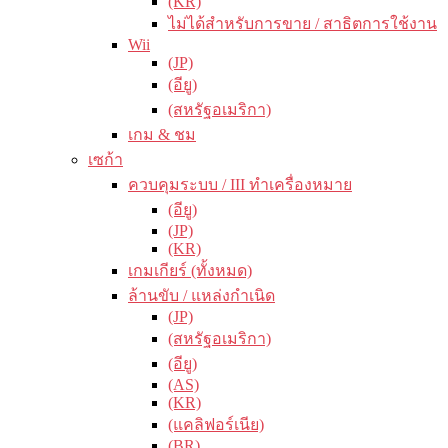
(KR)
ไม่ได้สำหรับการขาย / สาธิตการใช้งาน
Wii
(JP)
(อียู)
(สหรัฐอเมริกา)
เกม & ชม
เซก้า
ควบคุมระบบ / III ทำเครื่องหมาย
(อียู)
(JP)
(KR)
เกมเกียร์ (ทั้งหมด)
ล้านขับ / แหล่งกำเนิด
(JP)
(สหรัฐอเมริกา)
(อียู)
(AS)
(KR)
(แคลิฟอร์เนีย)
(BR)