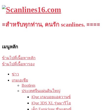
≡สำหรับทุกท่าน, คนรัก scanlines. ≡≡≡≡
เมนูหลัก
ข้ามไปที่เนื้อหาหลัก
ข้ามไปที่เนื้อหารอง
ข่าว
เกมเอเชีย
Bootlegs
ประเทศจีนแผ่นดินใหญ่
iQue เกมบอยแอดวานซ์
iQue 3DS XL รุ่นมาริโอ
เด็ก Famiclone ซันแดนซ์