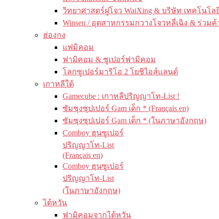
วิทยาศาสตร์ฝูโจว WaiXing & บริษัท เทคโนโลยี
Winsen / อุตสาหกรรมกวางโจวหลี่เฉิง & ร่วมค้
ฮ่องกง
แฟมิคอม
ฟามิคอม & ซูเปอร์ฟามิคอม
โลกซูเปอร์มาริโอ 2 โยชิไอส์แลนด์
เกาหลีใต้
Gamecube : เกาหลีปริญญาโท-List !
ซัมซุงซุปเปอร์ Gam เด็ก * (Français en)
ซัมซุงซุปเปอร์ Gam เด็ก * (ในภาษาอังกฤษ)
Comboy ฮุนซูเปอร์
ปริญญาโท-List
(Français en)
Comboy ฮุนซูเปอร์
ปริญญาโท-List
(ในภาษาอังกฤษ)
ไต้หวัน
ฟามิคอมจากไต้หวัน