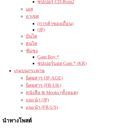
ซุปเปอร์ CD-Rom2
เอส
อาเขต
(การค้าของเถื่อน)
(JP)
บันได
ฮุนได
ซัมซุง
Gam Boy *
ซุปเปอร์บอย Gam * (KR)
เกมบนกระดาษ
นิตยสาร (JP-AGE)
นิตยสาร (FR-UK)
หนังสือ & Mooks (ทั้งหมด)
แนะนำ (JP)
แนะนำ (FR-US)
นำทางโพสต์