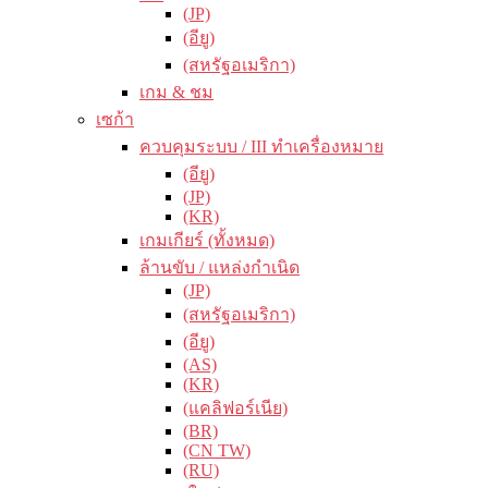
(JP)
(อียู)
(สหรัฐอเมริกา)
เกม & ชม
เซก้า
ควบคุมระบบ / III ทำเครื่องหมาย
(อียู)
(JP)
(KR)
เกมเกียร์ (ทั้งหมด)
ล้านขับ / แหล่งกำเนิด
(JP)
(สหรัฐอเมริกา)
(อียู)
(AS)
(KR)
(แคลิฟอร์เนีย)
(BR)
(CN TW)
(RU)