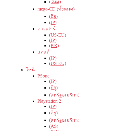
(ใหม่)
mega-CD (ทั้งหมด)
(อียู)
(JP)
ดาวเสาร์
(US-EU)
(JP)
(KR)
แคสต์
(JP)
(US-EU)
โซนี่
PSone
(JP)
(อียู)
(สหรัฐอเมริกา)
Playstation 2
(JP)
(อียู)
(สหรัฐอเมริกา)
(AS)