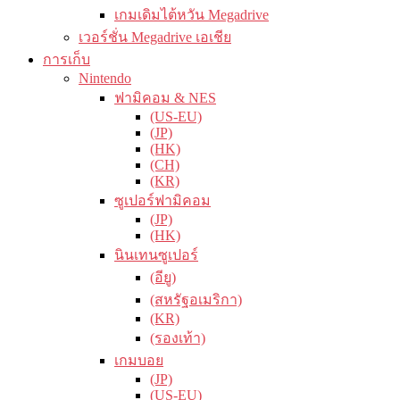
เกมเดิมไต้หวัน Megadrive
เวอร์ชั่น Megadrive เอเชีย
การเก็บ
Nintendo
ฟามิคอม & NES
(US-EU)
(JP)
(HK)
(CH)
(KR)
ซูเปอร์ฟามิคอม
(JP)
(HK)
นินเทนซูเปอร์
(อียู)
(สหรัฐอเมริกา)
(KR)
(รองเท้า)
เกมบอย
(JP)
(US-EU)