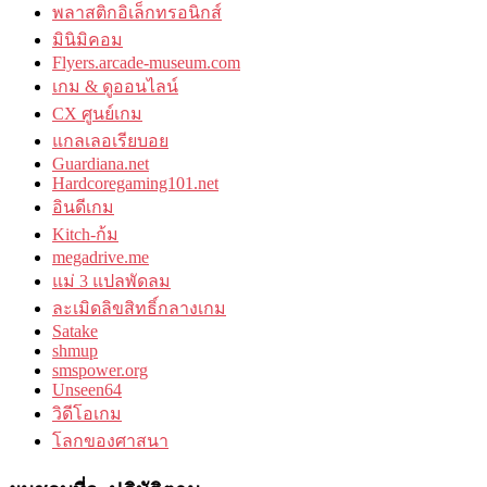
พลาสติกอิเล็กทรอนิกส์
มินิมิคอม
Flyers.arcade-museum.com
เกม & ดูออนไลน์
CX ศูนย์เกม
แกลเลอเรียบอย
Guardiana.net
Hardcoregaming101.net
อินดีเกม
Kitch-ก้ม
megadrive.me
แม่ 3 แปลพัดลม
ละเมิดลิขสิทธิ์กลางเกม
Satake
shmup
smspower.org
Unseen64
วิดีโอเกม
โลกของศาสนา