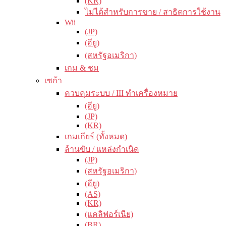
(KR)
ไม่ได้สำหรับการขาย / สาธิตการใช้งาน
Wii
(JP)
(อียู)
(สหรัฐอเมริกา)
เกม & ชม
เซก้า
ควบคุมระบบ / III ทำเครื่องหมาย
(อียู)
(JP)
(KR)
เกมเกียร์ (ทั้งหมด)
ล้านขับ / แหล่งกำเนิด
(JP)
(สหรัฐอเมริกา)
(อียู)
(AS)
(KR)
(แคลิฟอร์เนีย)
(BR)