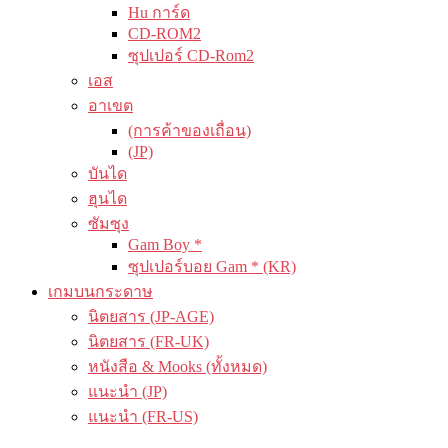
Hu การ์ด
CD-ROM2
ซุปเปอร์ CD-Rom2
เอส
อาเขต
(การค้าของเถื่อน)
(JP)
บันได
ฮุนได
ซัมซุง
Gam Boy *
ซุปเปอร์บอย Gam * (KR)
เกมบนกระดาษ
นิตยสาร (JP-AGE)
นิตยสาร (FR-UK)
หนังสือ & Mooks (ทั้งหมด)
แนะนำ (JP)
แนะนำ (FR-US)