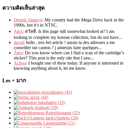
ความคิดเห็นล่าสุด
Dennis Tamayo
:
My country had the Mega Drive back in the
1990s
,
but it’s in NTSC
.
Alex
: สวัสดี.
Is this page still somewhat looked at
?
I am
looking to complete my korean collection
,
but do not have..
.
david
:
hello
,
tres bel article
!
aurais tu des adresses a me
conseiller sur canton
?
j aimerais faire quelques..
.
Álex
: Do you know where can I find a scan of the cartridge’s
sticker? This post is the only site that I saw...
Achoo
: I bought one of these today. If anyone is interested in
knowing anything about it, let me know.
Les + มาก
neocalimero (45)
sp!nz (44)
bababaloo (33)
Ambseb (29)
Retroblogueur (25)
Jack'o'lantern (24)
Linanounette (21)