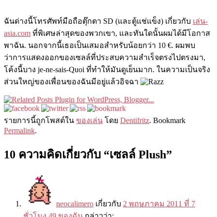
ฉันด่างนี้โทรศัพท์มือถือตุ๊กตา SD (และตู้แช่แข็ง) เกี่ยวกับ
เล่น-
asia.com
ที่พิเศษล่าสุดของพวกเขา, และทันใดนั้นผมได้มีโอกาส
พาฉัน. นอกจากนี้เธอเป็นเสมอสำหรับน้อยกว่า 10 €. ผมพบ
ว่าการแสดงออกของเซลล์ที่ประสบความสำเร็จตรงไปตรงมา,
โค้งนี้บาง je-ne-sais-Quoi ที่ทำให้มันดูเย็นมาก. ในความเป็นจริง
ส่วนใหญ่ของเพื่อนของฉันมีอยู่แล้วอิจฉา
รายการนี​​้ถูกโพสต์ใน
ของเล่น
โดย
Dentifritz
. Bookmark
Permalink
.
10 ความคิดเกี่ยวกับ “
เซลล์ Plush
”
neocalimero
เกี่ยวกับ
2 พฤษภาคม 2011 ที่ 7
ชั่วโมง 49 ของฉัน
กล่าวว่า: