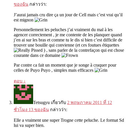
ของฉัน
กล่าวว่า:
J’aurai jamais cru dire ça un jour de Cell mais c’est vrai qu’il
est mignon
Personnellement les peluches j’ai vraiment du mal à les
agencer correctement
,
je me contente de les planquer quand
j’en ai sur les bras et comme tu le dis si bien c’est difficile de
trouver une bouille qui convienne
(
et ces foutues étiquettes
) ,
sans parler de la contrefaçon qui est chose
courante dans ce domaine
Par contre ca fait un moment que je songe à craquer pour
celles de Puyo Puyo
,
simples mais efficaces
ตอบ
↓
Tetsugyu
เกี่ยวกับ
2 พฤษภาคม 2011 ที่ 12
ชั่วโมง 13 ของฉัน
กล่าวว่า:
Elle a vraiment une super Trogne cette peluche
.
Le format Sd
lui va super bien
.