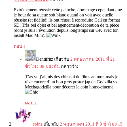
Extrêmement réussie cette peluche
,
dommage cependant que
le bout de sa queue soit blanc quand on voit avec quelle
réussite
(
et fidélité
)
ils ont réussi à reproduire Cell en format
SD
.
Très bel objet et bel agencement/décoration de ta pièce
(
dont je suis l’évolution depuis longtemps sur GK avec ton
install Mac Mini
).
ตอบ
↓
Dentifritz
เกี่ยวกับ
2 พฤษภาคม 2011 ที่ 21
ชั่วโมง 39 ของฉัน
กล่าวว่า:
T’as vu j’ai mis des chirashi de films au mur
,
mais je
rêve encore d’un bon gros poster jap de Godzilla vs
Mechagodzilla pour décorer le coin home-cinema
ตอบ
↓
sp!nz
เกี่ยวกับ
2 พฤษภาคม 2011 ที่ 9 ชั่วโมง 15