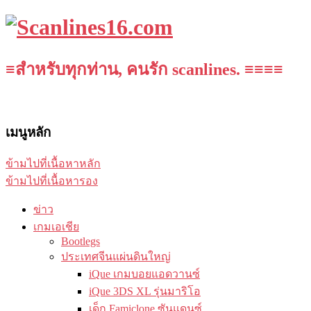
≡สำหรับทุกท่าน, คนรัก scanlines. ≡≡≡≡
เมนูหลัก
ข้ามไปที่เนื้อหาหลัก
ข้ามไปที่เนื้อหารอง
ข่าว
เกมเอเชีย
Bootlegs
ประเทศจีนแผ่นดินใหญ่
iQue เกมบอยแอดวานซ์
iQue 3DS XL รุ่นมาริโอ
เด็ก Famiclone ซันแดนซ์