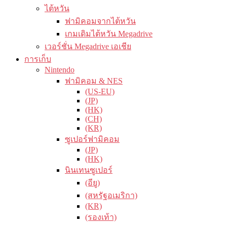
ไต้หวัน
ฟามิคอมจากไต้หวัน
เกมเดิมไต้หวัน Megadrive
เวอร์ชั่น Megadrive เอเชีย
การเก็บ
Nintendo
ฟามิคอม & NES
(US-EU)
(JP)
(HK)
(CH)
(KR)
ซูเปอร์ฟามิคอม
(JP)
(HK)
นินเทนซูเปอร์
(อียู)
(สหรัฐอเมริกา)
(KR)
(รองเท้า)