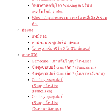
วิทยาศาสตร์ฝูโจว WaiXing & บริษัท
เทคโนโลยี. จำกัด.
Winsen / อุตสาหกรรมกวางโจวหลี่เฉิง & ร่วม
ค้า.
ฮ่องกง
แฟมิคอม
ฟามิคอม & ซูเปอร์ฟามิคอม
โลกซูเปอร์มาริโอ 2 โยชิไอส์แลนด์
เกาหลีใต้
Gamecube : เกาหลีปริญญาโท-List !
ซัมซุงซุปเปอร์ Gam เด็ก * (Français en)
ซัมซุงซุปเปอร์ Gam เด็ก * (ในภาษาอังกฤษ)
Comboy ฮุนซูเปอร์
ปริญญาโท-List
(Français en)
Comboy ฮุนซูเปอร์
ปริญญาโท-List
(ในภาษาอังกฤษ)