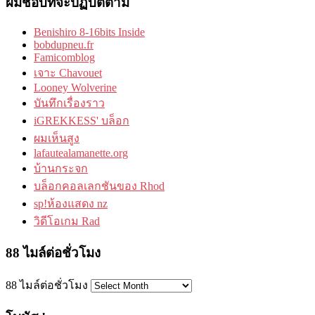
ผมชอบที่จะปฏิบัติตาม
Benishiro 8-16bits Inside
bobdupneu.fr
Famicomblog
เจาะ Chavouet
Looney Wolverine
บันทึกเรื่องราว
iGREKKESS' บล็อก
ผมเห็นสูง
lafautealamanette.org
บ้านกระจก
บล็อกคอลเลกชันของ Rhod
sp!ห้องแสดง nz
วิดีโอเกม Rad
88 ไมล์ต่อชั่วโมง
88 ไมล์ต่อชั่วโมง