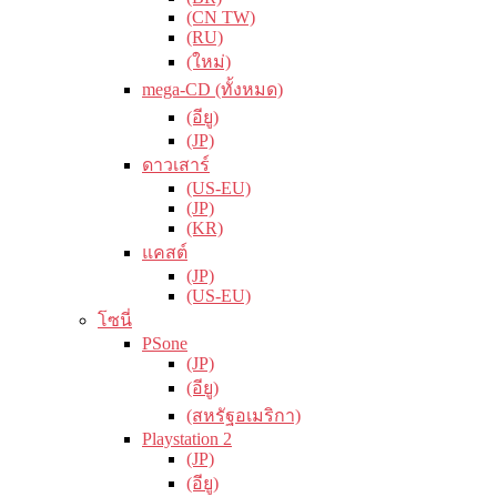
(CN TW)
(RU)
(ใหม่)
mega-CD (ทั้งหมด)
(อียู)
(JP)
ดาวเสาร์
(US-EU)
(JP)
(KR)
แคสต์
(JP)
(US-EU)
โซนี่
PSone
(JP)
(อียู)
(สหรัฐอเมริกา)
Playstation 2
(JP)
(อียู)