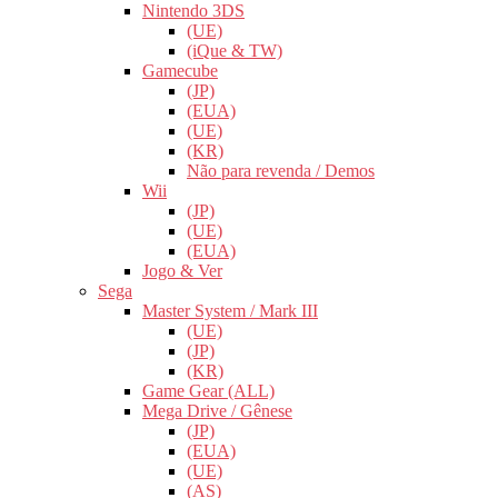
Nintendo 3DS
(UE)
(iQue & TW)
Gamecube
(JP)
(EUA)
(UE)
(KR)
Não para revenda / Demos
Wii
(JP)
(UE)
(EUA)
Jogo & Ver
Sega
Master System / Mark III
(UE)
(JP)
(KR)
Game Gear (ALL)
Mega Drive / Gênese
(JP)
(EUA)
(UE)
(AS)