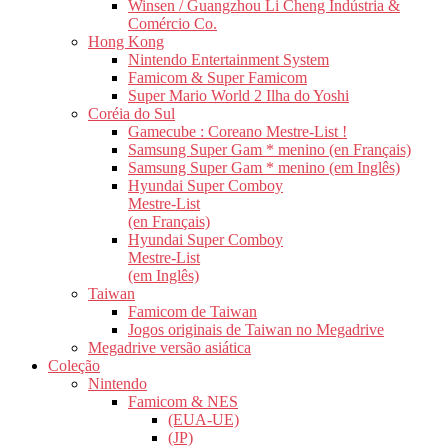
Winsen / Guangzhou Li Cheng Indústria &
Comércio Co.
Hong Kong
Nintendo Entertainment System
Famicom & Super Famicom
Super Mario World 2 Ilha do Yoshi
Coréia do Sul
Gamecube : Coreano Mestre-List !
Samsung Super Gam * menino (en Français)
Samsung Super Gam * menino (em Inglês)
Hyundai Super Comboy
Mestre-List
(en Français)
Hyundai Super Comboy
Mestre-List
(em Inglês)
Taiwan
Famicom de Taiwan
Jogos originais de Taiwan no Megadrive
Megadrive versão asiática
Coleção
Nintendo
Famicom & NES
(EUA-UE)
(JP)