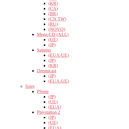
(KR)
(CA)
(BR)
(CN TW)
(RU)
(NOVO)
Mega-CD (ALL)
(UE)
(JP)
Saturno
(EUA-UE)
(JP)
(KR)
Dreamcast
(JP)
(EUA-UE)
Sony
PSone
(JP)
(UE)
(EUA)
Playstation 2
(JP)
(UE)
(EUA)