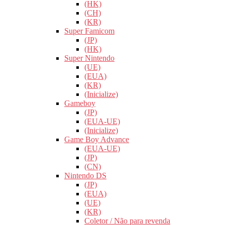
(HK)
(CH)
(KR)
Super Famicom
(JP)
(HK)
Super Nintendo
(UE)
(EUA)
(KR)
(Inicialize)
Gameboy
(JP)
(EUA-UE)
(Inicialize)
Game Boy Advance
(EUA-UE)
(JP)
(CN)
Nintendo DS
(JP)
(EUA)
(UE)
(KR)
Coletor / Não para revenda