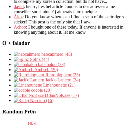
to complete my korean collection, but do not have...
david
: hello , tres bel article ! aurais tu des adresses a me
conseiller sur canton ? j aimerais faire quelques...
Álex
: Do you know where can I find a scan of the cartridge’s
sticker? This post is the only site that I saw...
Achoo
: I bought one of these today. If anyone is interested in
knowing anything about it, let me know.
O + falador
neocalimero (45)
Sp!nz (44)
bababaloo (33)
Ambseb (29)
Retroblogueur (25)
Jack'o'Lantern (24)
Linanounette (21)
cocole (20)
DIlanNoKaze (17)
Nascido (16)
Random Pr0n