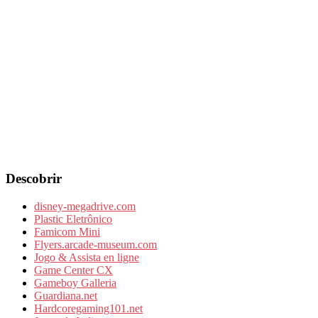
Descobrir
disney-megadrive.com
Plastic Eletrônico
Famicom Mini
Flyers.arcade-museum.com
Jogo & Assista en ligne
Game Center CX
Gameboy Galleria
Guardiana.net
Hardcoregaming101.net