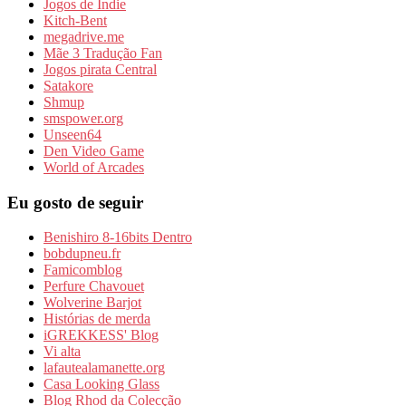
Jogos de Indie
Kitch-Bent
megadrive.me
Mãe 3 Tradução Fan
Jogos pirata Central
Satakore
Shmup
smspower.org
Unseen64
Den Video Game
World of Arcades
Eu gosto de seguir
Benishiro 8-16bits Dentro
bobdupneu.fr
Famicomblog
Perfure Chavouet
Wolverine Barjot
Histórias de merda
iGREKKESS' Blog
Vi alta
lafautealamanette.org
Casa Looking Glass
Blog Rhod da Colecção