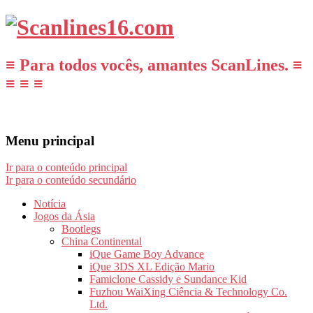
≡ Para todos vocês, amantes ScanLines. ≡
≡ ≡ ≡
Menu principal
Ir para o conteúdo principal
Ir para o conteúdo secundário
Notícia
Jogos da Ásia
Bootlegs
China Continental
iQue Game Boy Advance
iQue 3DS XL Edição Mario
Famiclone Cassidy e Sundance Kid
Fuzhou WaiXing Ciência & Technology Co.
Ltd.