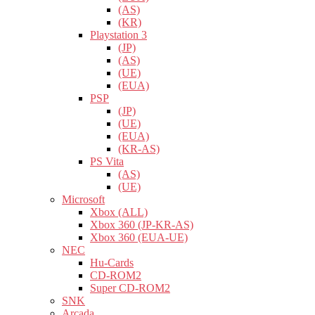
(AS)
(KR)
Playstation 3
(JP)
(AS)
(UE)
(EUA)
PSP
(JP)
(UE)
(EUA)
(KR-AS)
PS Vita
(AS)
(UE)
Microsoft
Xbox (ALL)
Xbox 360 (JP-KR-AS)
Xbox 360 (EUA-UE)
NEC
Hu-Cards
CD-ROM2
Super CD-ROM2
SNK
Arcada