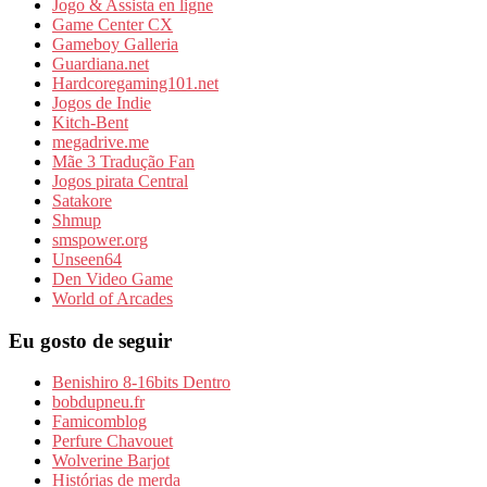
Jogo & Assista en ligne
Game Center CX
Gameboy Galleria
Guardiana.net
Hardcoregaming101.net
Jogos de Indie
Kitch-Bent
megadrive.me
Mãe 3 Tradução Fan
Jogos pirata Central
Satakore
Shmup
smspower.org
Unseen64
Den Video Game
World of Arcades
Eu gosto de seguir
Benishiro 8-16bits Dentro
bobdupneu.fr
Famicomblog
Perfure Chavouet
Wolverine Barjot
Histórias de merda