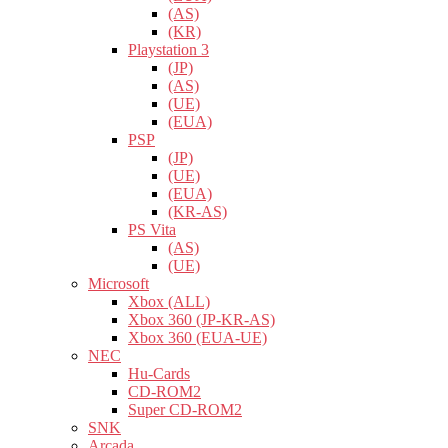
(AS)
(KR)
Playstation 3
(JP)
(AS)
(UE)
(EUA)
PSP
(JP)
(UE)
(EUA)
(KR-AS)
PS Vita
(AS)
(UE)
Microsoft
Xbox (ALL)
Xbox 360 (JP-KR-AS)
Xbox 360 (EUA-UE)
NEC
Hu-Cards
CD-ROM2
Super CD-ROM2
SNK
Arcada