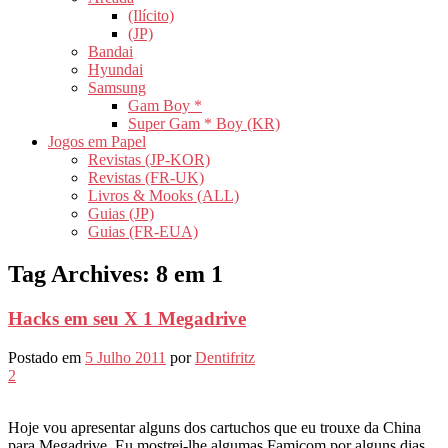
(Ilícito)
(JP)
Bandai
Hyundai
Samsung
Gam Boy *
Super Gam * Boy (KR)
Jogos em Papel
Revistas (JP-KOR)
Revistas (FR-UK)
Livros & Mooks (ALL)
Guias (JP)
Guias (FR-EUA)
Tag Archives:
8 em 1
Hacks em seu X 1 Megadrive
Postado em
5 Julho 2011
por
Dentifritz
2
Hoje vou apresentar alguns dos cartuchos que eu trouxe da China
para Megadrive. Eu mostrei-lhe algumas Famicom por alguns dias