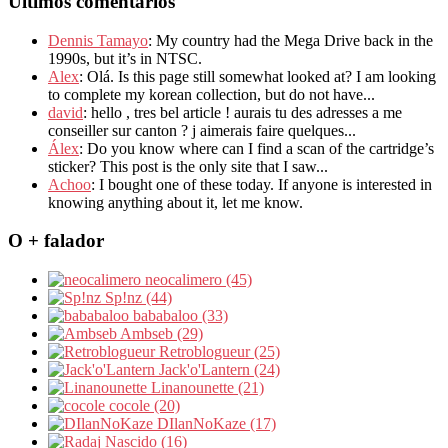
Últimos comentários
Dennis Tamayo
: My country had the Mega Drive back in the
1990s, but it’s in NTSC.
Alex
: Olá. Is this page still somewhat looked at? I am looking
to complete my korean collection, but do not have...
david
: hello , tres bel article ! aurais tu des adresses a me
conseiller sur canton ? j aimerais faire quelques...
Álex
: Do you know where can I find a scan of the cartridge’s
sticker? This post is the only site that I saw...
Achoo
: I bought one of these today. If anyone is interested in
knowing anything about it, let me know.
O + falador
neocalimero (45)
Sp!nz (44)
bababaloo (33)
Ambseb (29)
Retroblogueur (25)
Jack'o'Lantern (24)
Linanounette (21)
cocole (20)
DIlanNoKaze (17)
Nascido (16)