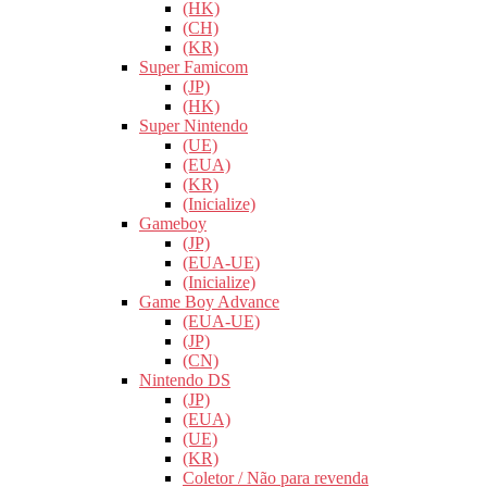
(HK)
(CH)
(KR)
Super Famicom
(JP)
(HK)
Super Nintendo
(UE)
(EUA)
(KR)
(Inicialize)
Gameboy
(JP)
(EUA-UE)
(Inicialize)
Game Boy Advance
(EUA-UE)
(JP)
(CN)
Nintendo DS
(JP)
(EUA)
(UE)
(KR)
Coletor / Não para revenda