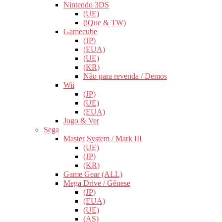
Nintendo 3DS
(UE)
(iQue & TW)
Gamecube
(JP)
(EUA)
(UE)
(KR)
Não para revenda / Demos
Wii
(JP)
(UE)
(EUA)
Jogo & Ver
Sega
Master System / Mark III
(UE)
(JP)
(KR)
Game Gear (ALL)
Mega Drive / Gênese
(JP)
(EUA)
(UE)
(AS)