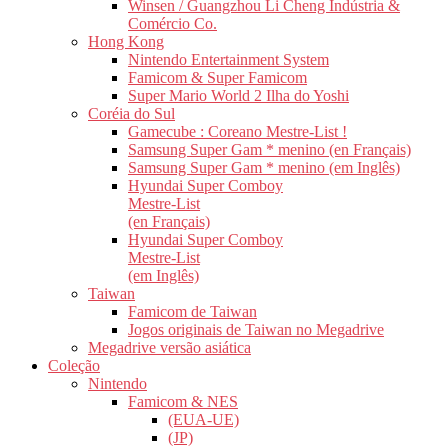
Winsen / Guangzhou Li Cheng Indústria &
Comércio Co.
Hong Kong
Nintendo Entertainment System
Famicom & Super Famicom
Super Mario World 2 Ilha do Yoshi
Coréia do Sul
Gamecube : Coreano Mestre-List !
Samsung Super Gam * menino (en Français)
Samsung Super Gam * menino (em Inglês)
Hyundai Super Comboy
Mestre-List
(en Français)
Hyundai Super Comboy
Mestre-List
(em Inglês)
Taiwan
Famicom de Taiwan
Jogos originais de Taiwan no Megadrive
Megadrive versão asiática
Coleção
Nintendo
Famicom & NES
(EUA-UE)
(JP)