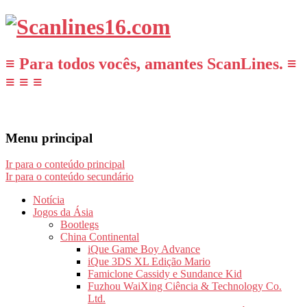
≡ Para todos vocês, amantes ScanLines. ≡
≡ ≡ ≡
Menu principal
Ir para o conteúdo principal
Ir para o conteúdo secundário
Notícia
Jogos da Ásia
Bootlegs
China Continental
iQue Game Boy Advance
iQue 3DS XL Edição Mario
Famiclone Cassidy e Sundance Kid
Fuzhou WaiXing Ciência & Technology Co.
Ltd.