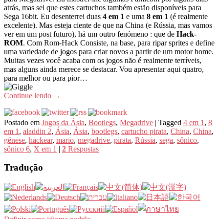
atrás, mas sei que estes cartuchos também estão disponíveis para
Sega 16bit. Eu desenterrei duas
4 em 1
e uma
8 em 1
(é realmente
excelente). Mas esteja ciente de que na China (e Rússia, mas vamos
ver em um post futuro), há um outro fenómeno : que de
Hack-
ROM
. Com Rom-Hack Consiste, na base, para ripar sprites e define
uma variedade de jogos para criar novos a partir de um motor home.
Muitas vezes você acaba com os jogos não é realmente terríveis,
mas alguns ainda merece se destacar. Vou apresentar aqui quatro,
para melhor ou para pior…
Continue lendo
→
Postado em
Jogos da Ásia
,
Bootlegs
,
Megadrive
|
Tagged
4 em 1
,
8
em 1
,
aladdin 2
,
Ásia
,
Ásia
,
bootlegs
,
cartucho pirata
,
China
,
China
,
gênese
,
hackear
,
mario
,
megadrive
,
pirata
,
Rússia
,
sega
,
sônico
,
sônico 6
,
X em 1
|
2
Respostas
Tradução