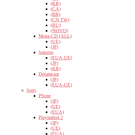
(KR)
(CA)
(BR)
(CN TW)
(RU)
(NOVO)
Mega-CD (ALL)
(UE)
(JP)
Saturno
(EUA-UE)
(JP)
(KR)
Dreamcast
(JP)
(EUA-UE)
Sony
PSone
(JP)
(UE)
(EUA)
Playstation 2
(JP)
(UE)
(EUA)