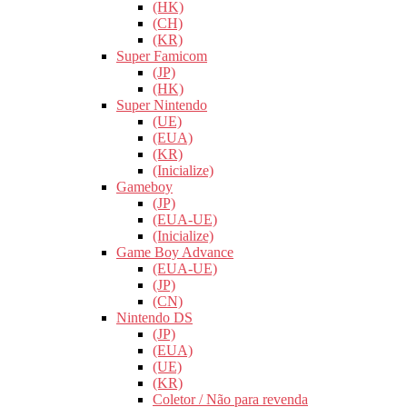
(HK)
(CH)
(KR)
Super Famicom
(JP)
(HK)
Super Nintendo
(UE)
(EUA)
(KR)
(Inicialize)
Gameboy
(JP)
(EUA-UE)
(Inicialize)
Game Boy Advance
(EUA-UE)
(JP)
(CN)
Nintendo DS
(JP)
(EUA)
(UE)
(KR)
Coletor / Não para revenda