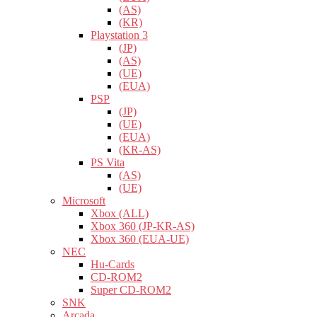
(AS)
(KR)
Playstation 3
(JP)
(AS)
(UE)
(EUA)
PSP
(JP)
(UE)
(EUA)
(KR-AS)
PS Vita
(AS)
(UE)
Microsoft
Xbox (ALL)
Xbox 360 (JP-KR-AS)
Xbox 360 (EUA-UE)
NEC
Hu-Cards
CD-ROM2
Super CD-ROM2
SNK
Arcada