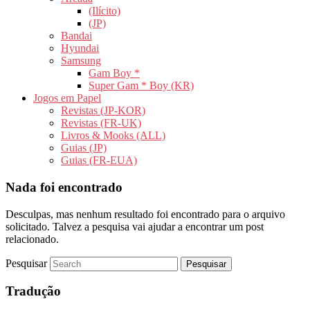
(Ilícito)
(JP)
Bandai
Hyundai
Samsung
Gam Boy *
Super Gam * Boy (KR)
Jogos em Papel
Revistas (JP-KOR)
Revistas (FR-UK)
Livros & Mooks (ALL)
Guias (JP)
Guias (FR-EUA)
Nada foi encontrado
Desculpas, mas nenhum resultado foi encontrado para o arquivo
solicitado. Talvez a pesquisa vai ajudar a encontrar um post
relacionado.
Pesquisar
Tradução