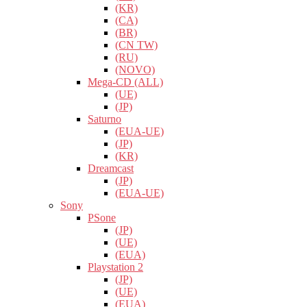
(KR)
(CA)
(BR)
(CN TW)
(RU)
(NOVO)
Mega-CD (ALL)
(UE)
(JP)
Saturno
(EUA-UE)
(JP)
(KR)
Dreamcast
(JP)
(EUA-UE)
Sony
PSone
(JP)
(UE)
(EUA)
Playstation 2
(JP)
(UE)
(EUA)