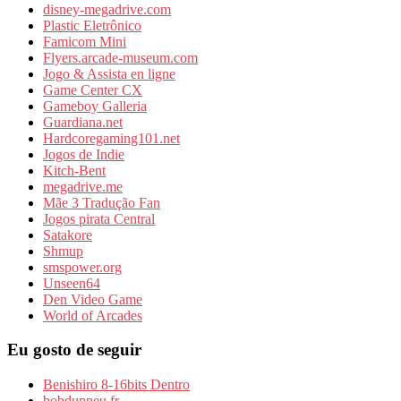
disney-megadrive.com
Plastic Eletrônico
Famicom Mini
Flyers.arcade-museum.com
Jogo & Assista en ligne
Game Center CX
Gameboy Galleria
Guardiana.net
Hardcoregaming101.net
Jogos de Indie
Kitch-Bent
megadrive.me
Mãe 3 Tradução Fan
Jogos pirata Central
Satakore
Shmup
smspower.org
Unseen64
Den Video Game
World of Arcades
Eu gosto de seguir
Benishiro 8-16bits Dentro
bobdupneu.fr