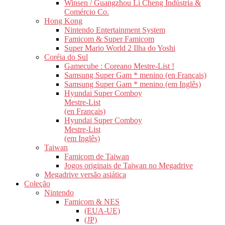
Winsen / Guangzhou Li Cheng Indústria &
Comércio Co.
Hong Kong
Nintendo Entertainment System
Famicom & Super Famicom
Super Mario World 2 Ilha do Yoshi
Coréia do Sul
Gamecube : Coreano Mestre-List !
Samsung Super Gam * menino (en Français)
Samsung Super Gam * menino (em Inglês)
Hyundai Super Comboy
Mestre-List
(en Français)
Hyundai Super Comboy
Mestre-List
(em Inglês)
Taiwan
Famicom de Taiwan
Jogos originais de Taiwan no Megadrive
Megadrive versão asiática
Coleção
Nintendo
Famicom & NES
(EUA-UE)
(JP)