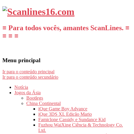
≡ Para todos vocês, amantes ScanLines. ≡
≡ ≡ ≡
Menu principal
Ir para o conteúdo principal
Ir para o conteúdo secundário
Notícia
Jogos da Ásia
Bootlegs
China Continental
iQue Game Boy Advance
iQue 3DS XL Edição Mario
Famiclone Cassidy e Sundance Kid
Fuzhou WaiXing Ciência & Technology Co.
Ltd.