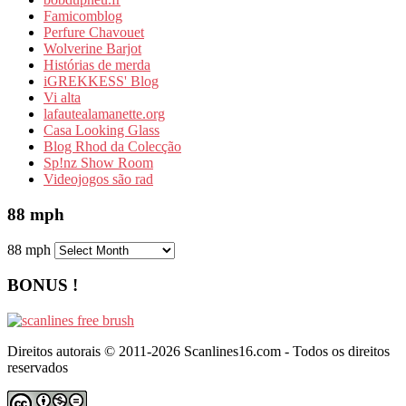
Famicomblog
Perfure Chavouet
Wolverine Barjot
Histórias de merda
iGREKKESS' Blog
Vi alta
lafautealamanette.org
Casa Looking Glass
Blog Rhod da Colecção
Sp!nz Show Room
Videojogos são rad
88 mph
88 mph
BONUS !
Direitos autorais © 2011-2026 Scanlines16.com - Todos os direitos
reservados