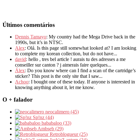
Últimos comentários
Dennis Tamayo
: My country had the Mega Drive back in the
1990s, but it’s in NTSC.
Alex
: Olá. Is this page still somewhat looked at? I am looking
to complete my korean collection, but do not have...
david
: hello , tres bel article ! aurais tu des adresses a me
conseiller sur canton ? j aimerais faire quelques...
Álex
: Do you know where can I find a scan of the cartridge’s
sticker? This post is the only site that I saw...
Achoo
: I bought one of these today. If anyone is interested in
knowing anything about it, let me know.
O + falador
neocalimero (45)
Sp!nz (44)
bababaloo (33)
Ambseb (29)
Retroblogueur (25)
Jack'o'Lantern (24)