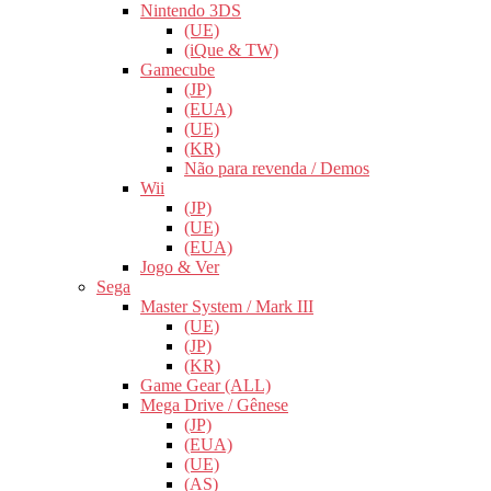
Nintendo 3DS
(UE)
(iQue & TW)
Gamecube
(JP)
(EUA)
(UE)
(KR)
Não para revenda / Demos
Wii
(JP)
(UE)
(EUA)
Jogo & Ver
Sega
Master System / Mark III
(UE)
(JP)
(KR)
Game Gear (ALL)
Mega Drive / Gênese
(JP)
(EUA)
(UE)
(AS)