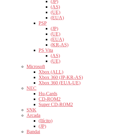
(JP)
(AS)
(UE)
(EUA)
PSP
(JP)
(UE)
(EUA)
(KR-AS)
PS Vita
(AS)
(UE)
Microsoft
Xbox (ALL)
Xbox 360 (JP-KR-AS)
Xbox 360 (EUA-UE)
NEC
Hu-Cards
CD-ROM2
Super CD-ROM2
SNK
Arcada
(Ilícito)
(JP)
Bandai