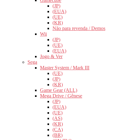
Gamecube
(JP)
(EUA)
(UE)
(KR)
Não para revenda / Demos
Wii
(JP)
(UE)
(EUA)
Jogo & Ver
Sega
Master System / Mark III
(UE)
(JP)
(KR)
Game Gear (ALL)
Mega Drive / Gênese
(JP)
(EUA)
(UE)
(AS)
(KR)
(CA)
(BR)