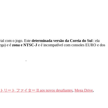
 tal com o jogo. Este
determinada versão da Coreia do Sul
: ela
ega) e é
zona e NTSC-J
e é incompatível com consoles EURO e dos
ト ファイター II aos novos desafiantes
,
Mega Drive
,