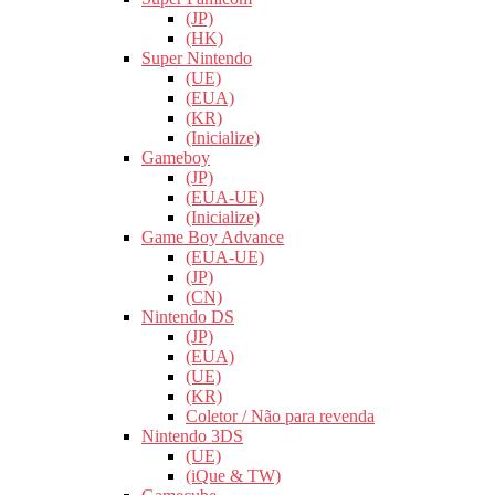
(JP)
(HK)
Super Nintendo
(UE)
(EUA)
(KR)
(Inicialize)
Gameboy
(JP)
(EUA-UE)
(Inicialize)
Game Boy Advance
(EUA-UE)
(JP)
(CN)
Nintendo DS
(JP)
(EUA)
(UE)
(KR)
Coletor / Não para revenda
Nintendo 3DS
(UE)
(iQue & TW)