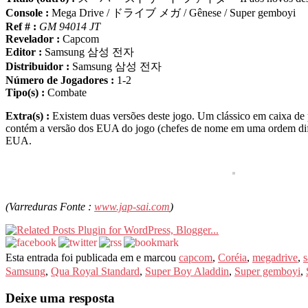
Console :
Mega Drive / ドライブ メガ / Gênese / Super gemboyi
Ref # :
GM 94014 JT
Revelador :
Capcom
Editor :
Samsung 삼성 전자
Distribuidor :
Samsung 삼성 전자
Número de Jogadores :
1-2
Tipo(s) :
Combate
Extra(s) :
Existem duas versões deste jogo. Um clássico em caixa de 
contém a versão dos EUA do jogo (chefes de nome em uma ordem dife
EUA.
(Varreduras Fonte :
www.jap-sai.com
)
Esta entrada foi publicada em e marcou
capcom
,
Coréia
,
megadrive
,
Samsung
,
Qua Royal Standard
,
Super Boy Aladdin
,
Super gemboyi
,
Deixe uma resposta