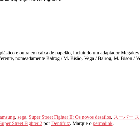
plástico e outra em caixa de papelão, incluindo um adaptador Megakey
rente, nomeadamente Balrog / M. Bisão, Vega / Balrog, M. Bison / V
samsung
,
sega
,
Super Street Fighter II: Os novos desafios
,
スーパー ストリー
Super Street Fighter 2
por
Dentifritz
. Marque o
permalink
.