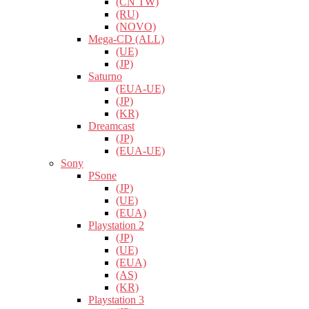
(CN TW)
(RU)
(NOVO)
Mega-CD (ALL)
(UE)
(JP)
Saturno
(EUA-UE)
(JP)
(KR)
Dreamcast
(JP)
(EUA-UE)
Sony
PSone
(JP)
(UE)
(EUA)
Playstation 2
(JP)
(UE)
(EUA)
(AS)
(KR)
Playstation 3