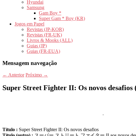
Hyundai
Samsung
Gam Boy *
Super Gam * Boy (KR)
Jogos em Papel
Revistas (JP-KOR)
Revistas (FR-UK)
Livros & Mooks (ALL)
Guias (JP)
Guias (FR-EUA)
Mensagem navegação
←
Anterior
Próximo
→
Super Street Fighter II: Os novos desafios
Título :
Super Street Fighter II: Os novos desafios
Título (outro) :
スーパー ストリート ファイター II aos novos desafiante