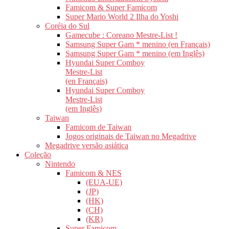
Famicom & Super Famicom
Super Mario World 2 Ilha do Yoshi
Coréia do Sul
Gamecube : Coreano Mestre-List !
Samsung Super Gam * menino (en Français)
Samsung Super Gam * menino (em Inglês)
Hyundai Super Comboy
Mestre-List
(en Français)
Hyundai Super Comboy
Mestre-List
(em Inglês)
Taiwan
Famicom de Taiwan
Jogos originais de Taiwan no Megadrive
Megadrive versão asiática
Coleção
Nintendo
Famicom & NES
(EUA-UE)
(JP)
(HK)
(CH)
(KR)
Super Famicom