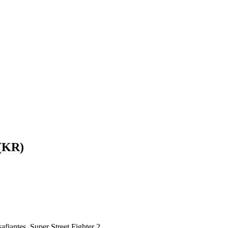
 (KR)
s, Super Street Fighter 2