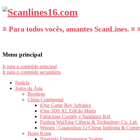
≡ Para todos vocês, amantes ScanLines. ≡ 
Menu principal
Ir para o conteúdo principal
Ir para o conteúdo secundário
Notícia
Jogos da Ásia
Bootlegs
China Continental
iQue Game Boy Advance
iQue 3DS XL Edição Mario
Famiclone Cassidy e Sundance Kid
Fuzhou WaiXing Ciência & Technology Co. Ltd.
Winsen / Guangzhou Li Cheng Indústria & Comér
Hong Kong
Nintendo Entertainment System