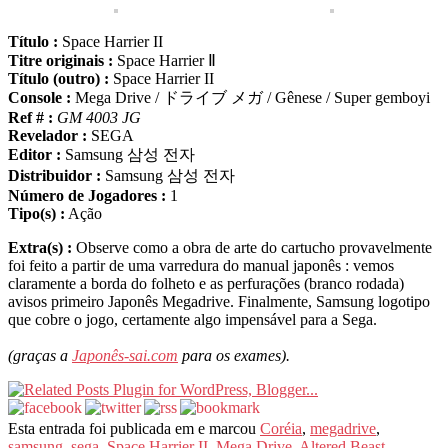
Título :
Space Harrier II
Titre originais :
Space Harrier Ⅱ
Título (outro) :
Space Harrier II
Console :
Mega Drive / ドライブ メガ / Gênese / Super gemboyi
Ref # :
GM 4003 JG
Revelador :
SEGA
Editor :
Samsung 삼성 전자
Distribuidor :
Samsung 삼성 전자
Número de Jogadores :
1
Tipo(s) :
Ação
Extra(s) :
Observe como a obra de arte do cartucho provavelmente
foi feito a partir de uma varredura do manual japonês : vemos
claramente a borda do folheto e as perfurações (branco rodada)
avisos primeiro Japonês Megadrive. Finalmente, Samsung logotipo
que cobre o jogo, certamente algo impensável para a Sega.
(graças a
Japonês-sai.com
para os exames).
Esta entrada foi publicada em e marcou
Coréia
,
megadrive
,
samsung
,
sega
,
Space Harrier II
,
Mega Drive
,
Altered Beast
,