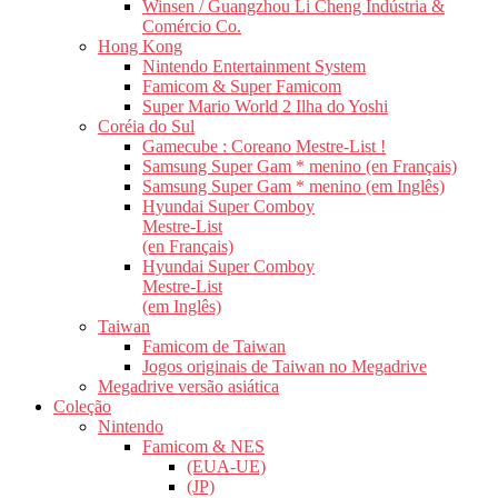
Winsen / Guangzhou Li Cheng Indústria &
Comércio Co.
Hong Kong
Nintendo Entertainment System
Famicom & Super Famicom
Super Mario World 2 Ilha do Yoshi
Coréia do Sul
Gamecube : Coreano Mestre-List !
Samsung Super Gam * menino (en Français)
Samsung Super Gam * menino (em Inglês)
Hyundai Super Comboy
Mestre-List
(en Français)
Hyundai Super Comboy
Mestre-List
(em Inglês)
Taiwan
Famicom de Taiwan
Jogos originais de Taiwan no Megadrive
Megadrive versão asiática
Coleção
Nintendo
Famicom & NES
(EUA-UE)
(JP)