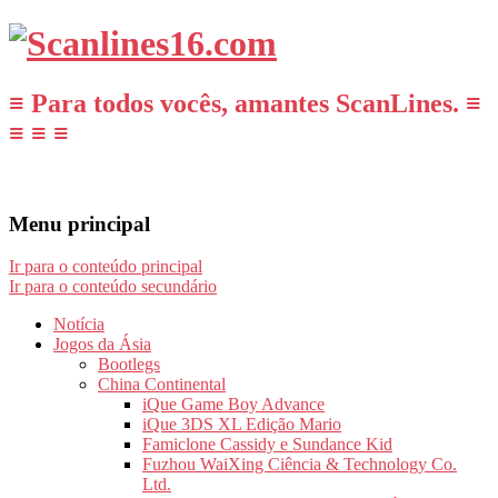
≡ Para todos vocês, amantes ScanLines. ≡
≡ ≡ ≡
Menu principal
Ir para o conteúdo principal
Ir para o conteúdo secundário
Notícia
Jogos da Ásia
Bootlegs
China Continental
iQue Game Boy Advance
iQue 3DS XL Edição Mario
Famiclone Cassidy e Sundance Kid
Fuzhou WaiXing Ciência & Technology Co.
Ltd.