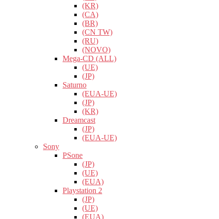
(KR)
(CA)
(BR)
(CN TW)
(RU)
(NOVO)
Mega-CD (ALL)
(UE)
(JP)
Saturno
(EUA-UE)
(JP)
(KR)
Dreamcast
(JP)
(EUA-UE)
Sony
PSone
(JP)
(UE)
(EUA)
Playstation 2
(JP)
(UE)
(EUA)