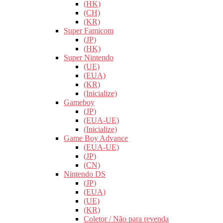
(HK)
(CH)
(KR)
Super Famicom
(JP)
(HK)
Super Nintendo
(UE)
(EUA)
(KR)
(Inicialize)
Gameboy
(JP)
(EUA-UE)
(Inicialize)
Game Boy Advance
(EUA-UE)
(JP)
(CN)
Nintendo DS
(JP)
(EUA)
(UE)
(KR)
Coletor / Não para revenda