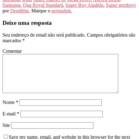
Samsung
,
Qua Royal Standard
,
Super Boy Aladdin
,
Super gemboyi
por
Dentifritz
. Marque o
permalink
.
Deixe uma resposta
Seu endereço de email não será publicado.
Campos obrigatórios são
marcados
*
Comentar
Nome
*
E-mail
*
Site
Save my name
, email, and website in this browser for the next