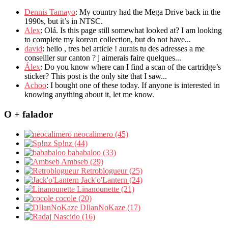
Dennis Tamayo
: My country had the Mega Drive back in the
1990s, but it’s in NTSC.
Alex
: Olá. Is this page still somewhat looked at? I am looking
to complete my korean collection, but do not have...
david
: hello , tres bel article ! aurais tu des adresses a me
conseiller sur canton ? j aimerais faire quelques...
Álex
: Do you know where can I find a scan of the cartridge’s
sticker? This post is the only site that I saw...
Achoo
: I bought one of these today. If anyone is interested in
knowing anything about it, let me know.
O + falador
neocalimero (45)
Sp!nz (44)
bababaloo (33)
Ambseb (29)
Retroblogueur (25)
Jack'o'Lantern (24)
Linanounette (21)
cocole (20)
DIlanNoKaze (17)
Nascido (16)