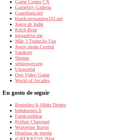
Game Center CX
Gameboy Galleria
Guardiana.net
Hardcoregaming101.net
Jogos de Indie
Kitch-Bent
megadrive.me
Mãe 3 Tradução Fan
Jogos pirata Central
Satakore
Shmup
smspower.org
Unseen64
Den Video Game
World of Arcades
Eu gosto de seguir
Benishiro 8-16bits Dentro
bobdupneu.fr
Famicomblog
Perfure Chavouet
Wolverine Barjot
Histórias de merda
iGREKKESS' Blog