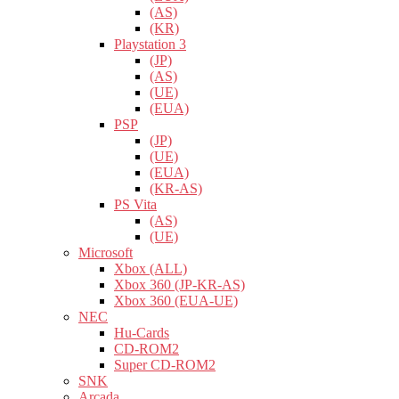
(AS)
(KR)
Playstation 3
(JP)
(AS)
(UE)
(EUA)
PSP
(JP)
(UE)
(EUA)
(KR-AS)
PS Vita
(AS)
(UE)
Microsoft
Xbox (ALL)
Xbox 360 (JP-KR-AS)
Xbox 360 (EUA-UE)
NEC
Hu-Cards
CD-ROM2
Super CD-ROM2
SNK
Arcada