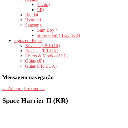
(Ilícito)
(JP)
Bandai
Hyundai
Samsung
Gam Boy *
Super Gam * Boy (KR)
Jogos em Papel
Revistas (JP-KOR)
Revistas (FR-UK)
Livros & Mooks (ALL)
Guias (JP)
Guias (FR-EUA)
Mensagem navegação
←
Anterior
Próximo
→
Space Harrier II (KR)