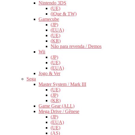
Nintendo 3DS
(UE)
(iQue & TW)
Gamecube
(JP)
(EUA)
(UE)
(KR)
Não para revenda / Demos
Wii
(JP)
(UE)
(EUA)
Jogo & Ver
Sega
Master System / Mark III
(UE)
(JP)
(KR)
Game Gear (ALL)
Mega Drive / Gênese
(JP)
(EUA)
(UE)
(AS)