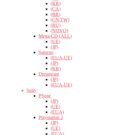
(KR)
(CA)
(BR)
(CN TW)
(RU)
(NOVO)
Mega-CD (ALL)
(UE)
(JP)
Saturno
(EUA-UE)
(JP)
(KR)
Dreamcast
(JP)
(EUA-UE)
Sony
PSone
(JP)
(UE)
(EUA)
Playstation 2
(JP)
(UE)
(EUA)