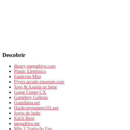
Descobrir
disney-megadrive.com
Plastic Eletrônico
Famicom Mini
Flyers.arcade-museum.com
Jogo & Assista en ligne
Game Center CX
Gameboy Galleria
Guardiana.net
Hardcoregaming101.net
Jogos de Indie
Kitch-Bent
megadrive.me
Mãe 3 Tradução Fan