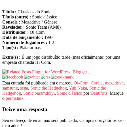
Título :
Clássicos do Sonic
Título (outro) :
Sonic clássico
Console :
Megadrive / Gênese
Revelador :
Sonic Team (AM8)
Distribuidor :
Oi-Com
Data de lançamento :
1997
Número de Jogadores :
1-2
Tipo(s) :
Plataformas
Extra(s) :
É um jogo distribuído tarde (mas oficialmente) por uma
empresa chamada Hi-Com.
Esta entrada foi publicada em e marcou
Oi-Com
,
Coréia
,
megadrive
,
samsung
,
sega
,
Sonic the Hedgehog
,
Yuji Naka
,
Sonic the
Hedgehog
,
Sonic baramdolyi
,
Sonic clássico
por
Dentifritz
. Marque
o
permalink
.
Deixe uma resposta
Seu endereço de email não será publicado.
Campos obrigatórios são
marcados
*