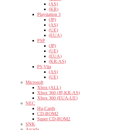
(AS)
(KR)
Playstation 3
(JP)
(AS)
(UE)
(EUA)
PSP
(JP)
(UE)
(EUA)
(KR-AS)
PS Vita
(AS)
(UE)
Microsoft
Xbox (ALL)
Xbox 360 (JP-KR-AS)
Xbox 360 (EUA-UE)
NEC
Hu-Cards
CD-ROM2
Super CD-ROM2
SNK
Arcada