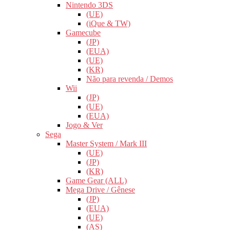
Nintendo 3DS
(UE)
(iQue & TW)
Gamecube
(JP)
(EUA)
(UE)
(KR)
Não para revenda / Demos
Wii
(JP)
(UE)
(EUA)
Jogo & Ver
Sega
Master System / Mark III
(UE)
(JP)
(KR)
Game Gear (ALL)
Mega Drive / Gênese
(JP)
(EUA)
(UE)
(AS)