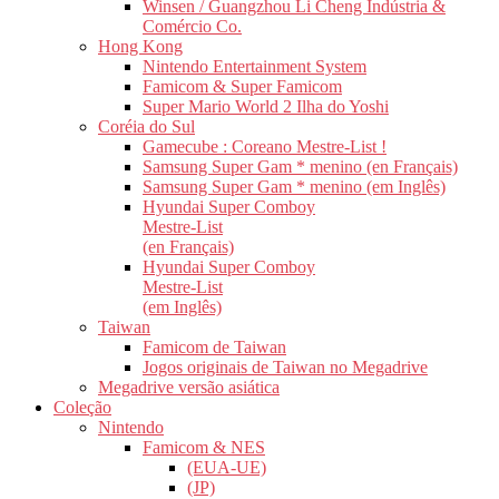
Winsen / Guangzhou Li Cheng Indústria &
Comércio Co.
Hong Kong
Nintendo Entertainment System
Famicom & Super Famicom
Super Mario World 2 Ilha do Yoshi
Coréia do Sul
Gamecube : Coreano Mestre-List !
Samsung Super Gam * menino (en Français)
Samsung Super Gam * menino (em Inglês)
Hyundai Super Comboy
Mestre-List
(en Français)
Hyundai Super Comboy
Mestre-List
(em Inglês)
Taiwan
Famicom de Taiwan
Jogos originais de Taiwan no Megadrive
Megadrive versão asiática
Coleção
Nintendo
Famicom & NES
(EUA-UE)
(JP)