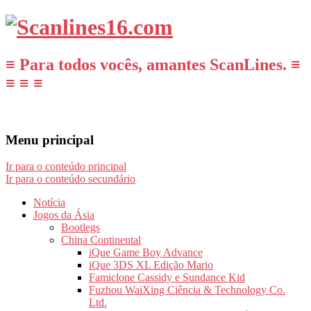
≡ Para todos vocês, amantes ScanLines. ≡
≡ ≡ ≡
Menu principal
Ir para o conteúdo principal
Ir para o conteúdo secundário
Notícia
Jogos da Ásia
Bootlegs
China Continental
iQue Game Boy Advance
iQue 3DS XL Edição Mario
Famiclone Cassidy e Sundance Kid
Fuzhou WaiXing Ciência & Technology Co.
Ltd.