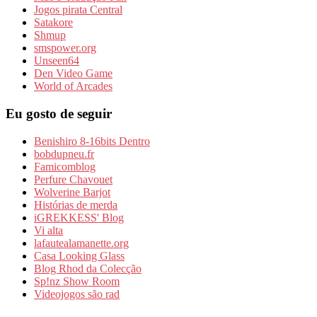
Jogos pirata Central
Satakore
Shmup
smspower.org
Unseen64
Den Video Game
World of Arcades
Eu gosto de seguir
Benishiro 8-16bits Dentro
bobdupneu.fr
Famicomblog
Perfure Chavouet
Wolverine Barjot
Histórias de merda
iGREKKESS' Blog
Vi alta
lafautealamanette.org
Casa Looking Glass
Blog Rhod da Colecção
Sp!nz Show Room
Videojogos são rad