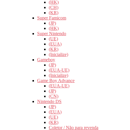
(HK)
(CH)
(KR)
Super Famicom
(JP)
(HK)
Super Nintendo
(UE)
(EUA)
(KR)
(Inicialize)
Gameboy
(JP)
(EUA-UE)
(Inicialize)
Game Boy Advance
(EUA-UE)
(JP)
(CN)
Nintendo DS
(JP)
(EUA)
(UE)
(KR)
Coletor / Não para revenda