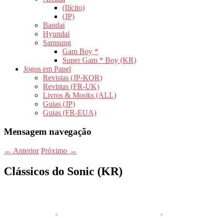
(Ilícito)
(JP)
Bandai
Hyundai
Samsung
Gam Boy *
Super Gam * Boy (KR)
Jogos em Papel
Revistas (JP-KOR)
Revistas (FR-UK)
Livros & Mooks (ALL)
Guias (JP)
Guias (FR-EUA)
Mensagem navegação
←
Anterior
Próximo
→
Clássicos do Sonic (KR)