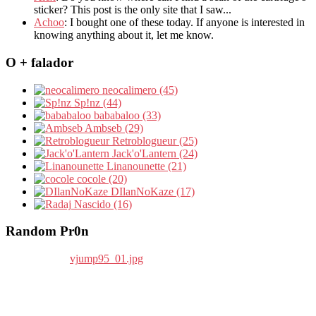
sticker? This post is the only site that I saw...
Achoo
: I bought one of these today. If anyone is interested in
knowing anything about it, let me know.
O + falador
neocalimero (45)
Sp!nz (44)
bababaloo (33)
Ambseb (29)
Retroblogueur (25)
Jack'o'Lantern (24)
Linanounette (21)
cocole (20)
DIlanNoKaze (17)
Nascido (16)
Random Pr0n