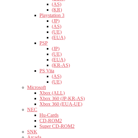
(AS)
(KR)
Playstation 3
(JP)
(AS)
(UE)
(EUA)
PSP
(JP)
(UE)
(EUA)
(KR-AS)
PS Vita
(AS)
(UE)
Microsoft
Xbox (ALL)
Xbox 360 (JP-KR-AS)
Xbox 360 (EUA-UE)
NEC
Hu-Cards
CD-ROM2
Super CD-ROM2
SNK
Arcada