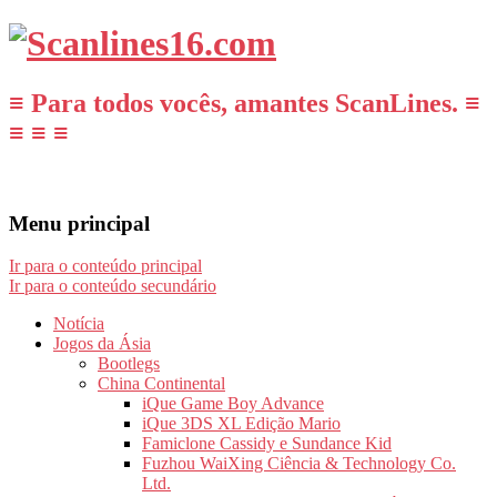
≡ Para todos vocês, amantes ScanLines. ≡
≡ ≡ ≡
Menu principal
Ir para o conteúdo principal
Ir para o conteúdo secundário
Notícia
Jogos da Ásia
Bootlegs
China Continental
iQue Game Boy Advance
iQue 3DS XL Edição Mario
Famiclone Cassidy e Sundance Kid
Fuzhou WaiXing Ciência & Technology Co.
Ltd.