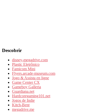
Descobrir
disney-megadrive.com
Plastic Eletrônico
Famicom Mini
Flyers.arcade-museum.com
Jogo & Assista en ligne
Game Center CX
Gameboy Galleria
Guardiana.net
Hardcoregaming101.net
Jogos de Indie
Kitch-Bent
megadrive.me