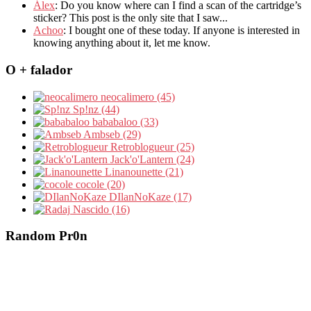
Álex
: Do you know where can I find a scan of the cartridge’s
sticker? This post is the only site that I saw...
Achoo
: I bought one of these today. If anyone is interested in
knowing anything about it, let me know.
O + falador
neocalimero (45)
Sp!nz (44)
bababaloo (33)
Ambseb (29)
Retroblogueur (25)
Jack'o'Lantern (24)
Linanounette (21)
cocole (20)
DIlanNoKaze (17)
Nascido (16)
Random Pr0n