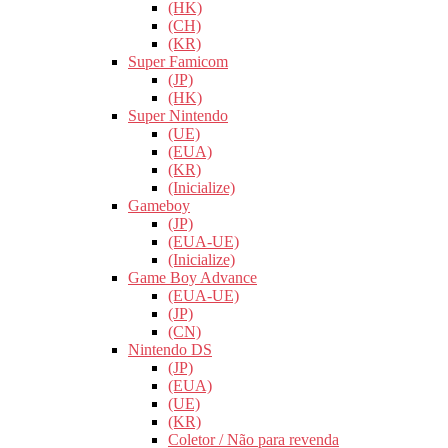
(HK)
(CH)
(KR)
Super Famicom
(JP)
(HK)
Super Nintendo
(UE)
(EUA)
(KR)
(Inicialize)
Gameboy
(JP)
(EUA-UE)
(Inicialize)
Game Boy Advance
(EUA-UE)
(JP)
(CN)
Nintendo DS
(JP)
(EUA)
(UE)
(KR)
Coletor / Não para revenda