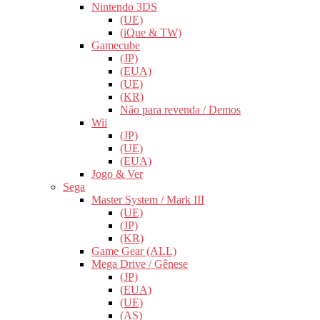
Nintendo 3DS
(UE)
(iQue & TW)
Gamecube
(JP)
(EUA)
(UE)
(KR)
Não para revenda / Demos
Wii
(JP)
(UE)
(EUA)
Jogo & Ver
Sega
Master System / Mark III
(UE)
(JP)
(KR)
Game Gear (ALL)
Mega Drive / Gênese
(JP)
(EUA)
(UE)
(AS)