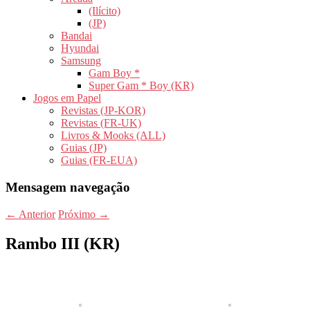
(Ilícito)
(JP)
Bandai
Hyundai
Samsung
Gam Boy *
Super Gam * Boy (KR)
Jogos em Papel
Revistas (JP-KOR)
Revistas (FR-UK)
Livros & Mooks (ALL)
Guias (JP)
Guias (FR-EUA)
Mensagem navegação
←
Anterior
Próximo
→
Rambo III (KR)