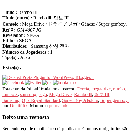
Título :
Rambo III
Título (outro) :
Rambo Ⅲ, 람보 III
Console :
Mega Drive / ドライブ メガ / Gênese / Super gemboyi
Ref # :
GM 4007 JG
Revelador :
SEGA
Editor :
SEGA
Distribuidor :
Samsung 삼성 전자
Número de Jogadores :
1
Tipo(s) :
Ação
Extra(s) :
Esta entrada foi publicada em e marcou
Coréia
,
megadrive
,
rambo
,
rambo 3
,
samsung
,
sega
,
Mega Drive
,
Rambo Ⅲ
,
람보 III
,
Samsung
,
Qua Royal Standard
,
Super Boy Aladdin
,
Super gemboyi
por
Dentifritz
. Marque o
permalink
.
Deixe uma resposta
Seu endereço de email não será publicado.
Campos obrigatórios são