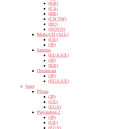
(KR)
(CA)
(BR)
(CN TW)
(RU)
(NOVO)
Mega-CD (ALL)
(UE)
(JP)
Saturno
(EUA-UE)
(JP)
(KR)
Dreamcast
(JP)
(EUA-UE)
Sony
PSone
(JP)
(UE)
(EUA)
Playstation 2
(JP)
(UE)
(EUA)