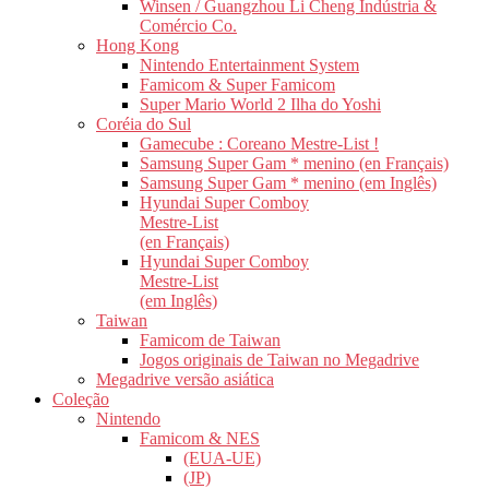
Winsen / Guangzhou Li Cheng Indústria &
Comércio Co.
Hong Kong
Nintendo Entertainment System
Famicom & Super Famicom
Super Mario World 2 Ilha do Yoshi
Coréia do Sul
Gamecube : Coreano Mestre-List !
Samsung Super Gam * menino (en Français)
Samsung Super Gam * menino (em Inglês)
Hyundai Super Comboy
Mestre-List
(en Français)
Hyundai Super Comboy
Mestre-List
(em Inglês)
Taiwan
Famicom de Taiwan
Jogos originais de Taiwan no Megadrive
Megadrive versão asiática
Coleção
Nintendo
Famicom & NES
(EUA-UE)
(JP)