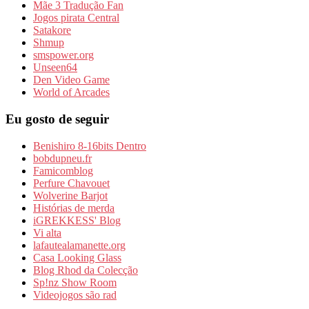
Mãe 3 Tradução Fan
Jogos pirata Central
Satakore
Shmup
smspower.org
Unseen64
Den Video Game
World of Arcades
Eu gosto de seguir
Benishiro 8-16bits Dentro
bobdupneu.fr
Famicomblog
Perfure Chavouet
Wolverine Barjot
Histórias de merda
iGREKKESS' Blog
Vi alta
lafautealamanette.org
Casa Looking Glass
Blog Rhod da Colecção
Sp!nz Show Room
Videojogos são rad