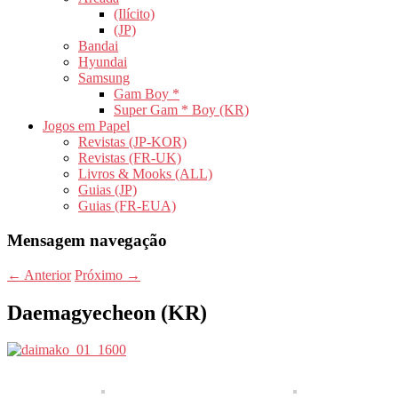
(Ilícito)
(JP)
Bandai
Hyundai
Samsung
Gam Boy *
Super Gam * Boy (KR)
Jogos em Papel
Revistas (JP-KOR)
Revistas (FR-UK)
Livros & Mooks (ALL)
Guias (JP)
Guias (FR-EUA)
Mensagem navegação
←
Anterior
Próximo
→
Daemagyecheon (KR)