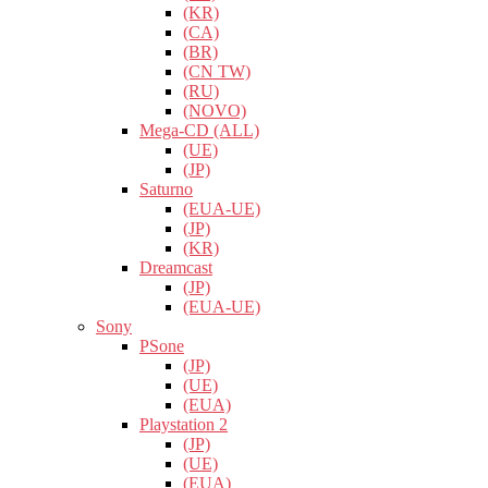
(KR)
(CA)
(BR)
(CN TW)
(RU)
(NOVO)
Mega-CD (ALL)
(UE)
(JP)
Saturno
(EUA-UE)
(JP)
(KR)
Dreamcast
(JP)
(EUA-UE)
Sony
PSone
(JP)
(UE)
(EUA)
Playstation 2
(JP)
(UE)
(EUA)