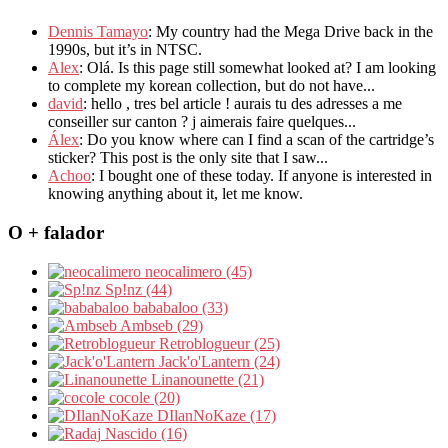
Dennis Tamayo
: My country had the Mega Drive back in the
1990s, but it’s in NTSC.
Alex
: Olá. Is this page still somewhat looked at? I am looking
to complete my korean collection, but do not have...
david
: hello , tres bel article ! aurais tu des adresses a me
conseiller sur canton ? j aimerais faire quelques...
Álex
: Do you know where can I find a scan of the cartridge’s
sticker? This post is the only site that I saw...
Achoo
: I bought one of these today. If anyone is interested in
knowing anything about it, let me know.
O + falador
neocalimero (45)
Sp!nz (44)
bababaloo (33)
Ambseb (29)
Retroblogueur (25)
Jack'o'Lantern (24)
Linanounette (21)
cocole (20)
DIlanNoKaze (17)
Nascido (16)