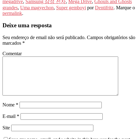
megadrive
,
Samsung 삼성 전자
,
Mega Drive
,
Ghouls and Ghosts
grandes
,
Uma magyechon
,
Super gemboyi
por
Dentifritz
. Marque o
permalink
.
Deixe uma resposta
Seu endereço de email não será publicado.
Campos obrigatórios são
marcados
*
Comentar
Nome
*
E-mail
*
Site