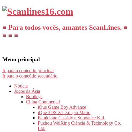
≡ Para todos vocês, amantes ScanLines. ≡
≡ ≡ ≡
Menu principal
Ir para o conteúdo principal
Ir para o conteúdo secundário
Notícia
Jogos da Ásia
Bootlegs
China Continental
iQue Game Boy Advance
iQue 3DS XL Edição Mario
Famiclone Cassidy e Sundance Kid
Fuzhou WaiXing Ciência & Technology Co.
Ltd.