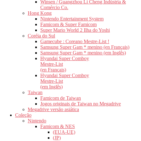
Winsen / Guangzhou Li Cheng Indústria &
Comércio Co.
Hong Kong
Nintendo Entertainment System
Famicom & Super Famicom
Super Mario World 2 Ilha do Yoshi
Coréia do Sul
Gamecube : Coreano Mestre-List !
Samsung Super Gam * menino (en Français)
Samsung Super Gam * menino (em Inglês)
Hyundai Super Comboy
Mestre-List
(en Français)
Hyundai Super Comboy
Mestre-List
(em Inglês)
Taiwan
Famicom de Taiwan
Jogos originais de Taiwan no Megadrive
Megadrive versão asiática
Coleção
Nintendo
Famicom & NES
(EUA-UE)
(JP)