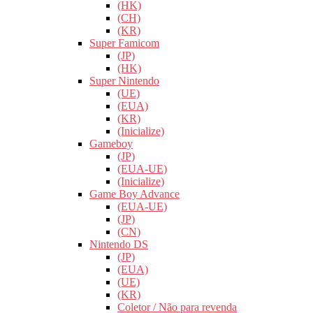
(HK)
(CH)
(KR)
Super Famicom
(JP)
(HK)
Super Nintendo
(UE)
(EUA)
(KR)
(Inicialize)
Gameboy
(JP)
(EUA-UE)
(Inicialize)
Game Boy Advance
(EUA-UE)
(JP)
(CN)
Nintendo DS
(JP)
(EUA)
(UE)
(KR)
Coletor / Não para revenda