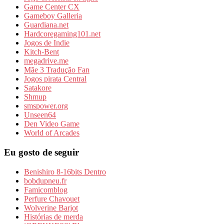
Game Center CX
Gameboy Galleria
Guardiana.net
Hardcoregaming101.net
Jogos de Indie
Kitch-Bent
megadrive.me
Mãe 3 Tradução Fan
Jogos pirata Central
Satakore
Shmup
smspower.org
Unseen64
Den Video Game
World of Arcades
Eu gosto de seguir
Benishiro 8-16bits Dentro
bobdupneu.fr
Famicomblog
Perfure Chavouet
Wolverine Barjot
Histórias de merda