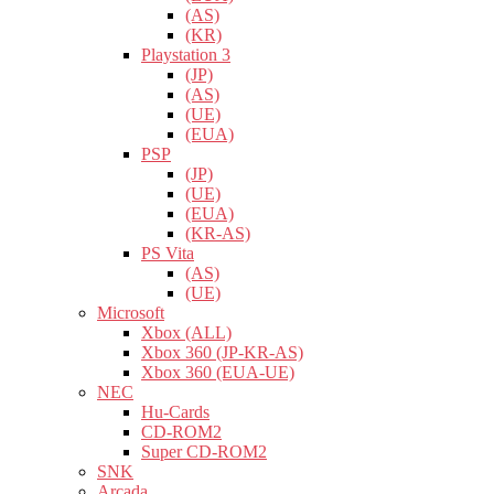
(AS)
(KR)
Playstation 3
(JP)
(AS)
(UE)
(EUA)
PSP
(JP)
(UE)
(EUA)
(KR-AS)
PS Vita
(AS)
(UE)
Microsoft
Xbox (ALL)
Xbox 360 (JP-KR-AS)
Xbox 360 (EUA-UE)
NEC
Hu-Cards
CD-ROM2
Super CD-ROM2
SNK
Arcada