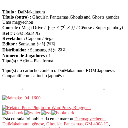
Título :
DaiMakaimura
Título (outro) :
Ghouls'n Fantasmas,Ghouls and Ghosts grandes,
Uma magyechon
Console :
Mega Drive / ドライブ メガ / Gênese / Super gemboyi
Ref # :
GM 5008 JG
Revelador :
Capcom / Sega
Editor :
Samsung 삼성 전자
Distribuidor :
Samsung 삼성 전자
Número de Jogadores :
1
Tipo(s) :
Ação – Plataforma
Tipo(s) :
o cartucho contém o DaiMakaimura ROM Japonesa.
Conparatif com cartucho japonês :
Esta entrada foi publicada em e marcou
Daemagyecheon
,
DaiMakaimura
,
gênese
,
Ghouls'n Fantasmas
,
GM 4008 JG
,