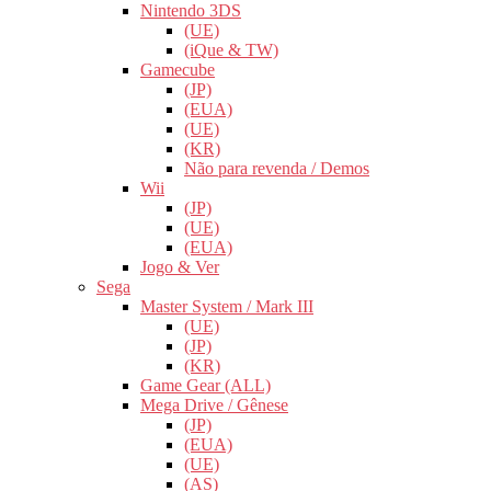
Nintendo 3DS
(UE)
(iQue & TW)
Gamecube
(JP)
(EUA)
(UE)
(KR)
Não para revenda / Demos
Wii
(JP)
(UE)
(EUA)
Jogo & Ver
Sega
Master System / Mark III
(UE)
(JP)
(KR)
Game Gear (ALL)
Mega Drive / Gênese
(JP)
(EUA)
(UE)
(AS)