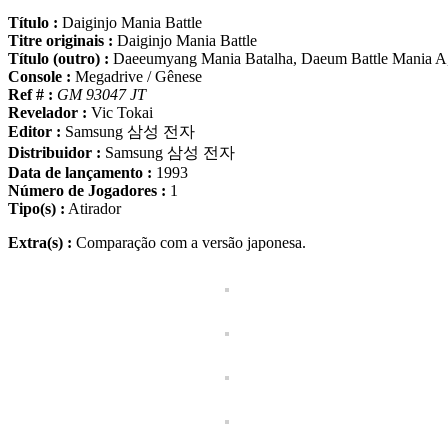
Título :
Daiginjo Mania Battle
Titre originais :
Daiginjo Mania Battle
Título (outro) :
Daeeumyang Mania Batalha, Daeum Battle Mania A,
Console :
Megadrive / Gênese
Ref # :
GM 93047 JT
Revelador :
Vic Tokai
Editor :
Samsung 삼성 전자
Distribuidor :
Samsung 삼성 전자
Data de lançamento :
1993
Número de Jogadores :
1
Tipo(s) :
Atirador
Extra(s) :
Comparação com a versão japonesa.