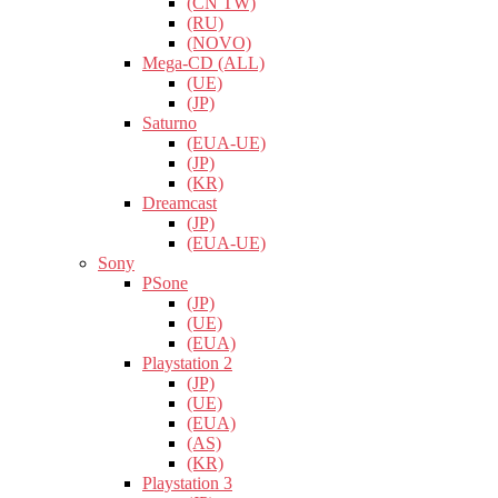
(CN TW)
(RU)
(NOVO)
Mega-CD (ALL)
(UE)
(JP)
Saturno
(EUA-UE)
(JP)
(KR)
Dreamcast
(JP)
(EUA-UE)
Sony
PSone
(JP)
(UE)
(EUA)
Playstation 2
(JP)
(UE)
(EUA)
(AS)
(KR)
Playstation 3