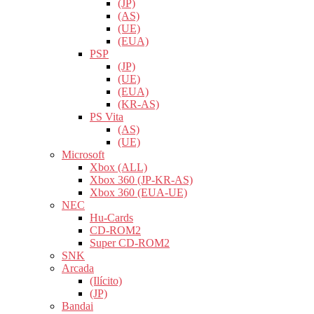
(JP)
(AS)
(UE)
(EUA)
PSP
(JP)
(UE)
(EUA)
(KR-AS)
PS Vita
(AS)
(UE)
Microsoft
Xbox (ALL)
Xbox 360 (JP-KR-AS)
Xbox 360 (EUA-UE)
NEC
Hu-Cards
CD-ROM2
Super CD-ROM2
SNK
Arcada
(Ilícito)
(JP)
Bandai