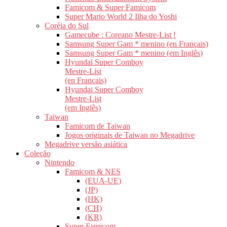
Famicom & Super Famicom
Super Mario World 2 Ilha do Yoshi
Coréia do Sul
Gamecube : Coreano Mestre-List !
Samsung Super Gam * menino (en Français)
Samsung Super Gam * menino (em Inglês)
Hyundai Super Comboy
Mestre-List
(en Français)
Hyundai Super Comboy
Mestre-List
(em Inglês)
Taiwan
Famicom de Taiwan
Jogos originais de Taiwan no Megadrive
Megadrive versão asiática
Coleção
Nintendo
Famicom & NES
(EUA-UE)
(JP)
(HK)
(CH)
(KR)
Super Famicom