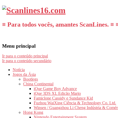
≡ Para todos vocês, amantes ScanLines. ≡ 
Menu principal
Ir para o conteúdo principal
Ir para o conteúdo secundário
Notícia
Jogos da Ásia
Bootlegs
China Continental
iQue Game Boy Advance
iQue 3DS XL Edição Mario
Famiclone Cassidy e Sundance Kid
Fuzhou WaiXing Ciência & Technology Co. Ltd.
Winsen / Guangzhou Li Cheng Indústria & Comér
Hong Kong
Nintendo Entertainment System