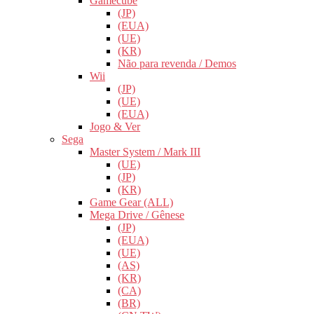
Gamecube
(JP)
(EUA)
(UE)
(KR)
Não para revenda / Demos
Wii
(JP)
(UE)
(EUA)
Jogo & Ver
Sega
Master System / Mark III
(UE)
(JP)
(KR)
Game Gear (ALL)
Mega Drive / Gênese
(JP)
(EUA)
(UE)
(AS)
(KR)
(CA)
(BR)