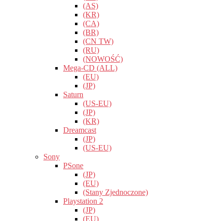
(AS)
(KR)
(CA)
(BR)
(CN TW)
(RU)
(NOWOŚĆ)
Mega-CD (ALL)
(EU)
(JP)
Saturn
(US-EU)
(JP)
(KR)
Dreamcast
(JP)
(US-EU)
Sony
PSone
(JP)
(EU)
(Stany Zjednoczone)
Playstation 2
(JP)
(EU)