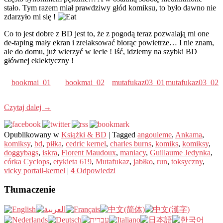
stało. Tym razem miał prawdziwy głód komiksu, to było dawno nie
zdarzyło mi się !
Co to jest dobre z BD jest to, że z pogodą teraz pozwalają mi one
de-taping mały ekran i zrelaksować biorąc powietrze… I nie znam,
ale do domu, już wierzyć w lecie ! Iść, idziemy na szybki BD
głównej eklektyczny !
bookmai_01
bookmai_02
mutafukaz03_01
mutafukaz03_02
Czytaj dalej
→
Opublikowany w
Książki & BD
|
Tagged
angouleme
,
Ankama
,
komiksy
,
bd
,
piłka
,
cedric kernel
,
charles burns
,
komiks
,
komiksy
,
doggybags
,
iskra
,
Florent Maudoux
,
maniacy
,
Guillaume Jedynka
,
córka Cyclops
,
etykieta 619
,
Mutafukaz
,
jabłko
,
run
,
toksyczny
,
vicky portail-kernel
|
4
Odpowiedzi
Tłumaczenie