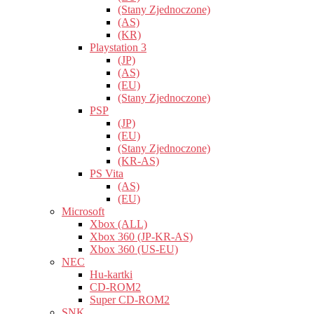
(Stany Zjednoczone)
(AS)
(KR)
Playstation 3
(JP)
(AS)
(EU)
(Stany Zjednoczone)
PSP
(JP)
(EU)
(Stany Zjednoczone)
(KR-AS)
PS Vita
(AS)
(EU)
Microsoft
Xbox (ALL)
Xbox 360 (JP-KR-AS)
Xbox 360 (US-EU)
NEC
Hu-kartki
CD-ROM2
Super CD-ROM2
SNK