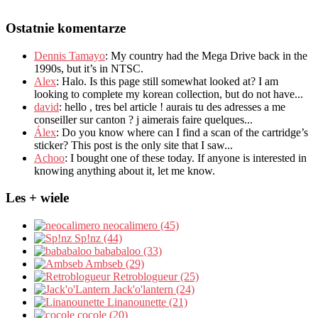
Ostatnie komentarze
Dennis Tamayo
:
My country had the Mega Drive back in the
1990s
,
but it’s in NTSC
.
Alex
: Halo.
Is this page still somewhat looked at
?
I am
looking to complete my korean collection
,
but do not have..
.
david
:
hello
,
tres bel article
!
aurais tu des adresses a me
conseiller sur canton
?
j aimerais faire quelques..
.
Álex
: Do you know where can I find a scan of the cartridge’s
sticker? This post is the only site that I saw...
Achoo
: I bought one of these today. If anyone is interested in
knowing anything about it, let me know.
Les + wiele
neocalimero (45)
Sp!nz (44)
bababaloo (33)
Ambseb (29)
Retroblogueur (25)
Jack'o'lantern (24)
Linanounette (21)
cocole (20)