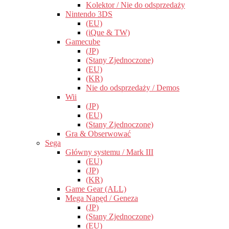
Kolektor / Nie do odsprzedaży
Nintendo 3DS
(EU)
(iQue & TW)
Gamecube
(JP)
(Stany Zjednoczone)
(EU)
(KR)
Nie do odsprzedaży / Demos
Wii
(JP)
(EU)
(Stany Zjednoczone)
Gra & Obserwować
Sega
Główny systemu / Mark III
(EU)
(JP)
(KR)
Game Gear (ALL)
Mega Napęd / Geneza
(JP)
(Stany Zjednoczone)
(EU)