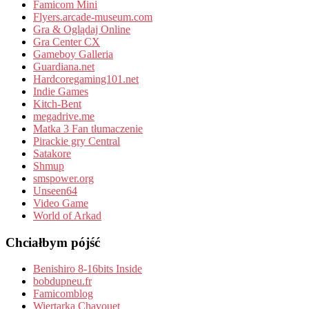
Famicom Mini
Flyers.arcade-museum.com
Gra & Oglądaj Online
Gra Center CX
Gameboy Galleria
Guardiana.net
Hardcoregaming101.net
Indie Games
Kitch-Bent
megadrive.me
Matka 3 Fan tłumaczenie
Pirackie gry Central
Satakore
Shmup
smspower.org
Unseen64
Video Game
World of Arkad
Chciałbym pójść
Benishiro 8-16bits Inside
bobdupneu.fr
Famicomblog
Wiertarka Chavouet