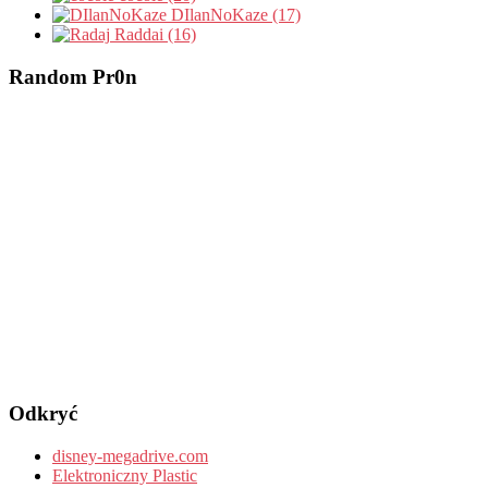
DIlanNoKaze (17)
Raddai (16)
Random Pr0n
Odkryć
disney-megadrive.com
Elektroniczny Plastic