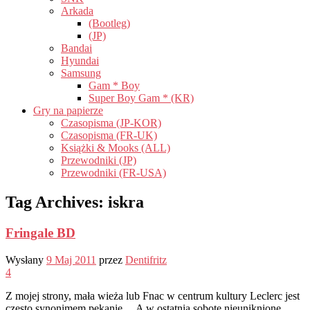
Arkada
(Bootleg)
(JP)
Bandai
Hyundai
Samsung
Gam * Boy
Super Boy Gam * (KR)
Gry na papierze
Czasopisma (JP-KOR)
Czasopisma (FR-UK)
Książki & Mooks (ALL)
Przewodniki (JP)
Przewodniki (FR-USA)
Tag Archives:
iskra
Fringale BD
Wysłany
9 Maj 2011
przez
Dentifritz
4
Z mojej strony, mała wieża lub Fnac w centrum kultury Leclerc jest
często synonimem pękanie… A w ostatnią sobotę nieuniknione