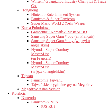
Winsen / Guangzhou Industry Cheng Li & Trade
Co.
Hongkong
Nintendo Entertainment System
Famicom & Super Famicom
Super Mario World 2 Yoshi Wyspa
Korea Południowa
Gamecube : Koreański Master-List !
Samsung Super Gam * boy (en Français)
Samsung Super Gam * boy (w języku
angielskim)
Hyundai Super Comboy
Master-List
(en Français)
Hyundai Super Comboy
Master-List
(w języku angielskim)
Tajwan
Famicom z Tajwanu
Tajwańskie oryginalne gry na Megadrive
Megadrive Asian Version
Kolekcja
Nintendo
Famicom & NES
(US-EU)