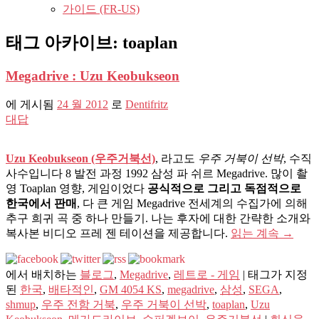
가이드 (FR-US)
태그 아카이브:
toaplan
Megadrive : Uzu Keobukseon
에 게시됨
24 월 2012
로
Dentifritz
대답
Uzu Keobukseon (우주거북선)
, 라고도
우주 거북이 선박
, 수직
사수입니다 8 발전 과정 1992 삼성 파 쉬르 Megadrive. 많이 촬
영 Toaplan 영향, 게임이었다
공식적으로 그리고 독점적으로
한국에서 판매
, 다 큰 게임 Megadrive 전세계의 수집가에 의해
추구 희귀 ​​곡 중 하나 만들기. 나는 후자에 대한 간략한 소개와
복사본 비디오 프레 젠 테이션을 제공합니다.
읽는 계속
→
에서 배치하는
블로그
,
Megadrive
,
레트로 - 게임
|
태그가 지정
된
한국
,
배타적인
,
GM 4054 KS
,
megadrive
,
삼성
,
SEGA
,
shmup
,
우주 전함 거북
,
우주 거북이 선박
,
toaplan
,
Uzu