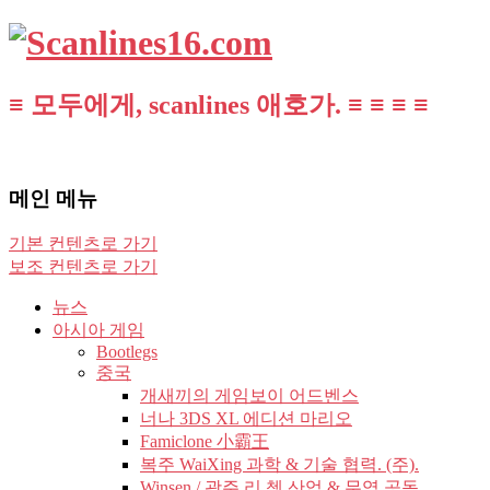
≡ 모두에게, scanlines 애호가. ≡ ≡ ≡ ≡
메인 메뉴
기본 컨텐츠로 가기
보조 컨텐츠로 가기
뉴스
아시아 게임
Bootlegs
중국
개새끼의 게임보이 어드벤스
너나 3DS XL 에디션 마리오
Famiclone 小霸王
복주 WaiXing 과학 & 기술 협력. (주).
Winsen / 광주 리 쳉 산업 & 무역 공동.