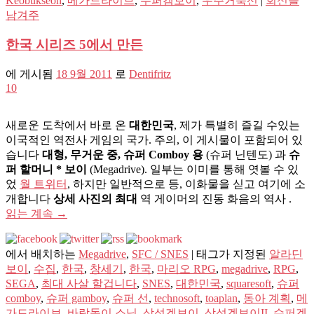
Keobukseon
,
메가드라이브
,
수퍼겜보이
,
우주거북선
|
회신을
남겨주
한국 시리즈 5에서 만든
에 게시됨
18 9월 2011
로
Dentifritz
10
새로운 도착에서 바로 온
대한민국
, 제가 특별히 즐길 수있는
이국적인 역전사 게임의 국가. 주의, 이 게시물이 포함되어 있
습니다
대형, 무거운 중, 슈퍼 Comboy 용
(슈퍼 닌텐도) 과
슈
퍼 할머니 * 보이
(Megadrive). 일부는 이미를 통해 엿볼 수 있
었
월 트위터
, 하지만 일반적으로 등, 이화물을 싣고 여기에 소
개합니다
상세 사진의 최대
역 게이머의 진동 화음의 역사 .
읽는 계속
→
에서 배치하는
Megadrive
,
SFC / SNES
|
태그가 지정된
알라딘
보이
,
수집
,
한국
,
창세기
,
한국
,
마리오 RPG
,
megadrive
,
RPG
,
SEGA
,
최대 사살 할겁니다
,
SNES
,
대한민국
,
squaresoft
,
슈퍼
comboy
,
슈퍼 gamboy
,
슈퍼 선
,
technosoft
,
toaplan
,
동아 계획
,
메
가드라이브
,
바람돌이 소닉
,
삼성겜보이
,
삼성겜보이II
,
수퍼겜