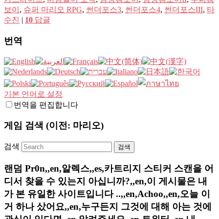
보이
,
슈퍼 마리오 RPG
,
썬더포스3
,
썬더포스4
,
썬더포스III
,
타
수진
|
10
답글
번역
기본 언어로 설정
번역을 편집합니다
게임 검색 (이전: 마리오)
검색
랜덤 Pr0n,,en,알렉스,,es,카트리지 스티커 스캔을 어
디서 찾을 수 있는지 아십니까?,,en,이 게시물은 내
가 본 유일한 사이트입니다 ..,,en,Achoo,,en,오늘 이
거 하나 샀어요,,en,누구든지 그것에 대해 아는 것에