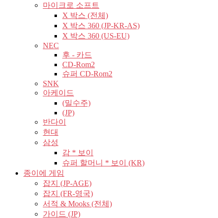
마이크로 소프트
X 박스 (전체)
X 박스 360 (JP-KR-AS)
X 박스 360 (US-EU)
NEC
후 - 카드
CD-Rom2
슈퍼 CD-Rom2
SNK
아케이드
(밀수주)
(JP)
반다이
현대
삼성
감 * 보이
슈퍼 할머니 * 보이 (KR)
종이에 게임
잡지 (JP-AGE)
잡지 (FR-영국)
서적 & Mooks (전체)
가이드 (JP)