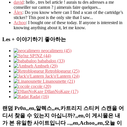
david
: hello , tres bel article ! aurais tu des adresses a me
conseiller sur canton ? j aimerais faire quelques...
Álex
: Do you know where can I find a scan of the cartridge’s
sticker? This post is the only site that I saw...
Achoo
: I bought one of these today. If anyone is interested in
knowing anything about it, let me know.
Les + 이야기하기 좋아하는
neocalimero (45)
SP!NZ (44)
bababaloo (33)
Ambseb (29)
Retroblogueur (25)
Jack'o'Lantern (24)
Linanounette (21)
cocole (20)
DIlanNoKaze (17)
Radaj (16)
랜덤 Pr0n,,en,알렉스,,es,카트리지 스티커 스캔을 어
디서 찾을 수 있는지 아십니까?,,en,이 게시물은 내
가 본 유일한 사이트입니다 ..,,en,Achoo,,en,오늘 이