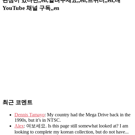
관심이 있다면,,en,알려주세요,,en,트위터,,en,내
YouTube 채널 구독,,en
최근 코멘트
Dennis Tamayo
: My country had the Mega Drive back in the
1990s, but it’s in NTSC.
Alex
: 여보세요. Is this page still somewhat looked at? I am
looking to complete my korean collection, but do not have...