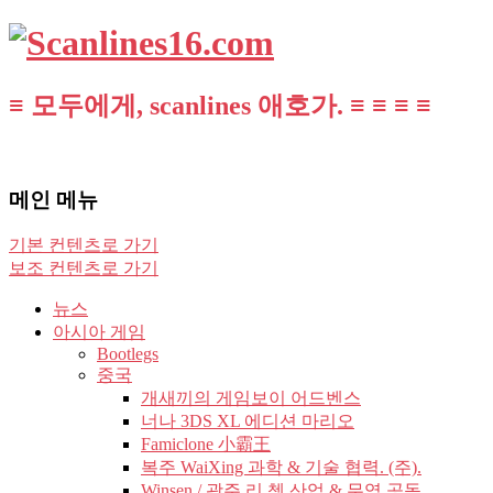
≡ 모두에게, scanlines 애호가. ≡ ≡ ≡ ≡
메인 메뉴
기본 컨텐츠로 가기
보조 컨텐츠로 가기
뉴스
아시아 게임
Bootlegs
중국
개새끼의 게임보이 어드벤스
너나 3DS XL 에디션 마리오
Famiclone 小霸王
복주 WaiXing 과학 & 기술 협력. (주).
Winsen / 광주 리 쳉 산업 & 무역 공동.