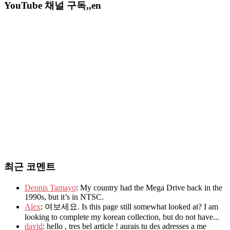
YouTube 채널 구독,,en
최근 코멘트
Dennis Tamayo
: My country had the Mega Drive back in the
1990s, but it’s in NTSC.
Alex
: 여보세요. Is this page still somewhat looked at? I am
looking to complete my korean collection, but do not have...
david
: hello , tres bel article ! aurais tu des adresses a me