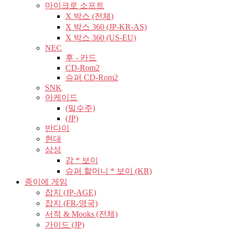
마이크로 소프트
X 박스 (전체)
X 박스 360 (JP-KR-AS)
X 박스 360 (US-EU)
NEC
후 - 카드
CD-Rom2
슈퍼 CD-Rom2
SNK
아케이드
(밀수주)
(JP)
반다이
현대
삼성
감 * 보이
슈퍼 할머니 * 보이 (KR)
종이에 게임
잡지 (JP-AGE)
잡지 (FR-영국)
서적 & Mooks (전체)
가이드 (JP)