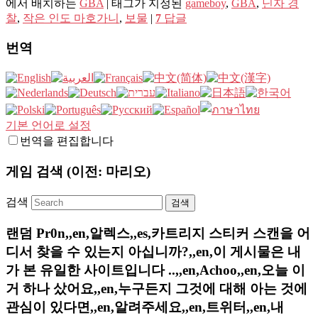
에서 배치하는
GBA
|
태그가 지정된
gameboy
,
GBA
,
닌자 경
찰
,
작은 인도 마호가니
,
보물
|
7
답글
번역
기본 언어로 설정
번역을 편집합니다
게임 검색 (이전: 마리오)
검색
랜덤 Pr0n,,en,알렉스,,es,카트리지 스티커 스캔을 어
디서 찾을 수 있는지 아십니까?,,en,이 게시물은 내
가 본 유일한 사이트입니다 ..,,en,Achoo,,en,오늘 이
거 하나 샀어요,,en,누구든지 그것에 대해 아는 것에
관심이 있다면,,en,알려주세요,,en,트위터,,en,내