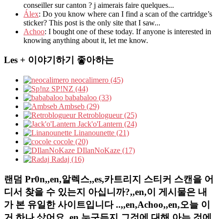
conseiller sur canton ? j aimerais faire quelques...
Álex
: Do you know where can I find a scan of the cartridge’s
sticker? This post is the only site that I saw...
Achoo
: I bought one of these today. If anyone is interested in
knowing anything about it, let me know.
Les + 이야기하기 좋아하는
neocalimero (45)
SP!NZ (44)
bababaloo (33)
Ambseb (29)
Retroblogueur (25)
Jack'o'Lantern (24)
Linanounette (21)
cocole (20)
DIlanNoKaze (17)
Radaj (16)
랜덤 Pr0n,,en,알렉스,,es,카트리지 스티커 스캔을 어
디서 찾을 수 있는지 아십니까?,,en,이 게시물은 내
가 본 유일한 사이트입니다 ..,,en,Achoo,,en,오늘 이
거 하나 샀어요,,en,누구든지 그것에 대해 아는 것에