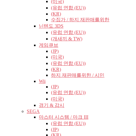
(미국)
(유럽​​ 연합 (EU))
(KR)
수집가 / 하지 재판매를위한
닌텐도 3DS
(유럽​​ 연합 (EU))
(개새끼 & TW)
게임큐브
(JP)
(미국)
(유럽​​ 연합 (EU))
(KR)
하지 재판매를위한 / 시민
Wii
(JP)
(유럽​​ 연합 (EU))
(미국)
경기 & 감시
SEGA
마스터 시스템 / 마크 III
(유럽​​ 연합 (EU))
(JP)
(KR)