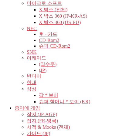
마이크로 소프트
X 박스 (전체)
X 박스 360 (JP-KR-AS)
X 박스 360 (US-EU)
NEC
후 - 카드
CD-Rom2
슈퍼 CD-Rom2
SNK
아케이드
(밀수주)
(JP)
반다이
현대
삼성
감 * 보이
슈퍼 할머니 * 보이 (KR)
종이에 게임
잡지 (JP-AGE)
잡지 (FR-영국)
서적 & Mooks (전체)
가이드 (JP)