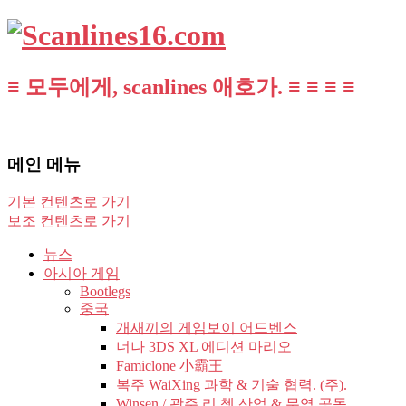
≡ 모두에게, scanlines 애호가. ≡ ≡ ≡ ≡
메인 메뉴
기본 컨텐츠로 가기
보조 컨텐츠로 가기
뉴스
아시아 게임
Bootlegs
중국
개새끼의 게임보이 어드벤스
너나 3DS XL 에디션 마리오
Famiclone 小霸王
복주 WaiXing 과학 & 기술 협력. (주).
Winsen / 광주 리 쳉 산업 & 무역 공동.