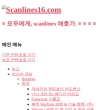
≡ 모두에게, scanlines 애호가. ≡ ≡ ≡ ≡
메인 메뉴
기본 컨텐츠로 가기
보조 컨텐츠로 가기
뉴스
아시아 게임
Bootlegs
중국
개새끼의 게임보이 어드벤스
너나 3DS XL 에디션 마리오
Famiclone 小霸王
복주 WaiXing 과학 & 기술 협력. (주).
Winsen / 광주 리 쳉 산업 & 무역 공동.