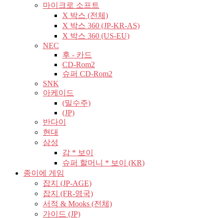
마이크로 소프트
X 박스 (전체)
X 박스 360 (JP-KR-AS)
X 박스 360 (US-EU)
NEC
후 - 카드
CD-Rom2
슈퍼 CD-Rom2
SNK
아케이드
(밀수주)
(JP)
반다이
현대
삼성
감 * 보이
슈퍼 할머니 * 보이 (KR)
종이에 게임
잡지 (JP-AGE)
잡지 (FR-영국)
서적 & Mooks (전체)
가이드 (JP)