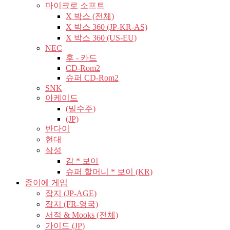
마이크로 소프트
X 박스 (전체)
X 박스 360 (JP-KR-AS)
X 박스 360 (US-EU)
NEC
후 - 카드
CD-Rom2
슈퍼 CD-Rom2
SNK
아케이드
(밀수주)
(JP)
반다이
현대
삼성
감 * 보이
슈퍼 할머니 * 보이 (KR)
종이에 게임
잡지 (JP-AGE)
잡지 (FR-영국)
서적 & Mooks (전체)
가이드 (JP)