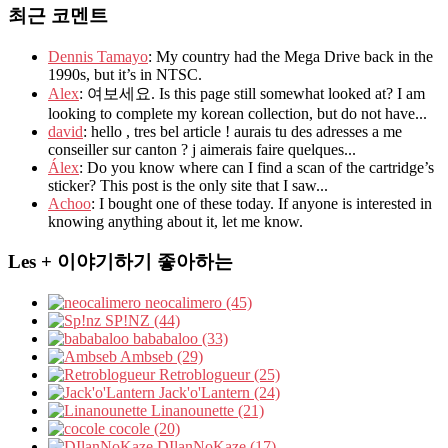
최근 코멘트
Dennis Tamayo
: My country had the Mega Drive back in the
1990s, but it’s in NTSC.
Alex
: 여보세요. Is this page still somewhat looked at? I am
looking to complete my korean collection, but do not have...
david
: hello , tres bel article ! aurais tu des adresses a me
conseiller sur canton ? j aimerais faire quelques...
Álex
: Do you know where can I find a scan of the cartridge’s
sticker? This post is the only site that I saw...
Achoo
: I bought one of these today. If anyone is interested in
knowing anything about it, let me know.
Les + 이야기하기 좋아하는
neocalimero (45)
SP!NZ (44)
bababaloo (33)
Ambseb (29)
Retroblogueur (25)
Jack'o'Lantern (24)
Linanounette (21)
cocole (20)
DIlanNoKaze (17)