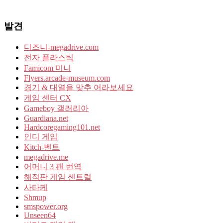
발견
디즈니-megadrive.com
전자 플라스틱
Famicom 미니
Flyers.arcade-museum.com
경기 & 대열을 맞추 어라보세요
게임 센터 CX
Gameboy 갤러리아
Guardiana.net
Hardcoregaming101.net
인디 게임
Kitch-벤트
megadrive.me
어머니 3 팬 번역
해적판 게임 센트럴
사타케
Shmup
smspower.org
Unseen64