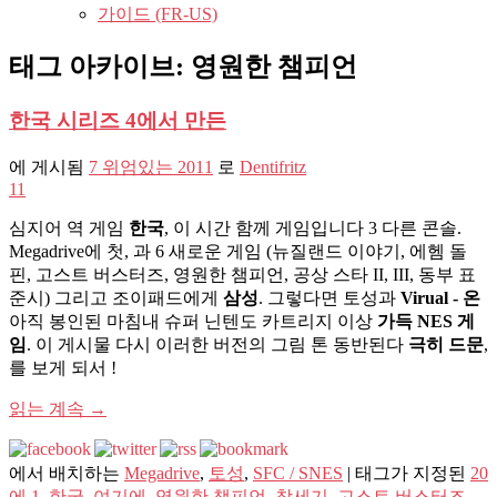
가이드 (FR-US)
태그 아카이브:
영원한 챔피언
한국 시리즈 4에서 만든
에 게시됨
7 위엄있는 2011
로
Dentifritz
11
심지어 역 게임
한국
, 이 시간 함께 게임입니다 3 다른 콘솔.
Megadrive에 첫, 과 6 새로운 게임 (뉴질랜드 이야기, 에헴 돌
핀, 고스트 ​​버스터즈, 영원한 챔피언, 공상 스타 II, III, 동부 표
준시) 그리고 조이패드에게
삼성
. 그렇다면 토성과
Virual - 온
아직 봉인된 마침내 슈퍼 닌텐도 카트리지 이상
가득 NES 게
임
. 이 게시물 다시 이러한 버전의 그림 톤 동반된다
극히 드문
,
를 보게 되서 !
읽는 계속
→
에서 배치하는
Megadrive
,
토성
,
SFC / SNES
|
태그가 지정된
20
에 1
,
한국
,
여기에
,
영원한 챔피언
,
창세기
,
고스트 ​​버스터즈
,