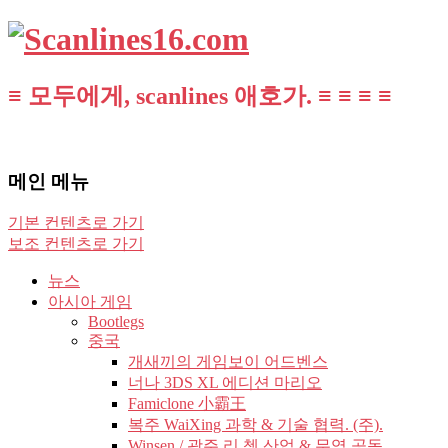
≡ 모두에게, scanlines 애호가. ≡ ≡ ≡ ≡
메인 메뉴
기본 컨텐츠로 가기
보조 컨텐츠로 가기
뉴스
아시아 게임
Bootlegs
중국
개새끼의 게임보이 어드벤스
너나 3DS XL 에디션 마리오
Famiclone 小霸王
복주 WaiXing 과학 & 기술 협력. (주).
Winsen / 광주 리 쳉 산업 & 무역 공동.