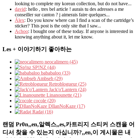
looking to complete my korean collection, but do not have...
david
: hello , tres bel article ! aurais tu des adresses a me
conseiller sur canton ? j aimerais faire quelques...
Álex
: Do you know where can I find a scan of the cartridge’s
sticker? This post is the only site that I saw...
Achoo
: I bought one of these today. If anyone is interested in
knowing anything about it, let me know.
Les + 이야기하기 좋아하는
neocalimero (45)
SP!NZ (44)
bababaloo (33)
Ambseb (29)
Retroblogueur (25)
Jack'o'Lantern (24)
Linanounette (21)
cocole (20)
DIlanNoKaze (17)
Radaj (16)
랜덤 Pr0n,,en,알렉스,,es,카트리지 스티커 스캔을 어
디서 찾을 수 있는지 아십니까?,,en,이 게시물은 내