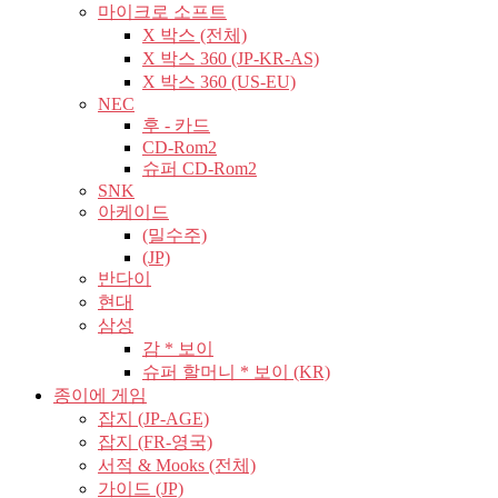
마이크로 소프트
X 박스 (전체)
X 박스 360 (JP-KR-AS)
X 박스 360 (US-EU)
NEC
후 - 카드
CD-Rom2
슈퍼 CD-Rom2
SNK
아케이드
(밀수주)
(JP)
반다이
현대
삼성
감 * 보이
슈퍼 할머니 * 보이 (KR)
종이에 게임
잡지 (JP-AGE)
잡지 (FR-영국)
서적 & Mooks (전체)
가이드 (JP)