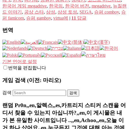
한국어 게임 megadrive
,
한국의
,
한국어 버전
,
megadrive
,
뉴질랜
드 이야기
,
공상 스타
,
삼성
,
삼성 토성
,
SEGA
,
슈퍼 comboy
,
슈
퍼 famicom
,
슈퍼 gamboy
,
virtua에
|
11
답글
번역
기본 언어로 설정
번역을 편집합니다
게임 검색 (이전: 마리오)
검색
랜덤 Pr0n,,en,알렉스,,es,카트리지 스티커 스캔을 어
디서 찾을 수 있는지 아십니까?,,en,이 게시물은 내
가 본 유일한 사이트입니다 ..,,en,Achoo,,en,오늘 이
거 하나 샀어요,,en,누구든지 그것에 대해 아는 것에